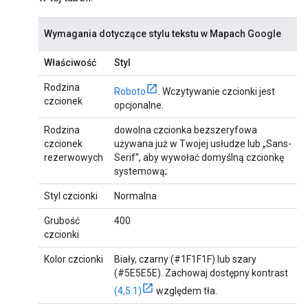
Wymagania dotyczące stylu tekstu w Mapach Google
Właściwość
Styl
Rodzina
Roboto
. Wczytywanie czcionki jest
czcionek
opcjonalne.
Rodzina
dowolna czcionka bezszeryfowa
czcionek
używana już w Twojej usłudze lub „Sans-
rezerwowych
Serif”, aby wywołać domyślną czcionkę
systemową;
Styl czcionki
Normalna
Grubość
400
czcionki
Kolor czcionki
Biały, czarny (#1F1F1F) lub szary
(#5E5E5E). Zachowaj dostępny kontrast
(4,5:1)
względem tła.