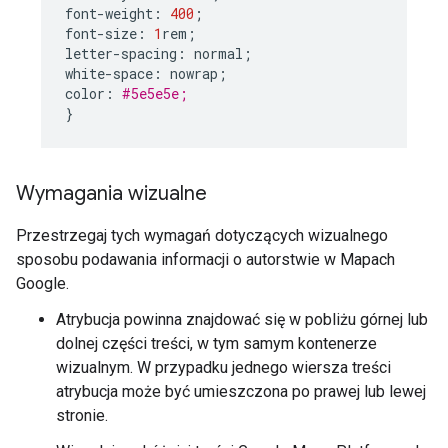
font
-
weight
:
400
;
font
-
size
:
1
rem
;
letter
-
spacing
:
normal
;
white
-
space
:
nowrap
;
color
:
#5e5e5e;
}
Wymagania wizualne
Przestrzegaj tych wymagań dotyczących wizualnego
sposobu podawania informacji o autorstwie w Mapach
Google.
Atrybucja powinna znajdować się w pobliżu górnej lub
dolnej części treści, w tym samym kontenerze
wizualnym. W przypadku jednego wiersza treści
atrybucja może być umieszczona po prawej lub lewej
stronie.