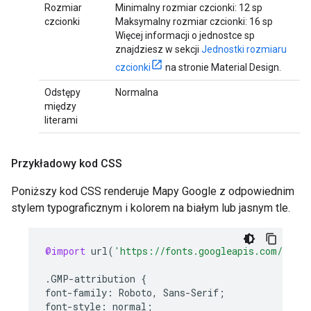
Rozmiar
Minimalny rozmiar czcionki: 12 sp
czcionki
Maksymalny rozmiar czcionki: 16 sp
Więcej informacji o jednostce sp
znajdziesz w sekcji
Jednostki rozmiaru
czcionki
na stronie Material Design.
Odstępy
Normalna
między
literami
Przykładowy kod CSS
Poniższy kod CSS renderuje Mapy Google z odpowiednim
stylem typograficznym i kolorem na białym lub jasnym tle.
@import
url
(
'https://fonts.googleapis.com/css2?
.
GMP
-
attribution
{
font
-
family
:
Roboto
,
Sans
-
Serif
;
font
-
style
:
normal
;