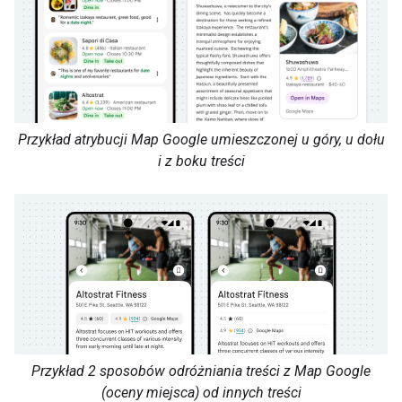
Przykład atrybucji Map Google umieszczonej u góry, u dołu
i z boku treści
Przykład 2 sposobów odróżniania treści z Map Google
(oceny miejsca) od innych treści