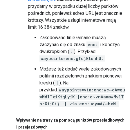
przydatny w przypadku dużej liczby punktów
pośrednich, ponieważ adres URL jest znacznie
krótszy. Wszystkie usługi internetowe mają
limit 16 384 znaków.
Zakodowane linie łamane muszą
zaczynać się od znaku
enc:
i kończyć
dwukropkiem (
:
). Przykład:
waypoints=enc:gfo}EtohhU:
.
Możesz też dodać wiele zakodowanych
polilinii rozdzielonych znakiem pionowej
kreski (
|
). Na
przykład:
waypoints=via:enc:wc~oAwqu
wMdlTxiKtqLyiK:|enc:c~vnAamswMvlT
or@tjGi}L:| via:enc:udymA{~bxM:
Wpływanie na trasy za pomocą punktów przesiadkowych
i przejazdowych