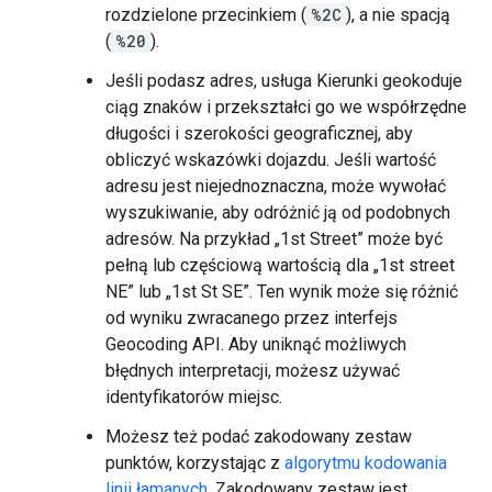
rozdzielone przecinkiem (
%2C
), a nie spacją
(
%20
).
Jeśli podasz adres, usługa Kierunki geokoduje
ciąg znaków i przekształci go we współrzędne
długości i szerokości geograficznej, aby
obliczyć wskazówki dojazdu. Jeśli wartość
adresu jest niejednoznaczna, może wywołać
wyszukiwanie, aby odróżnić ją od podobnych
adresów. Na przykład „1st Street” może być
pełną lub częściową wartością dla „1st street
NE” lub „1st St SE”. Ten wynik może się różnić
od wyniku zwracanego przez interfejs
Geocoding API. Aby uniknąć możliwych
błędnych interpretacji, możesz używać
identyfikatorów miejsc.
Możesz też podać zakodowany zestaw
punktów, korzystając z
algorytmu kodowania
linii łamanych
. Zakodowany zestaw jest