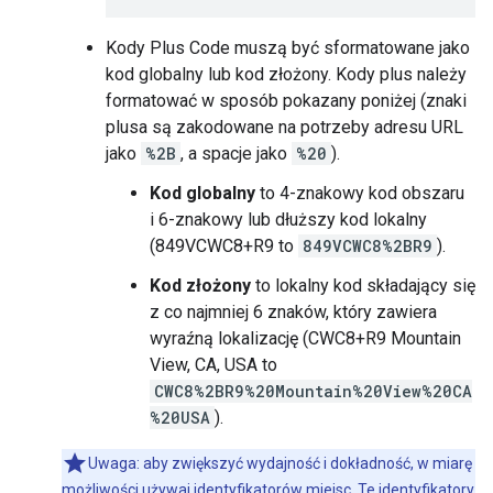
Kody Plus Code muszą być sformatowane jako
kod globalny lub kod złożony. Kody plus należy
formatować w sposób pokazany poniżej (znaki
plusa są zakodowane na potrzeby adresu URL
jako
%2B
, a spacje jako
%20
).
Kod globalny
to 4-znakowy kod obszaru
i 6-znakowy lub dłuższy kod lokalny
(849VCWC8+R9 to
849VCWC8%2BR9
).
Kod złożony
to lokalny kod składający się
z co najmniej 6 znaków, który zawiera
wyraźną lokalizację (CWC8+R9 Mountain
View, CA, USA to
CWC8%2BR9%20Mountain%20View%20CA
%20USA
).
Uwaga: aby zwiększyć wydajność i dokładność, w miarę
możliwości używaj identyfikatorów miejsc. Te identyfikatory