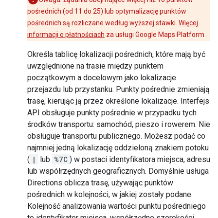
pośrednich (od 11 do 25) lub optymalizację punktów
pośrednich są rozliczane według wyższej stawki.
Więcej
informacji o płatnościach
za usługi Google Maps Platform.
Określa tablicę lokalizacji pośrednich, które mają być
uwzględnione na trasie między punktem
początkowym a docelowym jako lokalizacje
przejazdu lub przystanku. Punkty pośrednie zmieniają
trasę, kierując ją przez określone lokalizacje. Interfejs
API obsługuje punkty pośrednie w przypadku tych
środków transportu: samochód, pieszo i rowerem. Nie
obsługuje transportu publicznego. Możesz podać co
najmniej jedną lokalizację oddzieloną znakiem potoku
(
|
lub
%7C
) w postaci identyfikatora miejsca, adresu
lub współrzędnych geograficznych. Domyślnie usługa
Directions oblicza trasę, używając punktów
pośrednich w kolejności, w jakiej zostały podane.
Kolejność analizowania wartości punktu pośredniego
to identyfikator miejsca, współrzędne szerokości