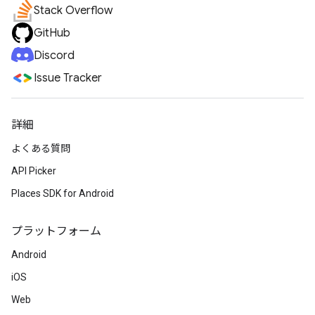
Stack Overflow
GitHub
Discord
Issue Tracker
詳細
よくある質問
API Picker
Places SDK for Android
プラットフォーム
Android
iOS
Web