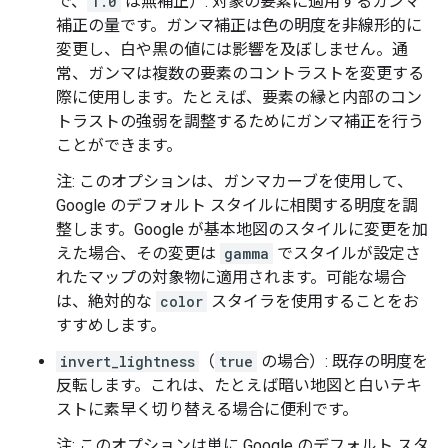
で、
1.0
は無補正）: 対象の要素に適用するガンマ
補正の量です。ガンマ補正は色の明度を非線形的に
変更し、白や黒の値には影響を及ぼしません。通
常、ガンマは複数の要素のコントラストを変更する
際に使用します。たとえば、要素の縁と内部のコン
トラストの強弱を調整するためにガンマ補正を行う
ことができます。
注: このオプションは、ガンマカーブを使用して、
Google のデフォルト スタイルに相関する明度を調
整します。Google が基本地図のスタイルに変更を加
えた場合、その変更は
gamma
でスタイルが設定さ
れたマップの対象物に適用されます。可能な場合
は、絶対的な
color
スタイラを使用することをお
すすめします。
invert_lightness
（
true
の場合）: 既存の明度を
反転します。これは、たとえば暗い地図と白いテキ
ストに素早く切り替える場合に便利です。
注: このオプションは単に Google のデフォルト スタ