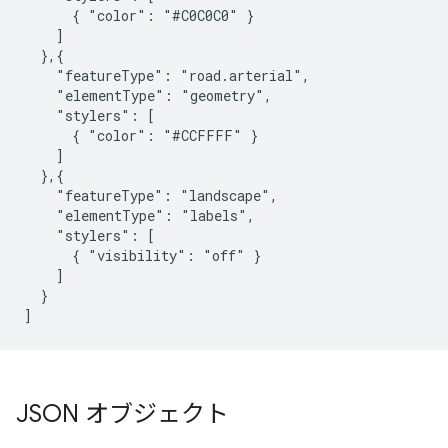
      { "color": "#C0C0C0" }

    ]

  },{

    "featureType": "road.arterial",

    "elementType": "geometry",

    "stylers": [

      { "color": "#CCFFFF" }

    ]

  },{

    "featureType": "landscape",

    "elementType": "labels",

    "stylers": [

      { "visibility": "off" }

    ]

  }

]
JSON オブジェクト