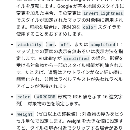
イルを反転します。Google が基本地図のスタイルに
変更を加えた場合、その変更は
invert_lightness
でスタイルが設定されたマップの対象物に適用され
ます。可能な場合は、絶対的な
color
スタイラを
使用することをおすすめします。
visibility
（
on
、
off
、または
simplified
）:
マップ上での要素の表示有無あるいは表示方法を指
定します。visibility が
simplified
の場合、影響を
受ける対象物から一部のスタイル機能が削除されま
す。たとえば、道路はアウトラインがない細い線に
簡素化され、公園はラベルテキストが失われラベル
アイコンが保持されます。
color
（
#RRGGBB
形式で RGB 値を示す 16 進文字
列）: 対象物の色を設定します。
weight
（ゼロ以上の整数値）: 対象物の厚みをピク
セル単位で設定します。weight を大きな値に設定す
ると、タイルの境界付近でクリップする場合があり