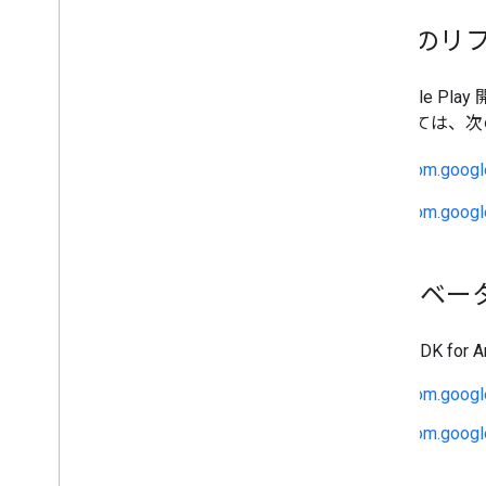
現在のリフ
（Google Pla
については、次
com.googl
com.googl
3
.
1
.
0 ベー
Maps SDK for 
com.google
com.google