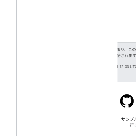
特に記載のない限り、こ
ス
により使用許諾されま
最終更新日 2024-12-03 U
Stack Overflow
google-maps タグで質問でき
サンプ
ます。
行