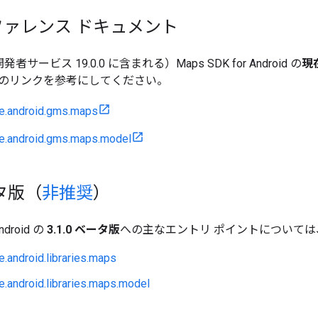
ァレンス ドキュメント
y 開発者サービス 19.0.0 に含まれる）Maps SDK for Android の
現
のリンクを参考にしてください。
e.android.gms.maps
e.android.gms.maps.model
タ版（
非推奨
）
Android の
3.1.0 ベータ版
への主なエントリ ポイントについて
.android.libraries.maps
.android.libraries.maps.model