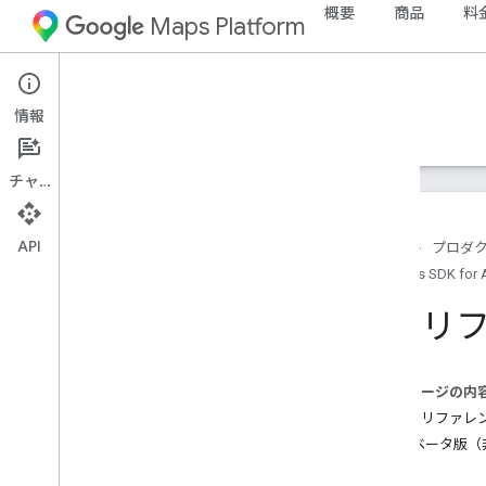
概要
商品
料
Maps Platform
Android
Maps SDK for Android
情報
ガイド
リファレンス
サンプル
サポート
チャット
API
ホーム
プロダ
Maps SDK for 
リファレンス
com
.
google
.
android
.
gms
.
maps
API 
com
.
google
.
android
.
gms
.
maps
.
model
このページの内
ベータ版（サポート終了）
現在のリファレン
com
.
google
.
android
.
libraries
.
maps
3.1.0 ベータ版
com
.
google
.
android
.
libraries
.
maps
.
model