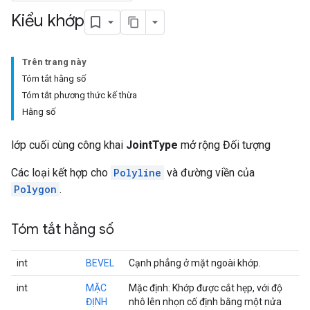
Kiểu khớp
Trên trang này
Tóm tắt hằng số
Tóm tắt phương thức kế thừa
Hằng số
lớp cuối cùng công khai
JointType
mở rộng Đối tượng
Các loại kết hợp cho
Polyline
và đường viền của
Polygon
.
Tóm tắt hằng số
int
BEVEL
Cạnh phẳng ở mặt ngoài khớp.
int
MẶC
Mặc định: Khớp được cắt hẹp, với độ
ĐỊNH
nhô lên nhọn cố định bằng một nửa