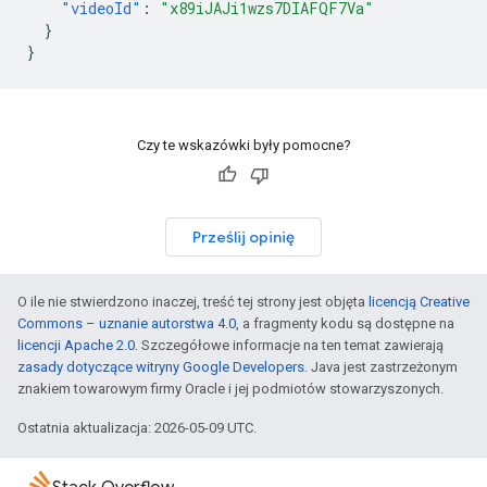
"videoId"
:
"x89iJAJi1wzs7DIAFQF7Va"
}
}
Czy te wskazówki były pomocne?
Prześlij opinię
O ile nie stwierdzono inaczej, treść tej strony jest objęta
licencją Creative
Commons – uznanie autorstwa 4.0
, a fragmenty kodu są dostępne na
licencji Apache 2.0
. Szczegółowe informacje na ten temat zawierają
zasady dotyczące witryny Google Developers
. Java jest zastrzeżonym
znakiem towarowym firmy Oracle i jej podmiotów stowarzyszonych.
Ostatnia aktualizacja: 2026-05-09 UTC.