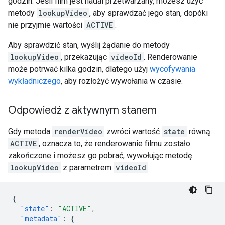
godzin. Jeśli film jest nadal przetwarzany, możesz użyć
metody
lookupVideo
, aby sprawdzać jego stan, dopóki
nie przyjmie wartości
ACTIVE
.
Aby sprawdzić stan, wyślij żądanie do metody
lookupVideo
, przekazując
videoId
. Renderowanie
może potrwać kilka godzin, dlatego użyj
wycofywania
wykładniczego
, aby rozłożyć wywołania w czasie.
Odpowiedź z aktywnym stanem
Gdy metoda
renderVideo
zwróci wartość
state
równą
ACTIVE
, oznacza to, że renderowanie filmu zostało
zakończone i możesz go pobrać, wywołując metodę
lookupVideo
z parametrem
videoId
.
{
"state"
:
"ACTIVE"
,
"metadata"
:
{