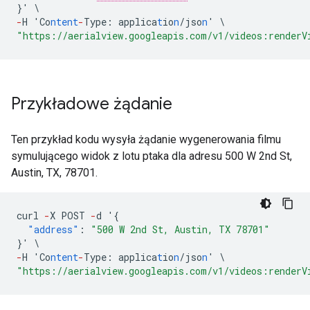
}
'
\
-
H
'Co
ntent
-
Type
:
applica
t
io
n
/jso
n
'
\
"https://aerialview.googleapis.com/v1/videos:renderV
Przykładowe żądanie
Ten przykład kodu wysyła żądanie wygenerowania filmu
symulującego widok z lotu ptaka dla adresu 500 W 2nd St,
Austin, TX, 78701.
curl
-
X
POST
-
d
'
{
"address"
:
"500 W 2nd St, Austin, TX 78701"
}
'
\
-
H
'Co
ntent
-
Type
:
applica
t
io
n
/jso
n
'
\
"https://aerialview.googleapis.com/v1/videos:renderV