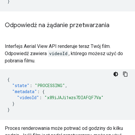
}
Odpowiedź na żądanie przetwarzania
Interfejs Aerial View API renderuje teraz Twój film.
Odpowiedź zawiera
videoId
, którego możesz użyć do
pobrania filmu.
{
"state"
:
"PROCESSING"
,
"metadata"
:
{
"videoId"
:
"x89iJAJi1wzs7DIAFQF7Va"
}
}
Proces renderowania może potrwać od godziny do kilku