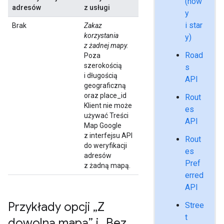
(now
adresów
z usługi
y
i star
Brak
Zakaz
korzystania
y)
z żadnej mapy.
Road
Poza
szerokością
s
i długością
API
geograficzną
oraz place_id
Rout
Klient nie może
es
używać Treści
API
Map Google
z interfejsu API
Rout
do weryfikacji
es
adresów
Pref
z żadną mapą.
erred
API
Przykłady opcji „Z
Stree
t
dowolną mapą” i „Bez