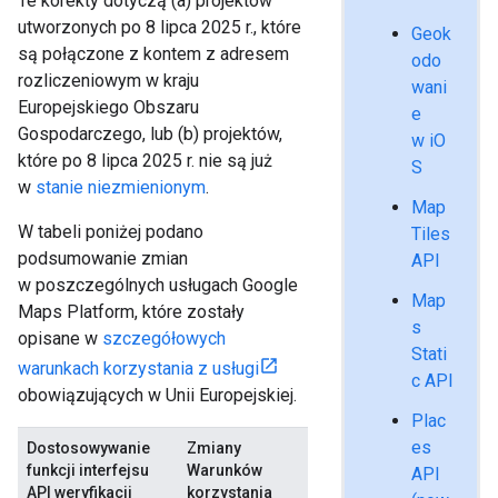
Te korekty dotyczą (a) projektów
utworzonych po 8 lipca 2025 r., które
Geok
są połączone z kontem z adresem
odo
rozliczeniowym w kraju
wani
Europejskiego Obszaru
e
Gospodarczego, lub (b) projektów,
w iO
które po 8 lipca 2025 r. nie są już
S
w
stanie niezmienionym
.
Map
W tabeli poniżej podano
Tiles
podsumowanie zmian
API
w poszczególnych usługach Google
Map
Maps Platform, które zostały
s
opisane w
szczegółowych
Stati
warunkach korzystania z usługi
c API
obowiązujących w Unii Europejskiej.
Plac
es
Dostosowywanie
Zmiany
funkcji interfejsu
Warunków
API
API weryfikacji
korzystania