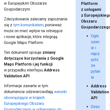
w Europejskim Obszarze
Platform
Gospodarczym.
z usługami
z Europejskieg
Zdecydowanie zalecamy zapoznanie
Obszaru
się z
tym komunikatem
, ponieważ
Gospodarczeg
może on mieć wpływ na istniejące
Ogło
i nowe aplikacje, które integrują
szen
Google Maps Platform.
ie i
Ten dokument opisuje
zmiany
najcz
dotyczące korzystania z Google
ęsts
Maps Platform i jej funkcji
ze
w przypadku interfejsu
Address
pytan
Validation API
.
ia
Informacje zawarte w tym
Address
dokumencie odzwierciedlają
warunki
Validation
obowiązujące w krajach
API
Europejskiego Obszaru
Direc
Gospodarczego w odniesieniu do