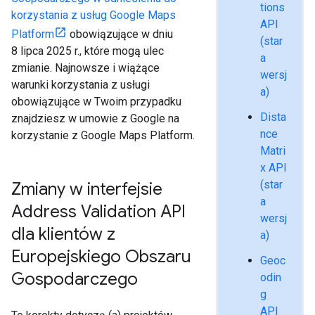
tions
korzystania z usług Google Maps
API
Platform
obowiązujące w dniu
(star
8 lipca 2025 r., które mogą ulec
a
zmianie. Najnowsze i wiążące
wersj
warunki korzystania z usługi
a)
obowiązujące w Twoim przypadku
Dista
znajdziesz w umowie z Google na
nce
korzystanie z Google Maps Platform.
Matri
x API
(star
Zmiany w interfejsie
a
Address Validation API
wersj
dla klientów z
a)
Europejskiego Obszaru
Geoc
Gospodarczego
odin
g
API