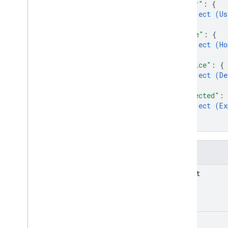
"user"
: 
{
object (
Us
}
,
"home"
: 
{
object (
Ho
}
,
"device"
: 
{
object (
De
}
,
"expected"
: 
object (
Ex
}
}
Alanlar
prompt
scene