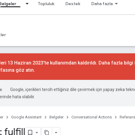
Belgeler
Topluluk
Destek
Daha fazla
ler
ri 13 Haziran 2023'te kullanımdan kaldırıldı. Daha fazla bilgi 
fasına göz atın.
Google, içerikleri tercih ettiğiniz dile çevirmek için yapay zeka teknol
rinde hata olabilir.
er
Google Assistant
Belgeler
Conversational Actions
Referan
fulfill