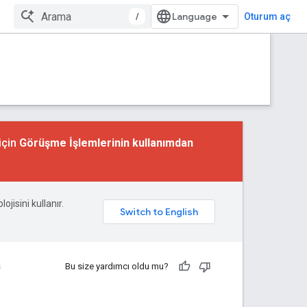
/
Oturum aç
için
Görüşme İşlemlerinin kullanımdan
ojisini kullanır.
s
Bu size yardımcı oldu mu?