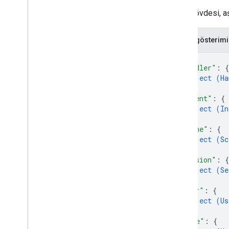
Dialogflow'dan İşlem Oluşturucu'ya
İstek gövdesi, aş
Genel bakış
Proje taşıma
JSON gösterimi
Sipariş karşılama taşıma
{
"handler"
: 
{
object (
Ha
}
,
"intent"
: 
{
object (
In
}
,
"scene"
: 
{
object (
Sc
}
,
"session"
: 
{
object (
Se
}
,
"user"
: 
{
object (
Us
}
,
"home"
: 
{