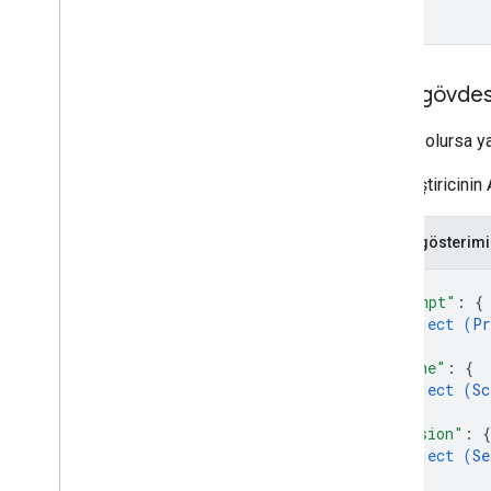
Yanıt gövdes
Başarılı olursa ya
Bir geliştiricini
JSON gösterimi
{
"prompt"
: 
{
object (
Pr
}
,
"scene"
: 
{
object (
Sc
}
,
"session"
: 
{
object (
Se
}
,