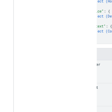
object (
Ho
}
,
"device"
: 
{
object (
De
}
,
"context"
: 
{
object (
Co
}
}
Alanlar
handler
intent
scene