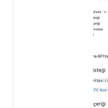
Actions API'sı
Genel bakış
Bu sayfada
REST
HTTP isteği
İstek içeriği
JSON webhook yükleri
Yanıt gövdesi
İstek ve Yanıt
İşleyici
İstekleri doğrulama
Amaç
Intent
Parametre Değeri
Alan
Yuva Modu
Karşılama API's
Slot Durumu
HTTP isteği
Etkileşimli Tuval
API referansı
POST https:/
Ses
URL,
gRPC Kod 
Ses kitaplığı
Ses yüksekliği
İstek içeriği