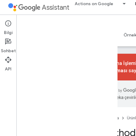
Actions on Google
Assistant
Conversational Actions
Bilgi
Rehberler
Referans
Codelab uygulamaları
Örnek
Sohbet
Konuşma İşlemle
API
kaldırılması
say
gactions komut satırı aracı
Genel bakış
Kullanıcı rehberi
Yapay zeka çevirile
Sipariş karşılama kitaplıkları
JSON
YAML
Ana Sayfa
Ürünl
Actions SDK Değişiklik Günlüğü
Method: 