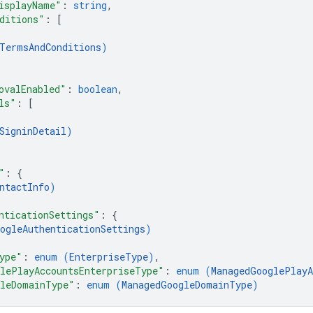
isplayName"
: 
string
,
ditions"
: 
[
TermsAndConditions
)
ovalEnabled"
: 
boolean
,
ls"
: 
[
SigninDetail
)
"
: 
{
ntactInfo
)
nticationSettings"
: 
{
ogleAuthenticationSettings
)
ype"
: 
enum (
EnterpriseType
)
,
lePlayAccountsEnterpriseType"
: 
enum (
ManagedGooglePlayA
leDomainType"
: 
enum (
ManagedGoogleDomainType
)