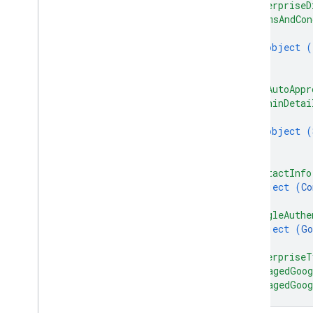
Backup
Service
Toggled
Event
"enterpriseD
Batch
Usage
Log
Events
"termsAndCon
{
Default
Application
Scope
object (
Default
Application
Type
}
Dm
Verity-Modus
]
,
Enterprise
Upgrade
Event
"appAutoAppr
Event
Type
"signinDetai
{
Issue
Command
Antwort
object (
Verwaltungsmodus
}
Grund für Nicht-Compliance
]
,
Inhaber
"contactInfo
Umfang der Passwortrichtlinie
object (
Co
}
,
Passwortanforderungen
"googleAuthe
Status
object (
Go
Upgrade
State
}
,
Nutzer
"enterpriseT
User
Facing
Message
"managedGoog
"managedGoog
Verifizierter Boot
Status
}
Wipe
Data
Flag