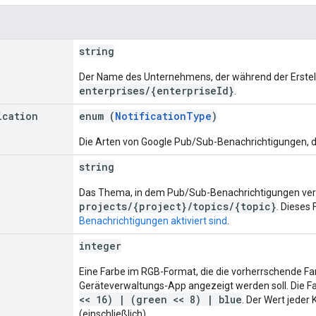
string
Der Name des Unternehmens, der während der Erstell
enterprises/{enterpriseId}
.
ication
enum (
NotificationType
)
Die Arten von Google Pub/Sub-Benachrichtigungen, di
string
Das Thema, in dem Pub/Sub-Benachrichtigungen verö
projects/{project}/topics/{topic}
. Dieses 
Benachrichtigungen aktiviert sind
.
integer
Eine Farbe im RGB-Format, die die vorherrschende Far
Geräteverwaltungs-App angezeigt werden soll. Die 
<< 16) | (green << 8) | blue
. Der Wert jeder
(einschließlich).