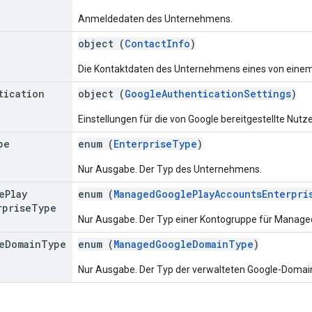
Anmeldedaten des Unternehmens.
object (
ContactInfo
)
Die Kontaktdaten des Unternehmens eines von eine
tication
object (
GoogleAuthenticationSettings
)
Einstellungen für die von Google bereitgestellte Nutz
pe
enum (
EnterpriseType
)
Nur Ausgabe. Der Typ des Unternehmens.
e
Play
enum (
ManagedGooglePlayAccountsEnterpri
rprise
Type
Nur Ausgabe. Der Typ einer Kontogruppe für Managed
e
Domain
Type
enum (
ManagedGoogleDomainType
)
Nur Ausgabe. Der Typ der verwalteten Google-Domai