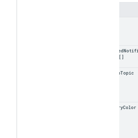
Referenz zur Android Management
API – MCP
Felder
AMAPI-Erweiterungs-SDK
name
enabled
Notif
Types[]
pubsub
Topic
primary
Color