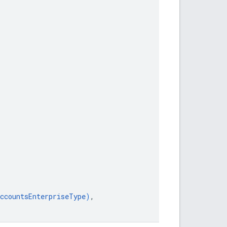
ccountsEnterpriseType
)
,