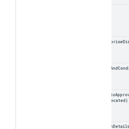
logo
enterprise
Di
terms
And
Cond
app
Auto
Appro
(deprecated)
signin
Detail