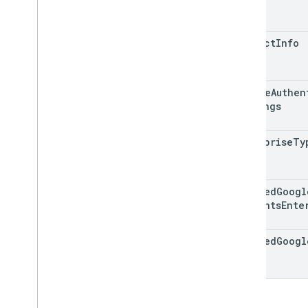
contact
Info
google
Authen
Settings
enterprise
Ty
managed
Googl
Accounts
Ente
managed
Googl