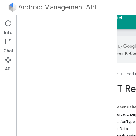
Android Management API
Startseite
Leitfäden
Referenzen
Beispiel
Info
Chat
übersetzen. KI-Üb
Android Management API
Ressourcenübersicht
API
Startseite
Produ
REST-Ressourcen
REST Re
Unternehmen
Übersicht
create
Auf dieser Seit
delete
Ressource: Enter
generate
Enterprise
Upgrade
Url
NotificationType
get
ExternalData
list