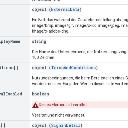
object (
ExternalData
)
Ein Bild, das während der Gerätebereitstellung als Lo
image/bmp, image/gif, image/x-ico, image/jpeg, i
image/x-adobe-dng.
splay
Name
string
Der Name des Unternehmens, der Nutzern angezeigt w
100 Zeichen.
itions[]
object (
TermsAndConditions
)
Nutzungsbedingungen, die beim Bereitstellen eines 
werden müssen. Für jeden Wert in dieser Liste wird ei
val
Enabled
boolean
Dieses Element ist veraltet.
Veraltet und nicht verwendet.
s[]
object (
SigninDetail
)