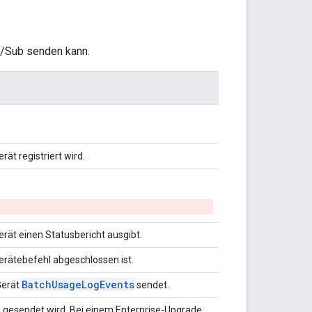
b/Sub senden kann.
ät registriert wird.
erät einen Statusbericht ausgibt.
erätebefehl abgeschlossen ist.
Batch
Usage
Log
Events
Gerät
sendet.
e gesendet wird. Bei einem Enterprise-Upgrade