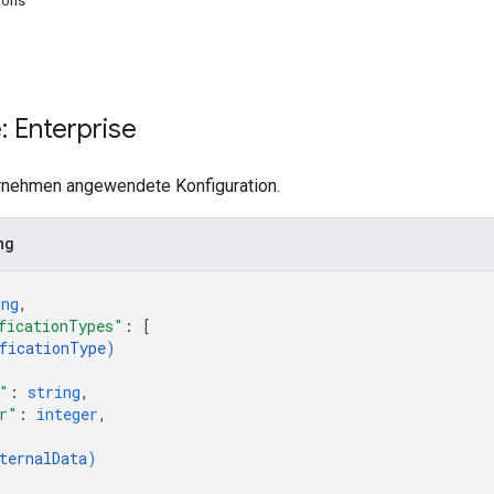
ions
 Enterprise
ernehmen angewendete Konfiguration.
ng
ing
,
ficationTypes"
: 
[
ficationType
)
"
: 
string
,
r"
: 
integer
,
ternalData
)