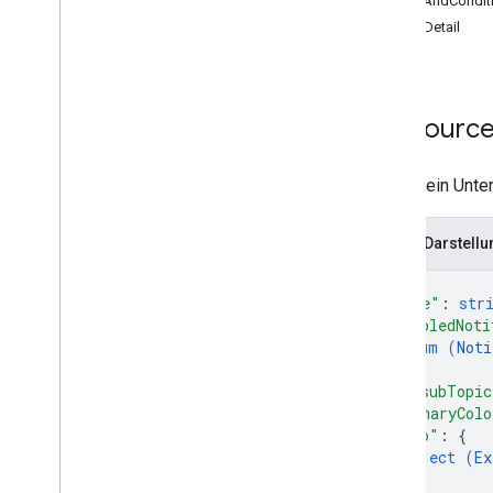
TermsAndCondit
patch
SigninDetail
enterprises
.
applications
unternehmen
.
geräte
unternehmen
.
geräte
.
betriebe
enterprises
.
enrollment
Tokens
Ressource:
enterprises
.
migration
Tokens
Unternehmen
.
Richtlinien
Die auf ein Unt
enterprises
.
web
Apps
enterprises
.
web
Tokens
JSON-Darstellu
Daten zur Nutzerverwaltung
signup
Urls
{
"name"
: 
str
Typen
"enabledNoti
Adb
Shell
Command
Event
enum (
Noti
Adb
Shell
Interactive
Ereignis
]
,
Allow
Personal
Usage
"pubsubTopic
"primaryColo
App
Process-Informationen
"logo"
: 
{
App
Process
Start
Event
object (
Ex
Backup
Service
State
}
,