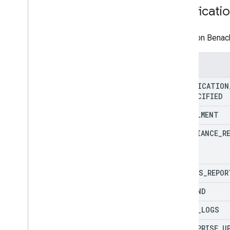
Notificati
Arten von Benac
Enums
NOTIFICATION
UNSPECIFIED
ENROLLMENT
COMPLIANCE
_
R
STATUS
_
REPOR
COMMAND
USAGE
_
LOGS
ENTERPRISE
_
U