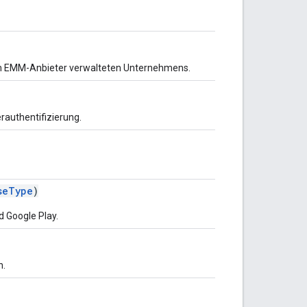
m EMM-Anbieter verwalteten Unternehmens.
erauthentifizierung.
seType
)
 Google Play.
n.