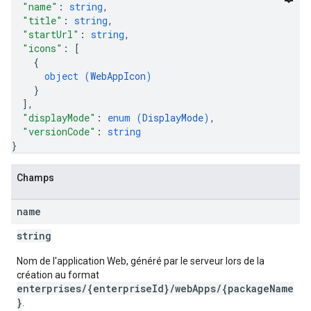
"name"
: 
string
,
"title"
: 
string
,
"startUrl"
: 
string
,
"icons"
: 
[
{
object (
WebAppIcon
)
}
]
,
"displayMode"
: 
enum (
DisplayMode
)
,
"versionCode"
: 
string
}
Champs
name
string
Nom de l'application Web, généré par le serveur lors de la
création au format
enterprises/{enterpriseId}/webApps/{packageName
}
.