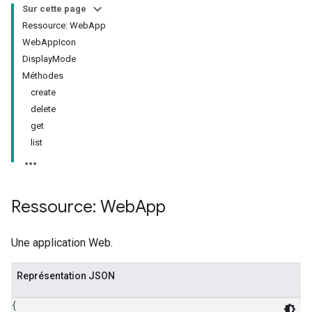
Sur cette page
Ressource: WebApp
WebAppIcon
DisplayMode
Méthodes
create
delete
get
list
Ressource: Web
App
Une application Web.
Représentation JSON
{