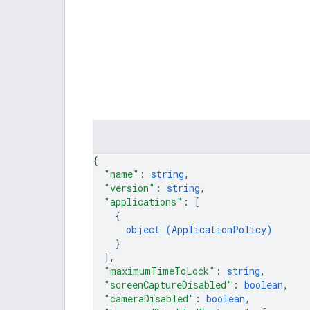
{
"name"
: 
string
,
"version"
: 
string
,
"applications"
: 
[
{
object (
ApplicationPolicy
)
}
]
,
"maximumTimeToLock"
: 
string
,
"screenCaptureDisabled"
: 
boolean
,
"cameraDisabled"
: 
boolean
,