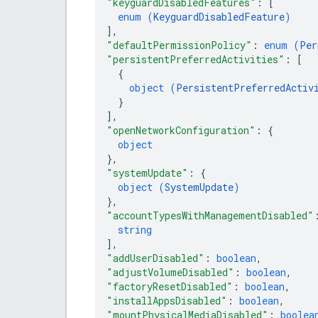
"keyguardDisabledFeatures"
: 
[
enum (
KeyguardDisabledFeature
)
]
,
"defaultPermissionPolicy"
: 
enum (
Per
"persistentPreferredActivities"
: 
[
{
object (
PersistentPreferredActiv
}
]
,
"openNetworkConfiguration"
: 
{
object
}
,
"systemUpdate"
: 
{
object (
SystemUpdate
)
}
,
"accountTypesWithManagementDisabled"
string
]
,
"addUserDisabled"
: 
boolean
,
"adjustVolumeDisabled"
: 
boolean
,
"factoryResetDisabled"
: 
boolean
,
"installAppsDisabled"
: 
boolean
,
"mountPhysicalMediaDisabled"
: 
boolea