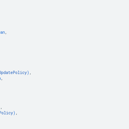
ean
,
UpdatePolicy
)
,
n
,
n
,
Policy
)
,