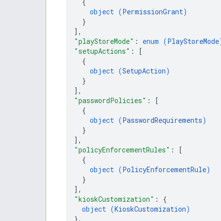
{
object (
PermissionGrant
)
}
]
,
"playStoreMode"
: 
enum (
PlayStoreMode
"setupActions"
: 
[
{
object (
SetupAction
)
}
]
,
"passwordPolicies"
: 
[
{
object (
PasswordRequirements
)
}
]
,
"policyEnforcementRules"
: 
[
{
object (
PolicyEnforcementRule
)
}
]
,
"kioskCustomization"
: 
{
object (
KioskCustomization
)
}
,