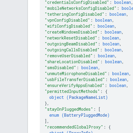
"credentialsConfigDisabled"
: 
boolean
"mobileNetworksConfigDisabled"
: 
bool
"tetheringConfigDisabled"
: 
boolean
,
"vpnConfigDisabled"
: 
boolean
,
"wifiConfigDisabled"
: 
boolean
,
"createWindowsDisabled"
: 
boolean
,
"networkResetDisabled"
: 
boolean
,
"outgoingBeamDisabled"
: 
boolean
,
"outgoingCallsDisabled"
: 
boolean
,
"removeUserDisabled"
: 
boolean
,
"shareLocationDisabled"
: 
boolean
,
"smsDisabled"
: 
boolean
,
"unmuteMicrophoneDisabled"
: 
boolean
,
"usbFileTransferDisabled"
: 
boolean
,
"ensureVerifyAppsEnabled"
: 
boolean
,
"permittedInputMethods"
: 
{
object (
PackageNameList
)
}
,
"stayOnPluggedModes"
: 
[
enum (
BatteryPluggedMode
)
]
,
"recommendedGlobalProxy"
: 
{
object (
ProxyInfo
)