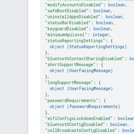
"modifyAccountsDisabled"
: 
boolean
,
"safeBootDisabled"
: 
boolean
,
"uninstallAppsDisabled"
: 
boolean
,
"statusBarDisabled"
: 
boolean
,
"keyguardDisabled"
: 
boolean
,
"minimumApiLevel"
: 
integer
,
"statusReportingSettings"
: 
{
object (
StatusReportingSettings
)
}
,
"bluetoothContactSharingDisabled"
: 
b
"shortSupportMessage"
: 
{
object (
UserFacingMessage
)
}
,
"longSupportMessage"
: 
{
object (
UserFacingMessage
)
}
,
"passwordRequirements"
: 
{
object (
PasswordRequirements
)
}
,
"wifiConfigsLockdownEnabled"
: 
boolea
"bluetoothConfigDisabled"
: 
boolean
,
"cellBroadcastsConfigDisabled"
: 
bool