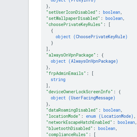
}
,
"setUserIconDisabled"
: 
boolean
,
"setWallpaperDisabled"
: 
boolean
,
"choosePrivateKeyRules"
: 
[
{
object (
ChoosePrivateKeyRule
)
}
]
,
"alwaysOnVpnPackage"
: 
{
object (
AlwaysOnVpnPackage
)
}
,
"frpAdminEmails"
: 
[
string
]
,
"deviceOwnerLockScreenInfo"
: 
{
object (
UserFacingMessage
)
}
,
"dataRoamingDisabled"
: 
boolean
,
"locationMode"
: 
enum (
LocationMode
)
,
"networkEscapeHatchEnabled"
: 
boolean
"bluetoothDisabled"
: 
boolean
,
"complianceRules"
: 
[