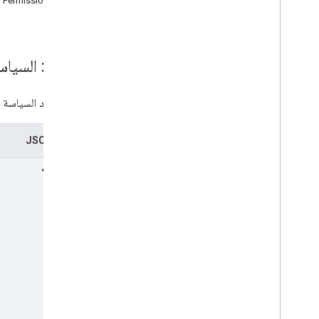
PermissionGrant
نظرة عامة
حذف
جلب
قائمة
المورد: السياس
modify
Policy
Applications
رمز تصحيح
يمثّل مورد السياسة م
remove
Policy
Applications
enterprises
.
web
Apps
تمثيل JSON
enterprises
.
web
Tokens
معلومات توفير المتطلبات اللازمة
عناوين URL للاشتراك
الأنواع
حدث Adb
Command
Shell
حدث Adb
Interactive
Shell
السماح بالاستخدام الشخصي
معلومات معالجة التطبيقات
حدث بدء معالجة التطبيق
Backup
Service
State