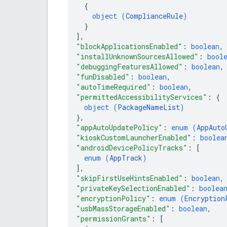
{
object (
ComplianceRule
)
}
]
,
"blockApplicationsEnabled"
: 
boolean
,
"installUnknownSourcesAllowed"
: 
bool
"debuggingFeaturesAllowed"
: 
boolean
,
"funDisabled"
: 
boolean
,
"autoTimeRequired"
: 
boolean
,
"permittedAccessibilityServices"
: 
{
object (
PackageNameList
)
}
,
"appAutoUpdatePolicy"
: 
enum (
AppAuto
"kioskCustomLauncherEnabled"
: 
boolea
"androidDevicePolicyTracks"
: 
[
enum (
AppTrack
)
]
,
"skipFirstUseHintsEnabled"
: 
boolean
,
"privateKeySelectionEnabled"
: 
boolea
"encryptionPolicy"
: 
enum (
Encryption
"usbMassStorageEnabled"
: 
boolean
,
"permissionGrants"
: 
[