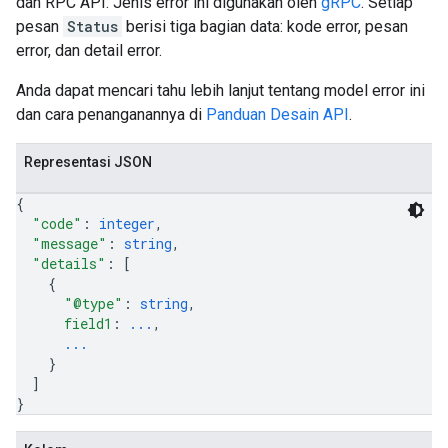
dan RPC API. Jenis error ini digunakan oleh
gRPC
. Setiap
pesan
Status
berisi tiga bagian data: kode error, pesan
error, dan detail error.
Anda dapat mencari tahu lebih lanjut tentang model error ini
dan cara penanganannya di
Panduan Desain API
.
Representasi JSON
{
"code"
: 
integer
,
"message"
: 
string
,
"details"
: 
[
{
"@type"
: 
string
,
field1
: 
...
,
...
}
]
}