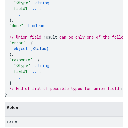
"@type"
: 
string
,
field1
: 
...
,
...
}
,
"done"
: 
boolean
,
// Union field 
result
 can be only one of the follow
"error"
: 
{
object (
Status
)
}
,
"response"
: 
{
"@type"
: 
string
,
field1
: 
...
,
...
}
// End of list of possible types for union field 
res
}
Kolom
name