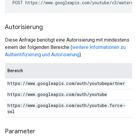
POST https://www.googleapis.com/youtube/v3/waterma
Autorisierung
Diese Anfrage benötigt eine Autorisierung mit mindestens
einem der folgenden Bereiche (
weitere Informationen zu
Authentifizierung und Autorisierung
).
Bereich
https:
/
/
www
.
googleapis
.
com
/
auth
/
youtubepartner
https:
/
/
www
.
googleapis
.
com
/
auth
/
youtube
https:
/
/
www
.
googleapis
.
com
/
auth
/
youtube
.
force-
ssl
Parameter