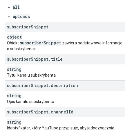
all
uploads
subscriber
Snippet
object
subscriber
Snippet
Obiekt
zawiera podstawowe informacje
o subskrybencie.
subscriber
Snippet
.
title
string
Tytuł kanału subskrybenta.
subscriber
Snippet
.
description
string
Opis kanału subskrybenta.
subscriber
Snippet
.
channel
Id
string
Identyfikator, który YouTube przypisuje, aby jednoznacznie