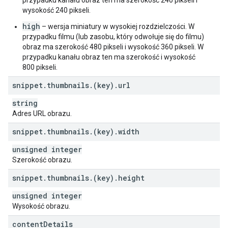
przypadku kanału obraz ten ma szerokość 240 pikseli i
wysokość 240 pikseli.
high
– wersja miniatury w wysokiej rozdzielczości. W
przypadku filmu (lub zasobu, który odwołuje się do filmu)
obraz ma szerokość 480 pikseli i wysokość 360 pikseli. W
przypadku kanału obraz ten ma szerokość i wysokość
800 pikseli.
snippet
.
thumbnails
.
(key)
.
url
string
Adres URL obrazu.
snippet
.
thumbnails
.
(key)
.
width
unsigned integer
Szerokość obrazu.
snippet
.
thumbnails
.
(key)
.
height
unsigned integer
Wysokość obrazu.
content
Details