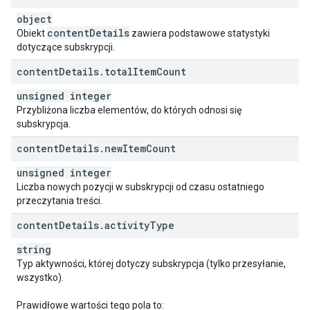
object
content
Details
Obiekt
zawiera podstawowe statystyki
dotyczące subskrypcji.
content
Details
.
total
Item
Count
unsigned integer
Przybliżona liczba elementów, do których odnosi się
subskrypcja.
content
Details
.
new
Item
Count
unsigned integer
Liczba nowych pozycji w subskrypcji od czasu ostatniego
przeczytania treści.
content
Details
.
activity
Type
string
Typ aktywności, której dotyczy subskrypcja (tylko przesyłanie,
wszystko).
Prawidłowe wartości tego pola to: