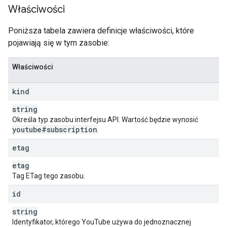
    "
activityType
": 
string
Właściwości
  },

  "
subscriberSnippet
": {

Poniższa tabela zawiera definicje właściwości, które
    "
title
": 
string
,

pojawiają się w tym zasobie:
    "
description
": 
string
,

    "
channelId
": 
string
,

    "
thumbnails
": {

Właściwości
(key)
: {

        "
url
": 
string
,

kind
        "
width
": 
unsigned integer
,

        "
height
": 
unsigned integer
string
      }

Określa typ zasobu interfejsu API. Wartość będzie wynosić
    }

youtube#subscription
.
  }

}
etag
etag
Tag ETag tego zasobu.
id
string
Identyfikator, którego YouTube używa do jednoznacznej