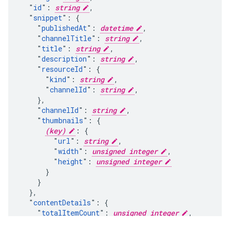
  "
id
": 
string
,

  "
snippet
": {

    "
publishedAt
": 
datetime
,

    "
channelTitle
": 
string
,

    "
title
": 
string
,

    "
description
": 
string
,

    "
resourceId
": {

      "
kind
": 
string
,

      "
channelId
": 
string
,

    },

    "
channelId
": 
string
,

    "
thumbnails
": {

(key)
: {

        "
url
": 
string
,

        "
width
": 
unsigned integer
,

        "
height
": 
unsigned integer
      }

    }

  },

  "
contentDetails
": {

    "
totalItemCount
": 
unsigned integer
,

    "
newItemCount
": 
unsigned integer
,
