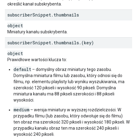
określić kanał subskrybenta.
subscriber
Snippet
.
thumbnails
object
Miniatury kanału subskrybenta.
subscriber
Snippet
.
thumbnails
.
(key)
object
Prawidłowe wartości klucza to:
default
– domyślny obraz miniatury tego zasobu.
Domyślna miniatura filmu lub zasobu, który odnosi się do
filmu, np. elementu playlisty lub wyniku wyszukiwania, ma
szerokość 120 pikseli i wysokość 90 pikseli. Domyślna
miniatura kanału ma 88 pikseli szerokości i 88 pikseli
wysokości.
medium
– wersja miniatury w wyższej rozdzielczości. W
przypadku filmu (lub zasobu, który odwołuje się do filmu)
ten obraz ma szerokość 320 pikseli i wysokość 180 pikseli. W
przypadku kanału obraz ten ma szerokość 240 pikseli i
wysokość 240 pikseli.