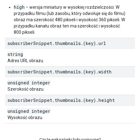
high
– wersja miniatury w wysokiej rozdzielczości. W
przypadku filmu (lub zasobu, który odwołuje się do filmu)
obraz ma szerokość 480 pikseli i wysokość 360 pikseli. W
przypadku kanału obraz ten ma szerokość i wysokość
800 pikseli.
subscriber
Snippet
.
thumbnails
.
(key)
.
url
string
Adres URL obrazu.
subscriber
Snippet
.
thumbnails
.
(key)
.
width
unsigned integer
Szerokość obrazu.
subscriber
Snippet
.
thumbnails
.
(key)
.
height
unsigned integer
Wysokość obrazu.
Czy te wskazówki były pomocne?