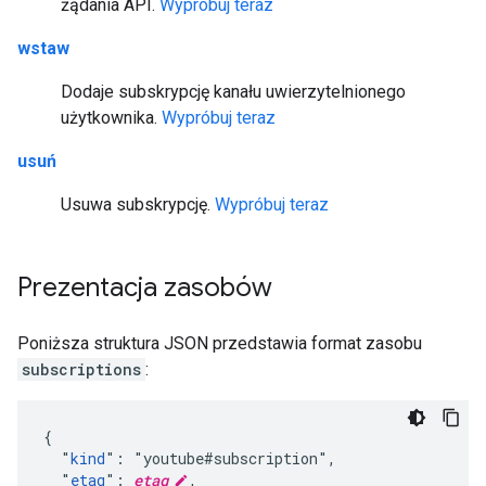
żądania API.
Wypróbuj teraz
wstaw
Dodaje subskrypcję kanału uwierzytelnionego
użytkownika.
Wypróbuj teraz
usuń
Usuwa subskrypcję.
Wypróbuj teraz
Prezentacja zasobów
Poniższa struktura JSON przedstawia format zasobu
subscriptions
:
{

  "
kind
": "youtube#subscription",

  "
etag
": 
etag
,
