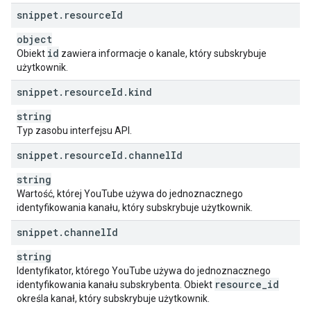
snippet
.
resource
Id
object
id
Obiekt
zawiera informacje o kanale, który subskrybuje
użytkownik.
snippet
.
resource
Id
.
kind
string
Typ zasobu interfejsu API.
snippet
.
resource
Id
.
channel
Id
string
Wartość, której YouTube używa do jednoznacznego
identyfikowania kanału, który subskrybuje użytkownik.
snippet
.
channel
Id
string
Identyfikator, którego YouTube używa do jednoznacznego
resource
_
id
identyfikowania kanału subskrybenta. Obiekt
określa kanał, który subskrybuje użytkownik.