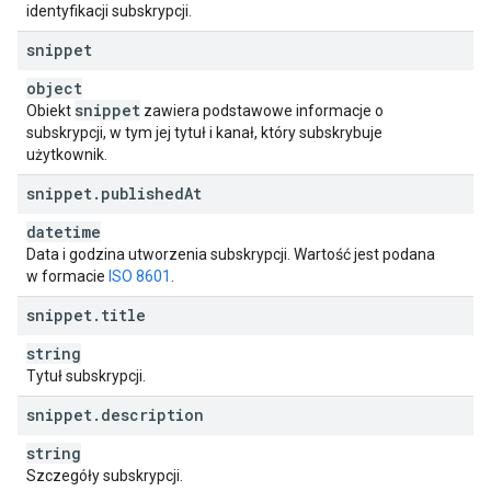
identyfikacji subskrypcji.
snippet
object
snippet
Obiekt
zawiera podstawowe informacje o
subskrypcji, w tym jej tytuł i kanał, który subskrybuje
użytkownik.
snippet
.
published
At
datetime
Data i godzina utworzenia subskrypcji. Wartość jest podana
w formacie
ISO 8601
.
snippet
.
title
string
Tytuł subskrypcji.
snippet
.
description
string
Szczegóły subskrypcji.