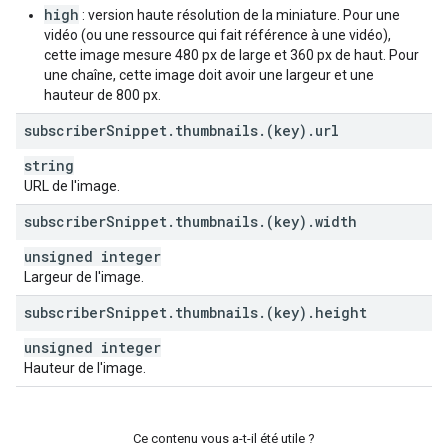
high
: version haute résolution de la miniature. Pour une
vidéo (ou une ressource qui fait référence à une vidéo),
cette image mesure 480 px de large et 360 px de haut. Pour
une chaîne, cette image doit avoir une largeur et une
hauteur de 800 px.
subscriber
Snippet
.
thumbnails
.
(key)
.
url
string
URL de l'image.
subscriber
Snippet
.
thumbnails
.
(key)
.
width
unsigned integer
Largeur de l'image.
subscriber
Snippet
.
thumbnails
.
(key)
.
height
unsigned integer
Hauteur de l'image.
Ce contenu vous a-t-il été utile ?