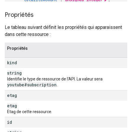
    "
newItemCount
": 
unsigned integer
,

    "
activityType
": 
string
Propriétés
  },

  "
subscriberSnippet
": {

Le tableau suivant définit les propriétés qui apparaissent
    "
title
": 
string
,

dans cette ressource :
    "
description
": 
string
,

    "
channelId
": 
string
,

    "
thumbnails
": {

Propriétés
(key)
: {

        "
url
": 
string
,

kind
        "
width
": 
unsigned integer
,

        "
height
": 
unsigned integer
string
      }

Identifie le type de ressource de l'API. La valeur sera
    }

youtube#subscription
.
  }

}
etag
etag
Etag de cette ressource.
id