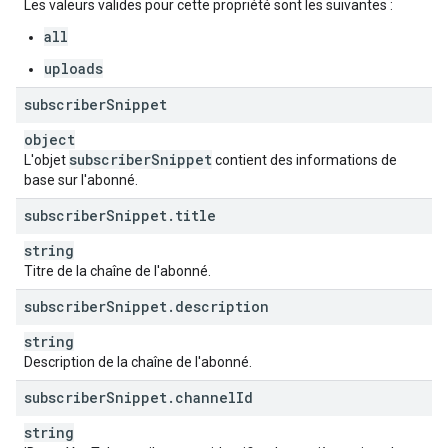
Les valeurs valides pour cette propriété sont les suivantes :
all
uploads
subscriber
Snippet
object
subscriber
Snippet
L'objet
contient des informations de
base sur l'abonné.
subscriber
Snippet
.
title
string
Titre de la chaîne de l'abonné.
subscriber
Snippet
.
description
string
Description de la chaîne de l'abonné.
subscriber
Snippet
.
channel
Id
string