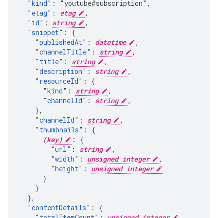
  "
kind
": "youtube#subscription",

  "
etag
": 
etag
,

  "
id
": 
string
,

  "
snippet
": {

    "
publishedAt
": 
datetime
,

    "
channelTitle
": 
string
,

    "
title
": 
string
,

    "
description
": 
string
,

    "
resourceId
": {

      "
kind
": 
string
,

      "
channelId
": 
string
,

    },

    "
channelId
": 
string
,

    "
thumbnails
": {

(key)
: {

        "
url
": 
string
,

        "
width
": 
unsigned integer
,

        "
height
": 
unsigned integer
      }

    }

  },

  "
contentDetails
": {

    "
totalItemCount
": 
unsigned integer
,
