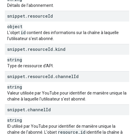
Détails de l'abonnement.
snippet
.
resource
Id
object
id
L'objet
contient des informations sur la chaîne à laquelle
l'utilisateur s'est abonné.
snippet
.
resource
Id
.
kind
string
Type de ressource d'API.
snippet
.
resource
Id
.
channel
Id
string
Valeur utilisée par YouTube pour identifier de manière unique la
chaîne à laquelle l'utilisateur s'est abonné.
snippet
.
channel
Id
string
ID utilisé par YouTube pour identifier de manière unique la
resource
_
id
chaîne de l'abonné. L'objet
identifie la chaîne à