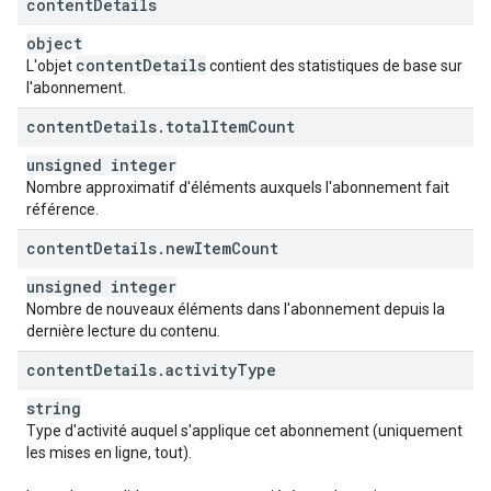
content
Details
object
content
Details
L'objet
contient des statistiques de base sur
l'abonnement.
content
Details
.
total
Item
Count
unsigned integer
Nombre approximatif d'éléments auxquels l'abonnement fait
référence.
content
Details
.
new
Item
Count
unsigned integer
Nombre de nouveaux éléments dans l'abonnement depuis la
dernière lecture du contenu.
content
Details
.
activity
Type
string
Type d'activité auquel s'applique cet abonnement (uniquement
les mises en ligne, tout).