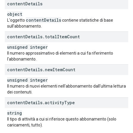
content
Details
object
content
Details
L'oggetto
contiene statistiche di base
sull'abbonamento.
content
Details
.
total
Item
Count
unsigned integer
Il numero approssimativo di elementi a cui fa riferimento
l'abbonamento.
content
Details
.
new
Item
Count
unsigned integer
Il numero di nuovi elementi nell'abbonamento dall'ultima lettura
dei contenuti.
content
Details
.
activity
Type
string
Il tipo di attività a cui si riferisce questo abbonamento (solo
caricamenti, tutto).