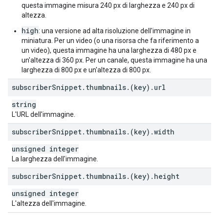
questa immagine misura 240 px di larghezza e 240 px di
altezza.
high
: una versione ad alta risoluzione dell'immagine in
miniatura. Per un video (o una risorsa che fa riferimento a
un video), questa immagine ha una larghezza di 480 px e
un'altezza di 360 px. Per un canale, questa immagine ha una
larghezza di 800 px e un'altezza di 800 px.
subscriber
Snippet
.
thumbnails
.
(key)
.
url
string
L'URL dell'immagine.
subscriber
Snippet
.
thumbnails
.
(key)
.
width
unsigned integer
La larghezza dell'immagine.
subscriber
Snippet
.
thumbnails
.
(key)
.
height
unsigned integer
L'altezza dell'immagine.