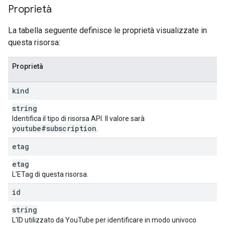
    "
activityType
": 
string
Proprietà
  },

  "
subscriberSnippet
": {

La tabella seguente definisce le proprietà visualizzate in
    "
title
": 
string
,

questa risorsa:
    "
description
": 
string
,

    "
channelId
": 
string
,

    "
thumbnails
": {

Proprietà
(key)
: {

        "
url
": 
string
,

kind
        "
width
": 
unsigned integer
,

        "
height
": 
unsigned integer
string
      }

Identifica il tipo di risorsa API. Il valore sarà
    }

youtube#subscription
.
  }

}
etag
etag
L'ETag di questa risorsa.
id
string
L'ID utilizzato da YouTube per identificare in modo univoco