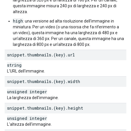
larghezza di 320 px e un'altezza di 180 px. Per un canale,
questa immagine misura 240 px di larghezza e 240 px di
altezza.
high
: una versione ad alta risoluzione dell'immagine in
miniatura. Per un video (o una risorsa che fa riferimento a
un video), questa immagine ha una larghezza di 480 px e
un'altezza di 360 px. Per un canale, questa immagine ha una
larghezza di 800 px e un'altezza di 800 px.
snippet
.
thumbnails
.
(key)
.
url
string
L'URL dell'immagine.
snippet
.
thumbnails
.
(key)
.
width
unsigned integer
La larghezza dell'immagine.
snippet
.
thumbnails
.
(key)
.
height
unsigned integer
L'altezza dell'immagine.