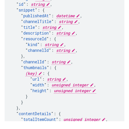
  "
id
": 
string
,

  "
snippet
": {

    "
publishedAt
": 
datetime
,

    "
channelTitle
": 
string
,

    "
title
": 
string
,

    "
description
": 
string
,

    "
resourceId
": {

      "
kind
": 
string
,

      "
channelId
": 
string
,

    },

    "
channelId
": 
string
,

    "
thumbnails
": {

(key)
: {

        "
url
": 
string
,

        "
width
": 
unsigned integer
,

        "
height
": 
unsigned integer
      }

    }

  },

  "
contentDetails
": {

    "
totalItemCount
": 
unsigned integer
,

    "
newItemCount
": 
unsigned integer
,
