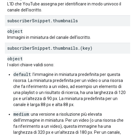
L'ID che YouTube assegna per identificare in modo univoco il
canale dell'iscritto.
subscriber
Snippet
.
thumbnails
object
Immagini in miniatura del canale dell'iscritto.
subscriber
Snippet
.
thumbnails
.
(key)
object
I valori chiave validi sono:
default
: l'immagine in miniatura predefinita per questa
risorsa. La miniatura predefinita per un video o una risorsa
che fa riferimento a un video, ad esempio un elemento di
una playlist o un risultato di ricerca, ha una larghezza di 120
px e un'altezza di 90 px. La miniatura predefinita per un
canale è larga 88 px e alta 88 px.
medium
: una versione a risoluzione più elevata
dell'immagine in miniatura. Per un video (o una risorsa che
fa riferimento a un video), questa immagine ha una
larghezza di 320 px e un'altezza di 180 px. Per un canale,