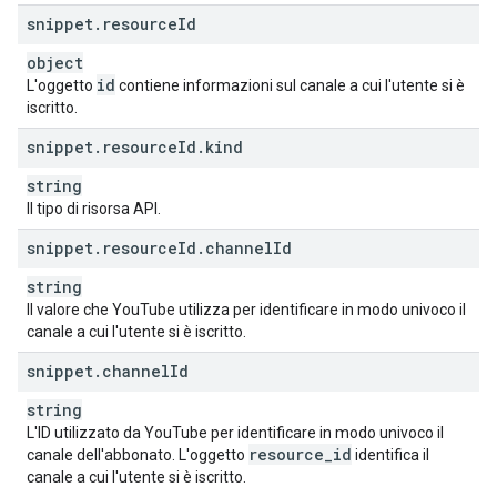
snippet
.
resource
Id
object
id
L'oggetto
contiene informazioni sul canale a cui l'utente si è
iscritto.
snippet
.
resource
Id
.
kind
string
Il tipo di risorsa API.
snippet
.
resource
Id
.
channel
Id
string
Il valore che YouTube utilizza per identificare in modo univoco il
canale a cui l'utente si è iscritto.
snippet
.
channel
Id
string
L'ID utilizzato da YouTube per identificare in modo univoco il
resource
_
id
canale dell'abbonato. L'oggetto
identifica il
canale a cui l'utente si è iscritto.