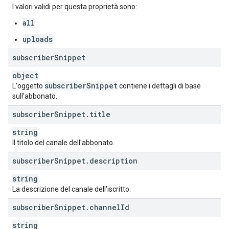
I valori validi per questa proprietà sono:
all
uploads
subscriber
Snippet
object
subscriber
Snippet
L'oggetto
contiene i dettagli di base
sull'abbonato.
subscriber
Snippet
.
title
string
Il titolo del canale dell'abbonato.
subscriber
Snippet
.
description
string
La descrizione del canale dell'iscritto.
subscriber
Snippet
.
channel
Id
string