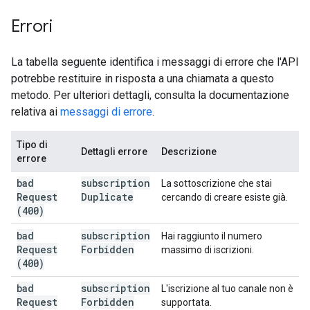
Errori
La tabella seguente identifica i messaggi di errore che l'API
potrebbe restituire in risposta a una chiamata a questo
metodo. Per ulteriori dettagli, consulta la documentazione
relativa ai
messaggi di errore
.
Tipo di
Dettagli errore
Descrizione
errore
bad
subscription
La sottoscrizione che stai
Request
Duplicate
cercando di creare esiste già.
(400)
bad
subscription
Hai raggiunto il numero
Request
Forbidden
massimo di iscrizioni.
(400)
bad
subscription
L'iscrizione al tuo canale non è
Request
Forbidden
supportata.