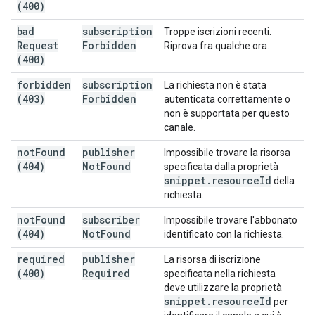
(400)
bad
subscription
Troppe iscrizioni recenti.
Request
Forbidden
Riprova fra qualche ora.
(400)
forbidden
subscription
La richiesta non è stata
(403)
Forbidden
autenticata correttamente o
non è supportata per questo
canale.
not
Found
publisher
Impossibile trovare la risorsa
(404)
Not
Found
specificata dalla proprietà
snippet
.
resource
Id
della
richiesta.
not
Found
subscriber
Impossibile trovare l'abbonato
(404)
Not
Found
identificato con la richiesta.
required
publisher
La risorsa di iscrizione
(400)
Required
specificata nella richiesta
deve utilizzare la proprietà
snippet
.
resource
Id
per