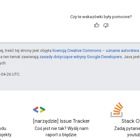
Czy te wskazówki były pomocne?
j, treść tej strony jest objęta
licencją Creative Commons – uznanie autorstwa 
a ten temat zawierają
zasady dotyczące witryny Google Developers
. Java je
ych.
4-04-26 UTC.
[narzędzie] Issue Tracker
Stack O
odu
Coś jest nie tak? Wyślij nam
Zadaj pytani
rojekty
raport o błędzie.
youtu