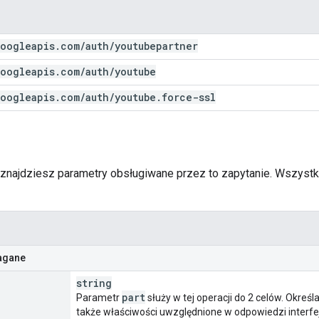
oogleapis
.
com
/
auth
/
youtubepartner
oogleapis
.
com
/
auth
/
youtube
oogleapis
.
com
/
auth
/
youtube
.
force-ssl
j znajdziesz parametry obsługiwane przez to zapytanie. Wszyst
agane
string
part
Parametr
służy w tej operacji do 2 celów. Określ
także właściwości uwzględnione w odpowiedzi interfe