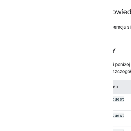
Odpowied
Jeśli operacja 
Błędy
W tabeli poniże
Więcej szczegó
Typ błędu
bad
Request
(400)
bad
Request
(400)