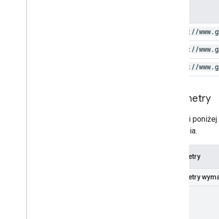
Zakres
https:
/
/
www
.
g
https:
/
/
www
.
g
https:
/
/
www
.
g
Parametry
W tabeli poniże
zapytania.
Parametry
Parametry wym
part