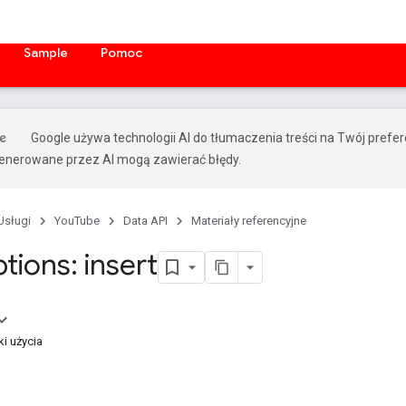
Sample
Pomoc
Google używa technologii AI do tłumaczenia treści na Twój prefe
nerowane przez AI mogą zawierać błędy.
Usługi
YouTube
Data API
Materiały referencyjne
tions: insert
i użycia