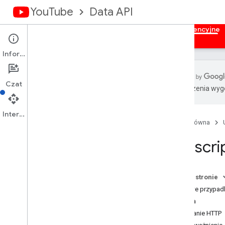
YouTube
Data API
Strona główna
Przewodniki
Materiały referencyjne
Informacje
Czat
Tłumaczenia wyge
Przegląd
Zadania
Interfejs API
Strona główna
Napisy
Banery kanału
Subscrip
Kanały
Sekcje kanału
Komentarze
Na tej stronie
Wątki komentarza
Typowe przypadk
i18n
Języki
Prośba
i18n – regiony
Żądanie HTTP
Wspierający