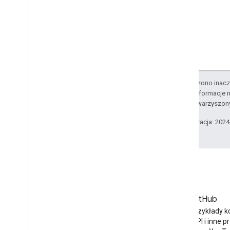
O ile nie stwierdzono inacze
Szczegółowe informacje n
podmiotów stowarzyszon
Ostatnia aktualizacja: 202
Blog
GitHub
Najnowsze wiadomości na
Znajdź przykłady k
blogu YouTube
interfejsu API i inne p