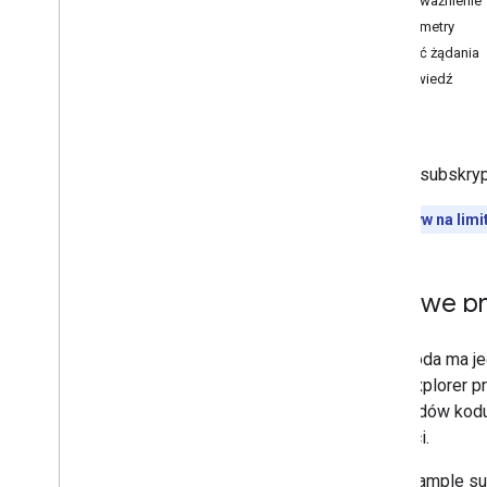
Upoważnienie
Poziomy wspierania
Parametry
Playlist
Images
Treść żądania
Elementy playlisty
Odpowiedź
w playlistach
.
Błędy
Szukaj
Subskrypcje
Dodaje subskryp
Informacje ogólne
lista
Wpływ na limit
insert
delete
Miniatury
Typowe pr
Powód zgłoszenia filmu
Kategorie filmów
Pliki wideo
Znaki wodne
Standardowe parametry
wyszukiwania
Błędy interfejsu You
Tube Data API