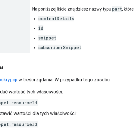
part
Na poniższej liście znajdziesz nazwy typu
, któr
contentDetails
id
snippet
subscriberSnippet
ia
skrypcji
w treści żądania. W przypadku tego zasobu:
ać wartość tych właściwości:
ppet.resourceId
awić wartości dla tych właściwości:
ppet.resourceId