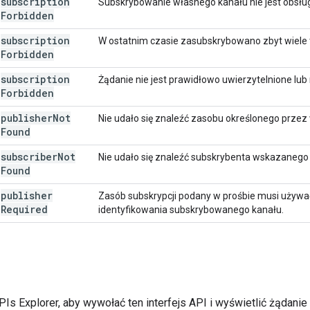
subscription
Subskrybowanie własnego kanału nie jest obsłu
Forbidden
subscription
W ostatnim czasie zasubskrybowano zbyt wiele tr
Forbidden
subscription
Żądanie nie jest prawidłowo uwierzytelnione lub
Forbidden
publisher
Not
Nie udało się znaleźć zasobu określonego prze
Found
subscriber
Not
Nie udało się znaleźć subskrybenta wskazanego
Found
publisher
Zasób subskrypcji podany w prośbie musi używa
Required
identyfikowania subskrybowanego kanału.
PIs Explorer
, aby wywołać ten interfejs API i wyświetlić żądanie