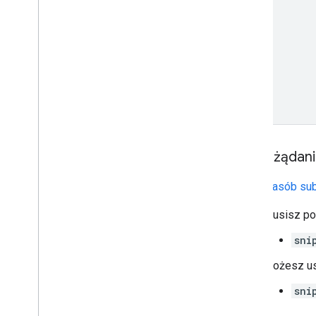
Treść żądan
Podaj
zasób sub
Musisz pod
sni
Możesz ust
sni