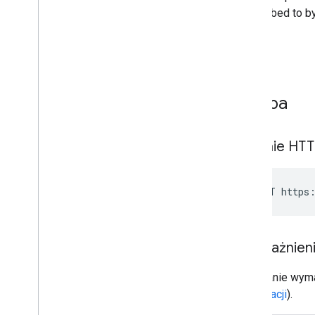
Prośba
Żądanie HT
POST https:
Upoważnien
To żądanie wyma
autoryzacji
).