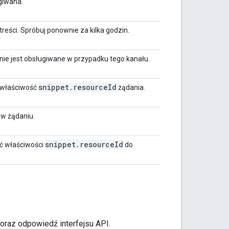
giwana.
eści. Spróbuj ponownie za kilka godzin.
 nie jest obsługiwane w przypadku tego kanału.
snippet
.
resource
Id
z właściwość
żądania.
 w żądaniu.
snippet
.
resource
Id
ć właściwości
do
 oraz odpowiedź interfejsu API.