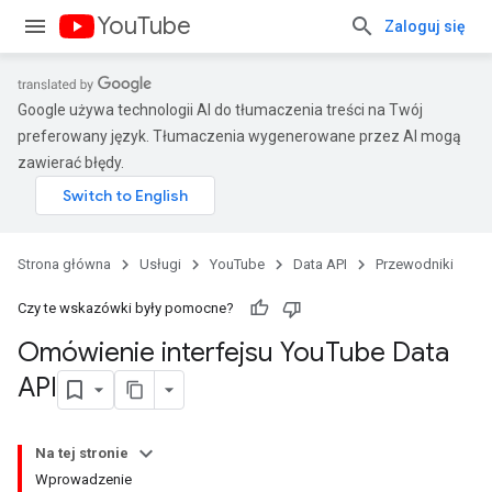
YouTube
Zaloguj się
Google używa technologii AI do tłumaczenia treści na Twój
preferowany język. Tłumaczenia wygenerowane przez AI mogą
zawierać błędy.
Strona główna
Usługi
YouTube
Data API
Przewodniki
Czy te wskazówki były pomocne?
Omówienie interfejsu You
Tube Data
API
Na tej stronie
Wprowadzenie