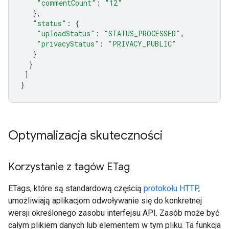
"commentCount"
:
"12"
},
"status"
:
{
"uploadStatus"
:
"STATUS_PROCESSED"
,
"privacyStatus"
:
"PRIVACY_PUBLIC"
}
}
]
}
Optymalizacja skuteczności
Korzystanie z tagów ETag
ETags
, które są standardową częścią
protokołu HTTP
,
umożliwiają aplikacjom odwoływanie się do konkretnej
wersji określonego zasobu interfejsu API. Zasób może być
całym plikiem danych lub elementem w tym pliku. Ta funkcja