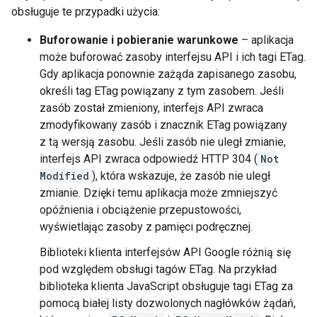
obsługuje te przypadki użycia:
Buforowanie i pobieranie warunkowe
– aplikacja
może buforować zasoby interfejsu API i ich tagi ETag.
Gdy aplikacja ponownie zażąda zapisanego zasobu,
określi tag ETag powiązany z tym zasobem. Jeśli
zasób został zmieniony, interfejs API zwraca
zmodyfikowany zasób i znacznik ETag powiązany
z tą wersją zasobu. Jeśli zasób nie uległ zmianie,
interfejs API zwraca odpowiedź HTTP 304 (
Not
Modified
), która wskazuje, że zasób nie uległ
zmianie. Dzięki temu aplikacja może zmniejszyć
opóźnienia i obciążenie przepustowości,
wyświetlając zasoby z pamięci podręcznej.
Biblioteki klienta interfejsów API Google różnią się
pod względem obsługi tagów ETag. Na przykład
biblioteka klienta JavaScript obsługuje tagi ETag za
pomocą białej listy dozwolonych nagłówków żądań,