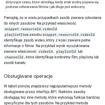
dotyczące czasu, które określają, kiedy znak wodny pojawia się
podczas odtwarzania filmów i jak długo jest widoczny.
Pamiętaj, że w wielu przypadkach zasób zawiera odwołania
do innych zasobów. Na przykład właściwość
snippet.resourceId.videoId
playlistItem
zasobu
snippet.resourceId.videoId
identyfikuje zasób wideo, który z kolei zawiera pełne
informacje o filmie. Na przykład wynik wyszukiwania
zawiera właściwość
videoId
,
playlistId
lub
channelId
, która identyfikuje konkretny film, playlistę lub
zasób kanału.
Obsługiwane operacje
W tabeli poniżej znajdziesz najpopularniejsze metody
obsługiwane przez interfejs API. Niektóre zasoby
obsługują też inne metody, które wykonują funkcje bardziej
specyficzne dla tych zasobów. Na przykład metoda