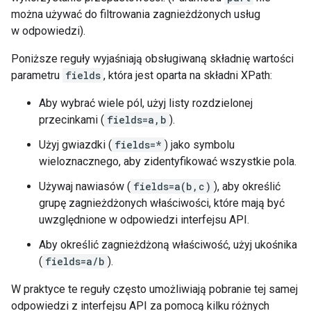
można używać do filtrowania zagnieżdżonych usług
w odpowiedzi).
Poniższe reguły wyjaśniają obsługiwaną składnię wartości
parametru
fields
, która jest oparta na składni
XPath
:
Aby wybrać wiele pól, użyj listy rozdzielonej
przecinkami (
fields=a,b
).
Użyj gwiazdki (
fields=*
) jako symbolu
wieloznacznego, aby zidentyfikować wszystkie pola.
Używaj nawiasów (
fields=a(b,c)
), aby określić
grupę zagnieżdżonych właściwości, które mają być
uwzględnione w odpowiedzi interfejsu API.
Aby określić zagnieżdżoną właściwość, użyj ukośnika
(
fields=a/b
).
W praktyce te reguły często umożliwiają pobranie tej samej
odpowiedzi z interfejsu API za pomocą kilku różnych