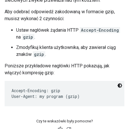
sieciowych zwykle przeważa nad tym kosztem.
Aby odebrać odpowiedź zakodowaną w formacie gzip,
musisz wykonać 2 czynności:
Ustaw nagłówek żądania HTTP
Accept-Encoding
na
gzip
.
Zmodyfikuj klienta użytkownika, aby zawierał ciąg
znaków
gzip
.
Poniższe przykładowe nagłówki HTTP pokazują, jak
włączyć kompresję gzip:
Accept-Encoding: gzip

Czy te wskazówki były pomocne?