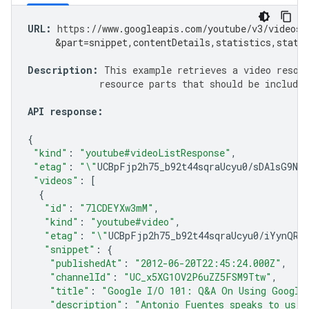
URL
:
https
:
//www.googleapis.com/youtube/v3/videos?
     &part=snippet,contentDetails,statistics,statu
Description
:
This
example
retrieves
a
video
resou
resource
parts
that
should
be
included
API
response
:
{
"kind"
:
"youtube#videoListResponse"
,
"etag"
:
"\"
UCBpFjp2h75_b92t44sqraUcyu0
/
sDAlsG9NG
"videos"
:
[
{
"id"
:
"7lCDEYXw3mM"
,
"kind"
:
"youtube#video"
,
"etag"
:
"\"
UCBpFjp2h75_b92t44sqraUcyu0
/
iYynQR8
"snippet"
:
{
"publishedAt"
:
"2012-06-20T22:45:24.000Z"
,
"channelId"
:
"UC_x5XG1OV2P6uZZ5FSM9Ttw"
,
"title"
:
"Google I/O 101: Q&A On Using Google
"description"
:
"Antonio Fuentes speaks to us a