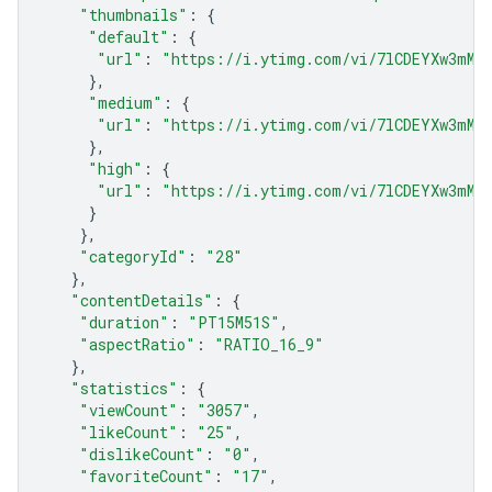
"thumbnails"
:
{
"default"
:
{
"url"
:
"https://i.ytimg.com/vi/7lCDEYXw3mM/
},
"medium"
:
{
"url"
:
"https://i.ytimg.com/vi/7lCDEYXw3mM/
},
"high"
:
{
"url"
:
"https://i.ytimg.com/vi/7lCDEYXw3mM/
}
},
"categoryId"
:
"28"
},
"contentDetails"
:
{
"duration"
:
"PT15M51S"
,
"aspectRatio"
:
"RATIO_16_9"
},
"statistics"
:
{
"viewCount"
:
"3057"
,
"likeCount"
:
"25"
,
"dislikeCount"
:
"0"
,
"favoriteCount"
:
"17"
,