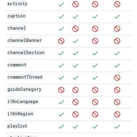
activity
caption
channel
channel
Banner
channel
Section
comment
comment
Thread
guide
Category
i18n
Language
i18n
Region
playlist