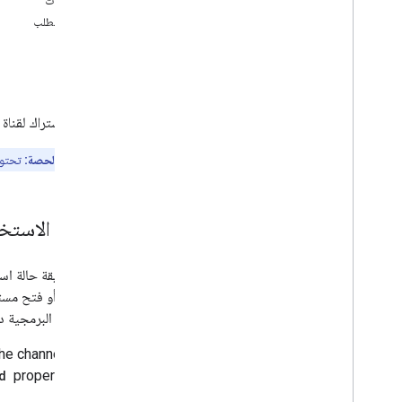
المَعلمات
مستويات الانتساب
نص الطلب
Playlist
Images
الإجابة
عناصر قائمة التشغيل
الأخطاء
قوائم التشغيل
البحث
لإضافة اشتراك لقناة
الاشتراكات
نظرة عامّة
تأثير الحصة:
تحتوي
قائمة
insert
حذف
حالات الاستخد
الصور المصغّرة
أسباب الإبلاغ عن إساءة استخدام الفيديو
فئات الفيديو
ملفات فيديو
العلامات المائية
معلمات طلبات البحث القياسية
أخطاء في You
Tube Data API