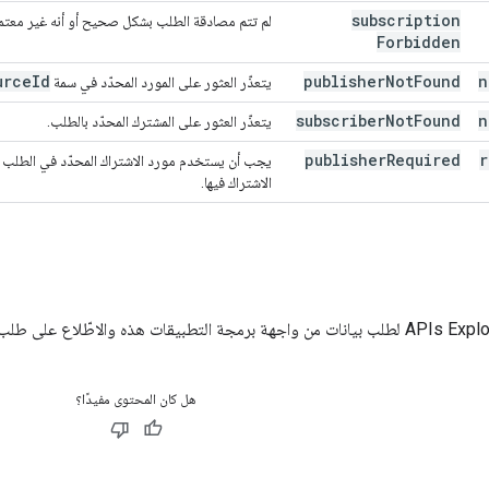
subscription
لم تتم مصادقة الطلب بشكل صحيح أو أنه غير معتمد 
Forbidden
urce
Id
publisher
Not
Found
n
يتعذّر العثور على المورد المحدّد في سمة
subscriber
Not
Found
n
يتعذّر العثور على المشترك المحدّد بالطلب.
publisher
Required
r
يجب أن يستخدم مورد الاشتراك المحدّد في الطلب 
الاشتراك فيها.
APIs Explo
لطلب بيانات من واجهة برمجة التطبيقات هذه والاطّلاع على طلب ا
هل كان المحتوى مفيدًا؟