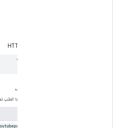
الطلب
طلب HTTP
التفويض
يتطلب هذا الطلب تفو
النطاق
outubepartner