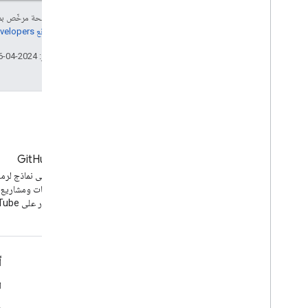
إنّ محتوى هذه الصفحة مرخّص 
مراجعة
سياسات موقع Google Developers‏
تاريخ التعديل الأخير: 2024-04-26 (حسب التوقيت العالمي المتفَّق عليه)
المدونة
GitHub
آخر الأخبار على مدوّنة YouTube
يمكنك العثور على نماذج لرمز
برمجة التطبيقات ومشاريع
مفتوحة المصدر على YouTube.
الأدوات
أ
مستكشف واجهات برمجة التطبيقات الخاصة بـ Google
ا
الإصدار التجريبي من "مشغّل YouTube"
ط