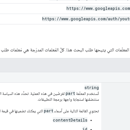
https:
/
/
www
.
googleapis
.
com
https:
/
/
www
.
googleapis
.
com
/
auth
/
yout
المعلَمات التي يتيحها طلب البحث هذا. كلّ المَعلمات المدرَجة هي مَعلمات طلب
string
part
تُستخدم المعلَمة
لغرضَين في هذه العملية. تحدِّد هذه السياسة ال
ستتضمّنها استجابة واجهة برمجة التطبيقات.
part
تحتوي القائمة التالية على أسماء
التي يمكنك تضمينها في قيمة الم
contentDetails
id