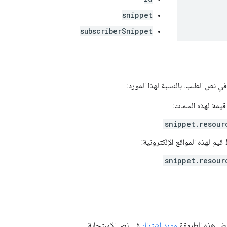
snippet
subscriberSnippet
ي نص الطلب. بالنسبة لهذا المورد:
مة لهذه السمات:
snippet.resour
م لهذه المواقع الإلكترونية:
snippet.resour
رض هذه الطريقة
مورد اشتراك
في نص الاستجابة.