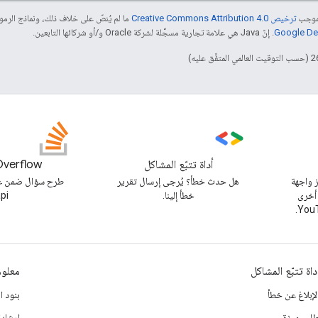
بموجب
ترخيص Creative Commons Attribution 4.0‏
ما لم يُنصّ على خلاف ذلك، ونماذج الر
. إنّ Java هي علامة تجارية مسجَّلة لشركة Oracle و/أو شركائها التابعين.
أداة تتبّع المشاكل
Overflow
 واجهة
هل حدث خطأ؟ يُرجى إرسال تقرير
 أخرى
خطأ إلينا.
pi
داة تتبّع المشاكل
معلوم
لإبلاغ عن خطأ
بنود ا
لب ميزة
إرشادا