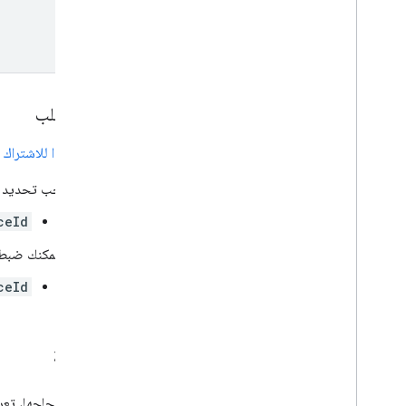
نص الطلب
قدِّم
موردًا للاشتراك
ف
يجب تحديد قي
ceId
ويمكنك ضبط قي
ceId
الإجابة
في حال نجاحها، تع