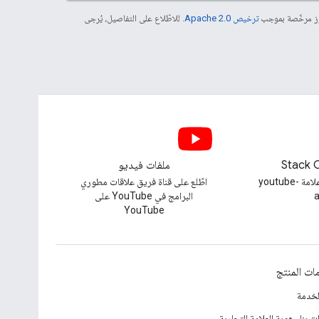
موز مرخّصة بموجب
ترخيص Apache 2.0‏
. للاطّلاع على التفاصيل، يُرجى
Stack 
ملفات فيديو
طرح سؤال ضمن علامة youtube-
اطّلع على قناة فريق علاقات مطوري
a
البرامج في YouTube على
YouTube
ات المنتج
لخدمة
ت بناء هوية العلامة التجارية