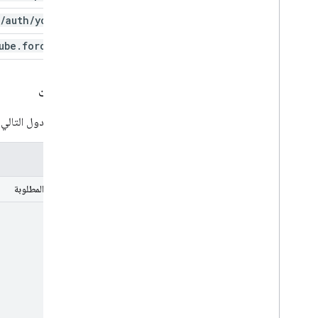
/
auth
/
youtube
ube
.
force-ssl
المَعلمات
يسرد الجدول التالي 
المَعلمات
المَعلمات المطلوبة
part