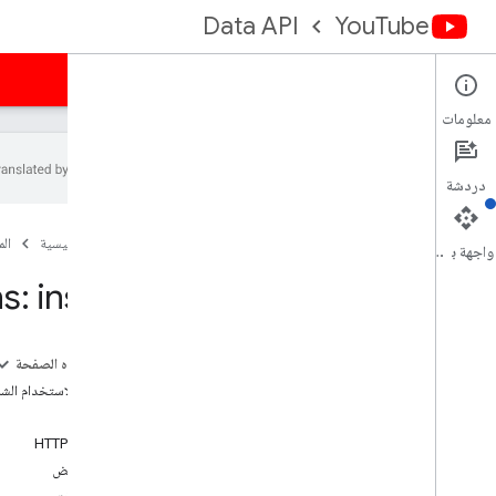
Data API
YouTube
الصفحة الرئيسية
الأدلة
المرجع
نماذج
الدعم
معلومات
دردشة
نظرة عامة
الصفحة الرئيسية
ال
أنشطة
واجهة برمجة التطبيقات
الشرح
s: insert
إعلانات البانر للقناة
القنوات
أقسام القناة
على هذه الصفحة
التعليقات
حالات الاستخدام الشا
سلاسل التعليقات
الطلب
i18nاللغات
طلب HTTP
مناطق i18n
التفويض
المشتركون الداعمون