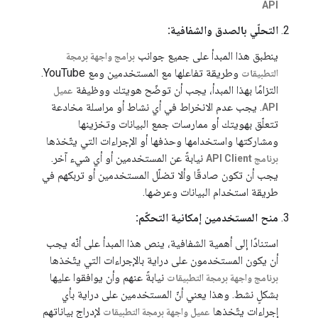
API
التحلّي بالصدق والشفافية:
ينطبق هذا المبدأ على جميع جوانب
برامج واجهة برمجة
وطريقة تفاعلها مع المستخدمين ومع YouTube.
التطبيقات
التزامًا بهذا المبدأ، يجب أن توضّح هويتك ووظيفة
عميل
. يجب عدم الانخراط في أي نشاط أو مراسلة مخادعة
API
تتعلّق بهويتك أو ممارسات جمع البيانات وتخزينها
ومشاركتها واستخدامها وحذفها أو الإجراءات التي يتّخذها
نيابةً عن المستخدمين أو أي شيء آخر.
برنامج API Client
يجب أن تكون صادقًا وألا تضلّل المستخدمين أو تربكهم في
طريقة استخدام البيانات وعرضها.
منح المستخدمين إمكانية التحكّم:
استنادًا إلى أهمية الشفافية، ينص هذا المبدأ على أنّه يجب
أن يكون المستخدمون على دراية بالإجراءات التي يتّخذها
نيابةً عنهم وأن يوافقوا عليها
برنامج واجهة برمجة التطبيقات
بشكلٍ نشط. وهذا يعني أنّ المستخدمين على دراية بأي
إجراءات يتّخذها
لإدراج بياناتهم
عميل واجهة برمجة التطبيقات