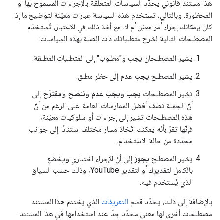
هذا مستند قانوني يحدّد السياسات المتعلقة بالإجراءات المسموح بها أو
المحظورة. وبالتالي، تستخدم هذه السياسة عبارات معيّنة لتوضيح ما إذا
كان بإمكانك إجراء أمر معيّن أم لا. مع أخذ ذلك في الاعتبار، تُستخدَم
المصطلحات التالية لشرح متطلباتك ذات الصلة بهذه السياسات:
يشير المصطلحان
يجب
و"مطلوب" إلى المتطلبات المطلقة.
يشير المصطلح
يجب عدم
إلى حظر مطلق.
تشير المصطلحات
يجب
و
يجب عدم
و
ننصح
و
مقترَح
إلى
أنّ الجملة تصف أفضل الممارسات العامة. على الرغم من أنّ
هذه المصطلحات تشير إلى إجراءات أو سلوكيات معيّنة،
فإنّها تقرّ بأنّه يمكنك اتّخاذ مسار مختلف استنادًا إلى جوانب
محدّدة من حالة الاستخدام.
يشير المصطلح
يجوز
إلى أنّ الإجراء اختياري ويخضع
بالكامل لتقديرك أو لتقدير YouTube، وذلك حسب السياق
الذي يُستخدم فيه.
بالإضافة إلى ذلك، يحدّد قسم
التعريفات
الذي يختتم هذا المستند
مصطلحات أخرى لها معنى محدّد جدًا عند استخدامها في هذا المستند.