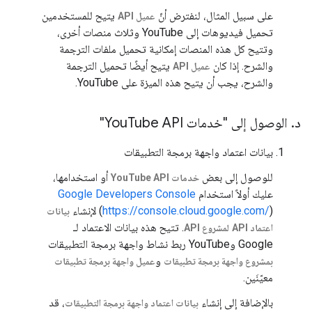
على سبيل المثال، لنفترض أنّ
يتيح للمستخدمين
عميل API
تحميل فيديوهات إلى YouTube وثلاث منصات أخرى،
وتتيح كل هذه المنصات إمكانية تحميل ملفات الترجمة
والشرح. إذا كان
يتيح أيضًا تحميل الترجمة
عميل API
والشرح، يجب أن يتيح هذه الميزة على YouTube.
د
.
الوصول إلى "خدمات You
Tube API"
بيانات اعتماد واجهة برمجة التطبيقات
للوصول إلى بعض
أو استخدامها،
خدمات YouTube API
عليك أولاً استخدام
Google Developers Console
) لإنشاء
https://console.cloud.google.com/
(
بيانات
. تتيح هذه بيانات الاعتماد لـ
اعتماد API
لمشروع API
Google وYouTube ربط نشاط واجهة برمجة التطبيقات
و
بمشروع واجهة برمجة تطبيقات
عميل واجهة برمجة تطبيقات
معيّنَين.
بالإضافة إلى إنشاء
، قد
بيانات اعتماد واجهة برمجة التطبيقات