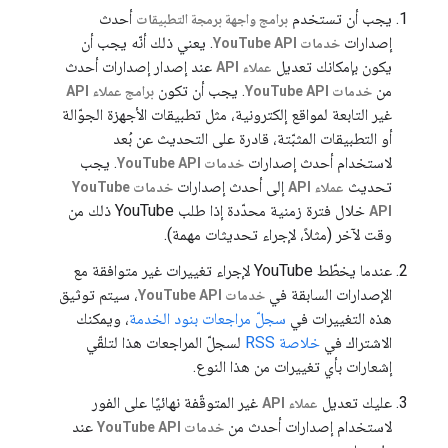
يجب أن تستخدم
أحدث
برامج واجهة برمجة التطبيقات
إصدارات
. يعني ذلك أنّه يجب أن
خدمات YouTube API
يكون بإمكانك تعديل
عند إصدار إصدارات أحدث
عملاء API
من
. يجب أن تكون
خدمات YouTube API
برامج عملاء API
غير التابعة لمواقع إلكترونية، مثل تطبيقات الأجهزة الجوّالة
أو التطبيقات المثبّتة، قادرة على التحديث عن بُعد
لاستخدام أحدث إصدارات
. يجب
خدمات YouTube API
تحديث
إلى أحدث إصدارات
عملاء API
خدمات YouTube
خلال فترة زمنية محدّدة إذا طلب YouTube ذلك من
API
وقت لآخر (مثلاً، لإجراء تحديثات مهمة).
عندما يخطّط YouTube لإجراء تغييرات غير متوافقة مع
الإصدارات السابقة في
، سيتم توثيق
خدمات YouTube API
هذه التغييرات في
سجلّ مراجعات بنود الخدمة
، ويمكنك
الاشتراك في
خلاصة RSS
لسجلّ المراجعات هذا لتلقّي
إشعارات بأي تغييرات من هذا النوع.
عليك تعديل
غير المتوقّفة نهائيًا على الفور
عملاء API
لاستخدام إصدارات أحدث من
عند
خدمات YouTube API