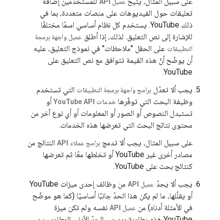
على سبيل المثال، يتيح
للمستخدمين إضافة
عميل API
تعليقات حول الفيديوهات على منصات متعددة، بما في
ذلك YouTube. يستخدم كل نظام أساسي اسمًا مختلفًا
للإشارة إلى نص التعليق. لذلك، إذا أطلق
عميل واجهة برمجة
على الحقل "ملاحظات" في نموذج التعليق، عليه
التطبيقات
أن يوضّح أنّ هذه القيمة تتوافق مع نص التعليق على
YouTube.
يجب ألا تعدّل
التي تستخدم
برامج واجهة برمجة التطبيقات
وظيفة البحث التي توفّرها
أو
خدمات YouTube API
تستبدل النصوص أو الصور أو المعلومات أو أي نوع آخر من
محتوى نتائج البحث التي تعرضها هذه الخدمات.
على سبيل المثال، يجب ألا تدمج
النتائج من
برامج عملاء API
مصادر أخرى غير YouTube أو تخلطها معًا ثم تعرضها
كنتائج بحث على YouTube.
يجب ألا يحدّ
من وظائف إحدى ميزات YouTube
عميل API
أو يقلّلها، ما لم يكن هذا الحدّ جانبًا أساسيًا (كما هو موضّح
في الأمثلة أدناه) من
نفسه ولم تكن ميزة
عميل API
YouTube هذه مطلوبة بموجب الحدّ الأدنى المطلوب من