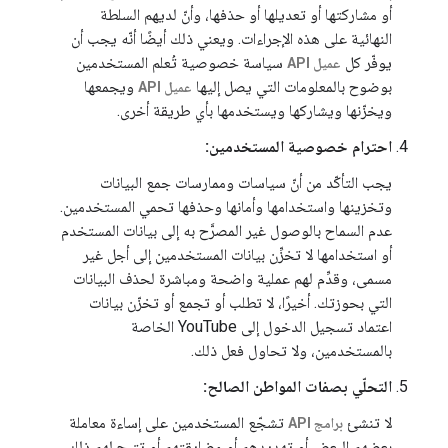
أو مشاركتها أو تعديلها أو حذفها، وأنّ لديهم السلطة
النهائية على هذه الإجراءات. ويعني ذلك أيضًا أنّه يجب أن
يوفّر كل
سياسة خصوصية تُعلم المستخدمين
عميل API
بوضوح بالمعلومات التي يصل إليها
ويجمعها
عميل API
ويخزّنها ويشاركها ويستخدمها بأي طريقة أخرى.
احترام خصوصية المستخدمين:
يجب التأكّد من أنّ سياسات وممارسات جمع البيانات
وتخزينها واستخدامها وأمانها وحذفها تحمي المستخدمين.
عدم السماح بالوصول غير المصرَّح به إلى بيانات المستخدم
أو استخدامها لا تخزِّن بيانات المستخدمين إلى أجل غير
مسمى، وقدِّم لهم عملية واضحة ومباشرة لحذف البيانات
التي بحوزتك. أخيرًا، لا تطلب أو تجمع أو تخزّن بيانات
اعتماد تسجيل الدخول إلى YouTube الخاصة
بالمستخدمين، ولا تحاول فعل ذلك.
التحلّي بصفات المواطن الصالح:
لا تنشئ
تشجّع المستخدمين على إساءة معاملة
برامج API
بعضهم البعض أو تهديدهم أو مضايقتهم أو تتيح لهم ذلك.