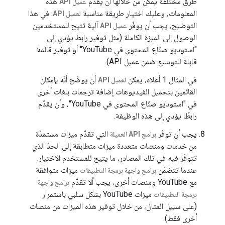
طرق مختلفة يمكن من خلالها أن يقدّم
هذه
عميل API
المعلومات، وعليك اختيار طريقة مناسبة
. في هذا
لعميل API
التوضيح، يجب أن يوفّر
آلية تتيح للمستخدمين
عميل API
الوصول إلى الميزة الكاملة (مثل توفير رابط يؤدي إلى
"استوديو صنّاع المحتوى في YouTube" أو توفير قائمة
قابلة للتوسيع ضمن عميل API).
في المثال 1 أعلاه، يمكن
أن يوضّح أنّه بإمكان
لعميل API
القائمين بتحميل الفيديوهات إضافة ترجمات بلغات أخرى
في "استوديو صنّاع المحتوى في YouTube"، وأن يقدّم
رابطًا يؤدي إلى هذه الوظيفة.
يجب أن توفّر
التي تقدّم ميزات مستمدّة
برامج API العميلة
من خدمات ومنصات متعددة ميزات متطابقة إلى الحدّ الذي
تتوفّر فيه في تلك المصادر، ما يتيح للمستخدم الاختيار.
عندما تتضمّن
ميزات متوافقة
برامج واجهة برمجة التطبيقات
مع YouTube ومنصات أخرى، يجب ألا تقدّم
برامج واجهة
ميزات YouTube بشكل سلبي باستمرار
برمجة التطبيقات
(على سبيل المثال، من خلال توفير هذه الميزات من منصات
أخرى فقط).