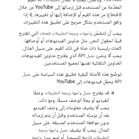
المقدَّمة من المستخدم قبل إرسالها إلى YouTube من خلال
الاقتطاع من هذه القيم أو الإضافة إليها أو تغييرها، إلا إذا
وافق المستخدم بشكل صريح على تطبيق هذه التغييرات.
يجب أن تتضمّن
التي تقترح
واجهات برمجة التطبيقات للعملاء
قيمًا لحقول النص، مثل عناوين الفيديوهات أو أوصافها،
كلمات رئيسية ذات صلة في تلك القيم. على سبيل المثال،
يجب ألا ينشئ
الذي يقترح عناوين الفيديوهات
عميل API
العناوين التلقائية نفسها لجميع المستخدمين.
توضّح هذه الأمثلة كيفية تطبيق هذه السياسة على
عميل
يحمّل فيديوهات إلى YouTube:
API
قد يقترح
وصفًا
عميل واجهة برمجة التطبيقات
للفيديو أو يملأ الوصف مسبقًا. ومع ذلك،
يجب ألا يضيف معلومات إلى وصف الفيديو
بعد أن يرسله المستخدم وقبل أن يتم إرساله
بدون موافقة المستخدم المسبقة. على سبيل
المثال، يجب ألا يضيف
عميل واجهة برمجة
تاريخ التسجيل أو اسم
التطبيقات
عميل واجهة