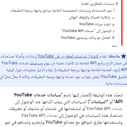
3- سياسات المطوّرين العامة
أ. بنود الاستخدام وسياسات الخصوصية الخاصة ببرامج واجهة برمجة التطبيقات
ب. إمكانية الصيانة والإيقاف النهائي
ج. تنفيذ ميزات YouTube
د. الوصول إلى "خدمات YouTube API"
E. التعامل مع بيانات ومحتوى YouTube
ملاحظة:
يقدّم
الامتثال لسياسات المطوّرين في YouTube
إرشادات وأمثلة لمساعدتك
في ضمان اتّباع برامج API الخاصة بك لأجزاء معيّنة من
بنود
و
سياسات
خدمات YouTube
API (بنود الخدمة الخاصة بواجهة برمجة التطبيقات). يقدّم الدليل معلومات حول كيفية
تطبيق YouTube لبعض جوانب بنود خدمة واجهة برمجة التطبيقات، ولكنّه لا يحلّ محلّ أي
مستندات حالية.
تحدّد هذه الوثيقة (المشار إليها باسم "
سياسات خدمات YouTube
API
" أو "
السياسات
") السياسات التي يجب اتّباعها عند الوصول إلى
أو استخدامها في خدمتك أو منتجك أو تطبيقك.
خدمات YouTube API
تساعدك هذه السياسات في الوصول إلى
خدمات YouTube API
واستخدامها بطرق تتوافق مع مصالح YouTube وتحترم وتساهم في نمو