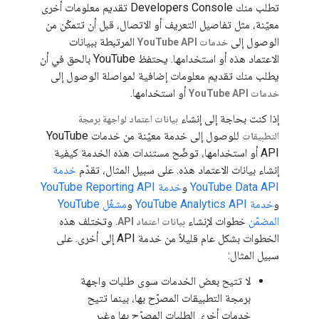
تطلب منك Developers Console تقديم معلومات أخرى
معيّنة، مثل تفاصيل التعريف أو الاتصال، قبل أن تتمكّن من
الوصول إلى
المرتبطة ببيانات
خدمات YouTube API
الاعتماد هذه أو استخدامها. يحتفظ YouTube بالحق في أن
يطلب منك تقديم معلومات إضافية لمواصلة الوصول إلى
أو استخدامها.
خدمات YouTube API
إذا كنت بحاجة إلى إنشاء
بيانات اعتماد لواجهة برمجة
للوصول إلى خدمة معيّنة من خدمات YouTube
التطبيقات
API أو استخدامها، توضّح مستندات هذه الخدمة كيفية
إنشاء بيانات الاعتماد هذه. على سبيل المثال، تقدّم
خدمة
YouTube Data API
و
خدمة YouTube Reporting API
و
خدمة YouTube Analytics API
و
مشغّل YouTube
المضمّن
خطوات لإنشاء
. وتختلف هذه
بيانات اعتماد API
الخطوات بشكل عام قليلاً من خدمة API إلى أخرى. على
سبيل المثال:
لا تتيح بعض الخدمات سوى طلبات واجهة
برمجة التطبيقات المصرّح بها، بينما تتيح
خدمات أخرى الطلبات المصرّح بها وغير