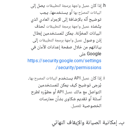
إذا كان
يصل إلى
عميل واجهة برمجة التطبيقات
أو يستخدمها، يجب
البيانات المصرّح بها
توضيح أنّه بالإضافة إلى الإجراء العادي الذي
يتّخذه
لحذف
عميل واجهة برمجة التطبيقات
البيانات المخزّنة، يمكن للمستخدمين إبطال
إذن وصول
إلى
عميل واجهة برمجة التطبيقات
بياناتهم من خلال صفحة إعدادات الأمان في
Google على
https://security.google.com/settings
.
/security/permissions
إذا كان
يستخدم
،
عميل API
البيانات المصرح بها
يُرجى توضيح كيف يمكن للمستخدمين
التواصل مع مالك
أو مطوّره لطرح
عميل API
أسئلة أو تقديم شكاوى بشأن ممارسات
الخصوصية
.
للعميل
ب
.
إمكانية الصيانة والإيقاف النهائي