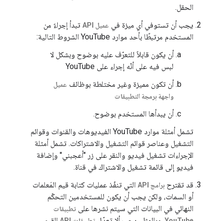
الحقل.
يجب أن تستوفي أي ميزة في
تبدأ إجراءً من
عميل API
المستخدم مرتبطًا بأحد موارد YouTube الشروط التالية:
أن يكون قابلاً للتعرّف عليه بوضوح وبشكل لا
لبس فيه على أنّه إجراء على YouTube
أن تكون مميزة وغير مختلطة بوظائف
عميل
واجهة برمجة التطبيقات
أن يبدأها المستخدم بوضوح.
تشمل أمثلة موارد YouTube الفيديوهات والقنوات وقوائم
التشغيل وعناصر قوائم التشغيل والاشتراكات. تشمل أمثلة
الإجراءات تشغيل فيديو والنقر على زر "أعجبني" وإضافة
فيديو إلى قائمة تشغيل والاشتراك في قناة.
قد تقترح
التي تنفّذ عمليات كتابة قيم المَعلمات
برامج API
أو السمات، ولكن يجب أن يكون للمستخدمين التحكّم
النهائي في البيانات التي سيتم نشرها على
تطبيقات
. وبالمثل، يجب ألا تعدّل
القيم
YouTube
تطبيقات API