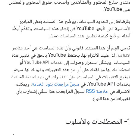
منتدى صنّاع المحتوى والمشاهدين وأصحاب حقوق المحتوى والمعلنين
على YouTube.
بالإضافة إلى تحديد السياسات، يوضّح هذا المستند بعض المبادئ
الأساسية التي اتّبعها YouTube في إنشاء هذه السياسات. وتقدّم أيضًا
أمثلة توضّح كيفية تطبيق هذه السياسات عمليًا.
يُرجى العِلم أنّ هذا المستند قانوني وأنّ هذه السياسات هي أحد عناصر
، لذا عليك الالتزام بها. يحتفظ YouTube بالحق في تغيير هذه
الاتفاقية
السياسات، ويشكّل استمرار وصولك إلى
أو
خدمات YouTube API
استخدامك لها موافقتك على أي من هذه التغييرات وقبولك لها. سيتم
توثيق التغييرات في السياسات، مثل التغييرات في
الخاصة
بنود الخدمة
بخدمات YouTube API، في
سجلّ مراجعات بنود الخدمة
، ويمكنك
الاشتراك في
خلاصة RSS
لسجلّ المراجعات هذا لتلقّي إشعارات بأي
تغييرات من هذا النوع.
1- المصطلحات والأسلوب