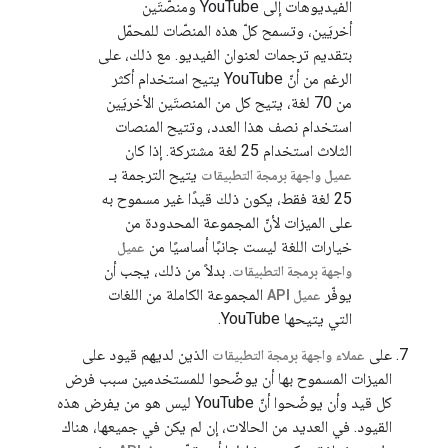
الفيديوهات إلى YouTube ومنصّتَين
أخريَين، وتسمح كلّ هذه المنصّات للمحمّل
بتقديم ترجمات لعنوان الفيديو. مع ذلك، على
الرغم من أنّ YouTube يتيح استخدام أكثر
من 70 لغة، يتيح كل من المنصتَين الأخريَين
استخدام نصف هذا العدد، وتتيح المنصات
الثلاث استخدام 25 لغة مشتركة. إذا كان
يتيح الترجمة بـ
عميل واجهة برمجة التطبيقات
25 لغة فقط، يكون ذلك قيدًا غير مسموح به
على الميزات لأنّ المجموعة المحدودة من
خيارات اللغة ليست جانبًا أساسيًا من
عميل
. بدلاً من ذلك، يجب أن
واجهة برمجة التطبيقات
يوفّر
المجموعة الكاملة من اللغات
عميل API
التي يتيحها YouTube.
على
الذين لديهم قيود على
عملاء واجهة برمجة التطبيقات
الميزات المسموح بها أن يوضّحوا للمستخدمين سبب فرض
كل قيد وأن يوضّحوا أنّ YouTube ليس هو من يفرض هذه
القيود. في العديد من الحالات، إن لم يكن في جميعها، هناك