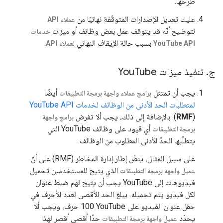
طرحها.
عليك تعديل الإصدارات المتوقّفة نهائيًا من
عملاء API
لتوضيح أنّه قد يتوقف عمل بعض وظائف أو ميزات
خدمات
بسبب حالة الإيقاف النهائي
.
YouTube API
لعملاء API
ج
.
تنفيذ ميزات You
Tube
يجب أن تمتثل
أيضًا
برامج عملاء واجهة برمجة التطبيقات
لمتطلبات الحد الأدنى من الوظائف لخدمات YouTube API
). بالإضافة إلى ذلك، يجب ألا تفرض
RMF
(
برامج واجهة
أي قيود على وظائف YouTube التي
برمجة التطبيقات
يتطلّبها الحدّ الأدنى المطلوب من الوظائف.
على سبيل المثال، ينصّ إطار إدارة المخاطر (RMF) على أنّ
الذي يتيح للمستخدمين تحميل
عميل واجهة برمجة التطبيقات
فيديوهات إلى YouTube يجب أن يتيح لهم ضبط عنوان
لكل فيديو يتم تحميله. يبلغ الحد الأقصى لعدد الأحرف في
حقل عنوان الفيديو على YouTube ‏100 حرف، ويجب ألا
يحدّد
حدًا أقصى أقصر لهذا
عميل واجهة برمجة التطبيقات