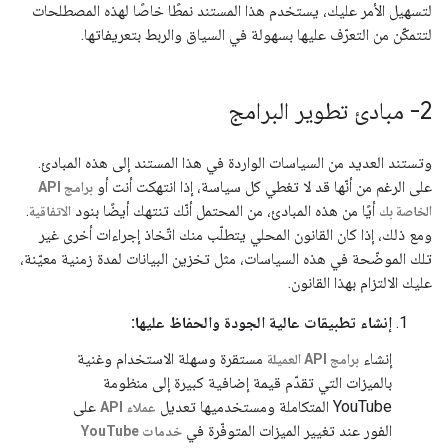
لتسهيل الأمر عليك، يستخدم هذا المستند نمطًا خاصًا لهذه المصطلحات
لتتمكّن من التعرّف عليها بسهولة في السياق والربط بتعريفاتها.
2- مبادئ تطوير البرامج
وتستند العديد من السياسات الواردة في هذا المستند إلى هذه المبادئ.
على الرغم من أنّها قد لا تغطي كل سياسة، إذا انتهكت أنت أو
برامج API
أيًا من هذه المبادئ، من المحتمل أنّك تنتهك أيضًا بنود
.
الخاصة بك
الاتفاقية
ومع ذلك، إذا كان القانون المحلي يتطلّب منك اتّخاذ إجراءات أخرى غير
تلك الموضّحة في هذه السياسات، مثل تخزين البيانات لمدة زمنية معيّنة،
عليك الالتزام بهذا القانون.
إنشاء تطبيقات عالية الجودة والحفاظ عليها:
إنشاء
مستقرة وسهلة الاستخدام وغنية
برامج API العميلة
بالميزات التي تقدّم قيمة إضافية كبيرة إلى منظومة
YouTube المتكاملة ومستخدميها تعديل
على
عملاء API
الفور عند تغيير الميزات المتوفّرة في
خدمات YouTube