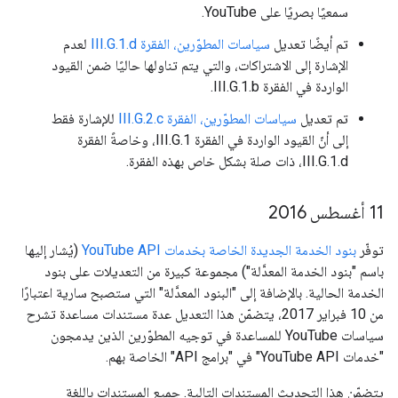
سمعيًا بصريًا على YouTube.
تم أيضًا تعديل
سياسات المطوّرين، الفقرة III.G.1.d
لعدم
الإشارة إلى الاشتراكات، والتي يتم تناولها حاليًا ضمن القيود
الواردة في الفقرة III.G.1.b.
تم تعديل
سياسات المطوّرين، الفقرة III.G.2.c
للإشارة فقط
إلى أنّ القيود الواردة في الفقرة III.G.1، وخاصةً الفقرة
III.G.1.d، ذات صلة بشكل خاص بهذه الفقرة.
‫11 أغسطس 2016
توفّر
بنود الخدمة الجديدة الخاصة بخدمات YouTube API
(يُشار إليها
باسم "بنود الخدمة المعدَّلة") مجموعة كبيرة من التعديلات على بنود
الخدمة الحالية. بالإضافة إلى "البنود المعدَّلة" التي ستصبح سارية اعتبارًا
من 10 فبراير 2017، يتضمّن هذا التعديل عدة مستندات مساعدة تشرح
سياسات YouTube للمساعدة في توجيه المطوّرين الذين يدمجون
"خدمات YouTube API" في "برامج API" الخاصة بهم.
يتضمّن هذا التحديث المستندات التالية. جميع المستندات باللغة