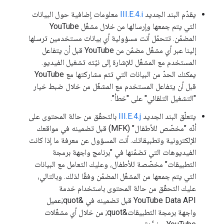
يقدّم البند الجديد
III.E.4.i
معلومات إضافية حول البيانات
التي يتم جمعها وإرسالها من خلال مشغّل YouTube
المضمّن. تتحمّل أنت مسؤولية أي بيانات مستخدمين ترسلها
إلينا عبر أي مشغّل مضمّن من YouTube قبل أن يتفاعل
المستخدم مع المشغّل للإشارة إلى نيّته تشغيل الفيديو.
يمكنك الحدّ من البيانات التي تتم مشاركتها مع YouTube
قبل أن يتفاعل المستخدم مع المشغّل من خلال ضبط خيار
"التشغيل التلقائي" على "خطأ".
يتعلّق البند الجديد
III.E.4.j
بالتحقّق من حالة المحتوى على
أنّه "مخصّص للأطفال" (MFK) قبل تضمينه في مواقعك
الإلكترونية وتطبيقاتك. أنت المسؤول عن معرفة ما إذا كانت
الفيديوهات التي تضمّنها في "برنامج واجهة برمجة
التطبيقات" مخصّصة للأطفال، وعليك التعامل مع البيانات
التي يتم جمعها من المشغّل المضمّن وفقًا لذلك. وبالتالي،
عليك التحقّق من حالة المحتوى باستخدام خدمة
YouTube Data API قبل تضمينه في &quot;عميل
واجهة برمجة التطبيقات&quot; من خلال أي مشغّلات