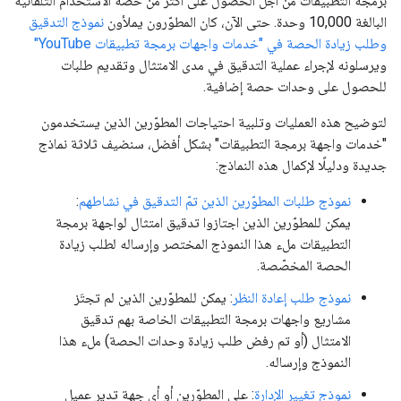
برمجة التطبيقات من أجل الحصول على أكثر من حصة الاستخدام التلقائية
البالغة 10,000 وحدة. حتى الآن، كان المطوّرون يملأون
نموذج التدقيق
وطلب زيادة الحصة في "خدمات واجهات برمجة تطبيقات YouTube"
ويرسلونه لإجراء عملية التدقيق في مدى الامتثال وتقديم طلبات
للحصول على وحدات حصة إضافية.
لتوضيح هذه العمليات وتلبية احتياجات المطوّرين الذين يستخدمون
"خدمات واجهة برمجة التطبيقات" بشكل أفضل، سنضيف ثلاثة نماذج
جديدة ودليلًا لإكمال هذه النماذج:
نموذج طلبات المطوّرين الذين تمّ التدقيق في نشاطهم
:
يمكن للمطوّرين الذين اجتازوا تدقيق امتثال لواجهة برمجة
التطبيقات ملء هذا النموذج المختصر وإرساله لطلب زيادة
الحصة المخصّصة.
نموذج طلب إعادة النظر
: يمكن للمطوّرين الذين لم تجتَز
مشاريع واجهات برمجة التطبيقات الخاصة بهم تدقيق
الامتثال (أو تم رفض طلب زيادة وحدات الحصة) ملء هذا
النموذج وإرساله.
نموذج تغيير الإدارة
: على المطوّرين أو أي جهة تدير عميل