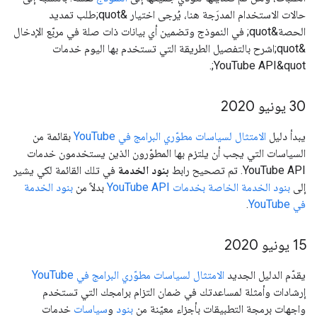
حالات الاستخدام المدرَجة هنا، يُرجى اختيار &quot;طلب تمديد
الحصة&quot; في النموذج وتضمين أي بيانات ذات صلة في مربّع الإدخال
&quot;اشرح بالتفصيل الطريقة التي تستخدم بها اليوم خدمات
YouTube API&quot;.
‫30 يونيو 2020
يبدأ دليل
الامتثال لسياسات مطوّري البرامج في YouTube
بقائمة من
السياسات التي يجب أن يلتزم بها المطوّرون الذين يستخدمون خدمات
YouTube API. تم تصحيح رابط
بنود الخدمة
في تلك القائمة لكي يشير
إلى
بنود الخدمة الخاصة بخدمات YouTube API
بدلاً من
بنود الخدمة
في YouTube
.
‫15 يونيو 2020
يقدّم الدليل الجديد
الامتثال لسياسات مطوّري البرامج في YouTube
إرشادات وأمثلة لمساعدتك في ضمان التزام برامجك التي تستخدم
واجهات برمجة التطبيقات بأجزاء معيّنة من
بنود
و
سياسات
خدمات