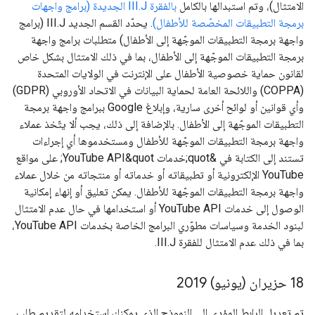
الامتثال)، وتم استبدالها بالكامل
بالفقرة III.J الجديدة (برامج واجهات
برمجة التطبيقات المخصّصة للأطفال)
. يحدّد القسم الجديد III.J (برامج
واجهة برمجة التطبيقات الموجّهة إلى الأطفال) متطلبات برامج واجهة
برمجة التطبيقات الموجّهة إلى الأطفال، بما في ذلك الامتثال بشكل خاص
لقانون حماية خصوصية الأطفال على الإنترنت في الولايات المتحدة
(COPPA) واللائحة العامة لحماية البيانات في الاتحاد الأوروبي (GDPR)
وأي قوانين أو لوائح أخرى سارية، وإبلاغ Google ببرامج واجهة برمجة
التطبيقات الموجّهة إلى الأطفال. بالإضافة إلى ذلك، يجب ألا يتّخذ عملاء
واجهة برمجة التطبيقات الموجّهة للأطفال ومستخدموها أي إجراءات
تستند إلى الكتابة في &quot;خدمات YouTube API&quot; على مواقع
YouTube الإلكترونية أو تطبيقاته أو خدماته أو منتجاته من خلال عملاء
واجهة برمجة التطبيقات الموجّهة للأطفال. يمكن تعليق أو إنهاء إمكانية
الوصول إلى خدمات YouTube API أو استخدامها في حال عدم الامتثال
لبنود الخدمة وسياسات مطوّري البرامج الخاصة بخدمات YouTube API،
بما في ذلك عدم الامتثال للفقرة III.J.
‫18 حزيران (يونيو) 2019
تم تعديل الرابط المؤدي إلى النموذج الذي يمكنك استخدامه لتقديم طلب