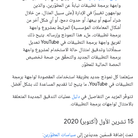
واجهة برمجة تطبيقات نيابةً عن المطوّرين، والذين
يواجهون تغييرًا في الإدارة (على سبيل المثال، من خلال
شراء أسهم أو بيعها، أو حدوث دمج، أو أي شكل آخر من
أشكال المعاملات المؤسسية) المرتبط بمشروع واجهة
برمجة تطبيقات، ملء هذا النموذج وإرساله. يتيح ذلك
لفريق واجهة برمجة التطبيقات في YouTube تعديل
سجلّاتنا وتدقيق امتثال حالة الاستخدام لمشروع واجهة
برمجة التطبيقات الجديد والتحقّق من صحة تخصيص
الحصة الحالية للمطوّر.
سيُعلمنا كل نموذج جديد بطريقة استخدامك المقصودة لواجهة برمجة
التطبيقات في YouTube، ما يتيح لنا تقديم المساعدة لك بشكل أفضل.
تتوفّر المزيد من التفاصيل في
دليل
عمليات التدقيق الجديدة المتعلقة
بالامتثال لواجهات برمجة التطبيقات.
‫15 تشرين الأول (أكتوبر) 2020
تمت إضافة قسمَين جديدَين إلى
سياسات المطوّرين
: