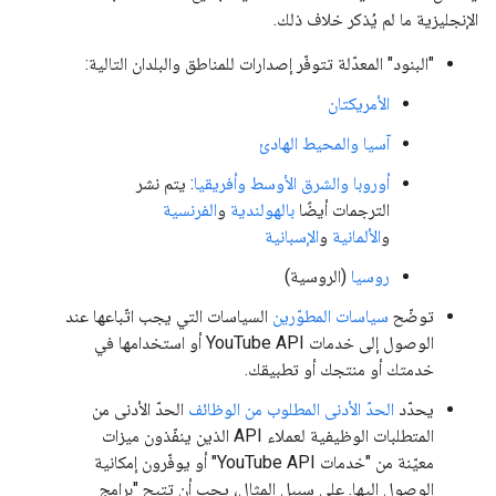
الإنجليزية ما لم يُذكر خلاف ذلك.
"البنود" المعدّلة تتوفّر إصدارات للمناطق والبلدان التالية:
الأمريكتان
آسيا والمحيط الهادئ
أوروبا والشرق الأوسط وأفريقيا
: يتم نشر
الترجمات أيضًا
بالهولندية
و
الفرنسية
و
الألمانية
و
الإسبانية
روسيا
(الروسية)
توضّح
سياسات المطوّرين
السياسات التي يجب اتّباعها عند
الوصول إلى خدمات YouTube API أو استخدامها في
خدمتك أو منتجك أو تطبيقك.
يحدّد
الحدّ الأدنى المطلوب من الوظائف
الحدّ الأدنى من
المتطلبات الوظيفية لعملاء API الذين ينفّذون ميزات
معيّنة من "خدمات YouTube API" أو يوفّرون إمكانية
الوصول إليها. على سبيل المثال، يجب أن تتيح "برامج