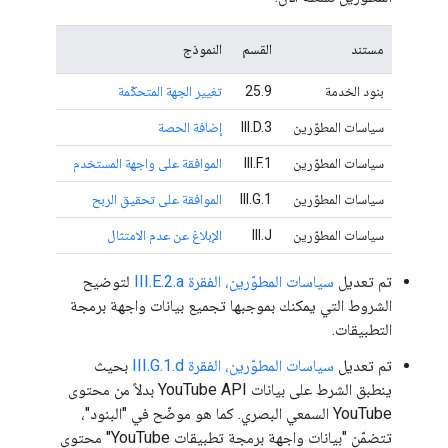
مستند
القسم
النموذج
بنود الخدمة
25.9
تغيير الجهة المتحكّمة
سياسات المطوّرين
III.D.3
إضافة الحصة
سياسات المطوّرين
III.F.1
الموافقة على واجهة المستخدم
سياسات المطوّرين
III.G.1
الموافقة على تحقيق الربح
سياسات المطوّرين
III.J
الإبلاغ عن عدم الامتثال
تم تعديل
سياسات المطوّرين، الفقرة III.E.2.a
لتوضيح
الشروط التي يمكنك بموجبها تجميع بيانات واجهة برمجة
التطبيقات.
تم تعديل
سياسات المطوّرين، الفقرة III.G.1.d
بحيث
ينطبق الشرط على بيانات YouTube API بدلاً من محتوى
YouTube السمعي البصري. كما هو موضّح في "البنود"،
تتضمّن "بيانات واجهة برمجة تطبيقات YouTube" محتوى