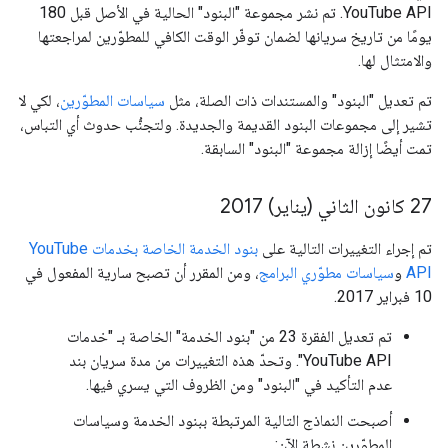
YouTube API. تم نشر مجموعة "البنود" الحالية في الأصل قبل 180
يومًا من تاريخ سريانها لضمان توفّر الوقت الكافي للمطوّرين لمراجعتها
والامتثال لها.
تم تعديل "البنود" والمستندات ذات الصلة، مثل
سياسات المطوّرين
، لكي لا
تشير إلى مجموعات البنود القديمة والجديدة. ولتجنُّب حدوث أي التباس،
تمت أيضًا إزالة مجموعة "البنود" السابقة.
‫27 كانون الثاني (يناير) 2017
تم إجراء التغييرات التالية على
بنود الخدمة الخاصة بخدمات YouTube
API
و
سياسات مطوّري البرامج
، ومن المقرر أن تصبح سارية المفعول في
10 فبراير 2017.
تم تعديل الفقرة 23 من "بنود الخدمة" الخاصة بـ "خدمات
YouTube API". وتحدّ هذه التغييرات من مدة سريان بند
عدم التأكيد في "البنود" ومن الظروف التي يسري فيها.
أصبحت النماذج التالية المرتبطة ببنود الخدمة وسياسات
المطوّرين نشطة الآن: