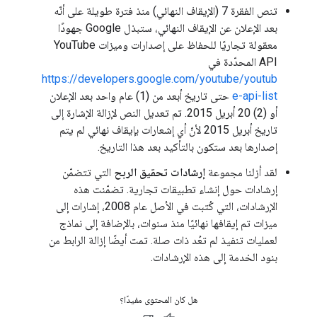
تنص الفقرة 7 (الإيقاف النهائي) منذ فترة طويلة على أنّه
بعد الإعلان عن الإيقاف النهائي، ستبذل Google جهودًا
معقولة تجاريًا للحفاظ على إصدارات وميزات YouTube
API المحدّدة في
https://developers.google.com/youtube/youtub
e-api-list
حتى تاريخ أبعد من (1) عام واحد بعد الإعلان
أو (2) 20 أبريل 2015. تم تعديل النص لإزالة الإشارة إلى
تاريخ أبريل 2015 لأنّ أي إشعارات بإيقاف نهائي لم يتم
إصدارها بعد ستكون بالتأكيد بعد هذا التاريخ.
لقد أزلنا مجموعة
إرشادات تحقيق الربح
التي تتضمّن
إرشادات حول إنشاء تطبيقات تجارية. تضمّنت هذه
الإرشادات، التي كُتبت في الأصل عام 2008، إشارات إلى
ميزات تم إيقافها نهائيًا منذ سنوات، بالإضافة إلى نماذج
لعمليات تنفيذ لم تعُد ذات صلة. تمت أيضًا إزالة الرابط من
بنود الخدمة إلى هذه الإرشادات.
هل كان المحتوى مفيدًا؟