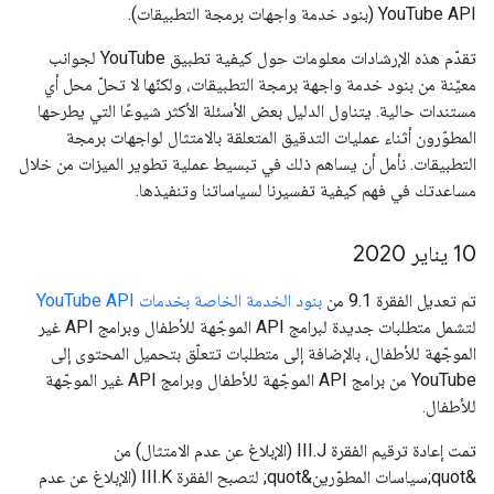
YouTube API (بنود خدمة واجهات برمجة التطبيقات).
تقدّم هذه الإرشادات معلومات حول كيفية تطبيق YouTube لجوانب
معيّنة من بنود خدمة واجهة برمجة التطبيقات، ولكنّها لا تحلّ محل أي
مستندات حالية. يتناول الدليل بعض الأسئلة الأكثر شيوعًا التي يطرحها
المطوّرون أثناء عمليات التدقيق المتعلقة بالامتثال لواجهات برمجة
التطبيقات. نأمل أن يساهم ذلك في تبسيط عملية تطوير الميزات من خلال
مساعدتك في فهم كيفية تفسيرنا لسياساتنا وتنفيذها.
‫10 يناير 2020
تم تعديل الفقرة 9.1 من
بنود الخدمة الخاصة بخدمات YouTube API
لتشمل متطلبات جديدة لبرامج API الموجّهة للأطفال وبرامج API غير
الموجّهة للأطفال، بالإضافة إلى متطلبات تتعلّق بتحميل المحتوى إلى
YouTube من برامج API الموجّهة للأطفال وبرامج API غير الموجّهة
للأطفال.
تمت إعادة ترقيم الفقرة III.J (الإبلاغ عن عدم الامتثال) من
&quot;سياسات المطوّرين&quot; لتصبح الفقرة III.K (الإبلاغ عن عدم