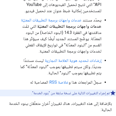
API" التي تتيح تحميل الفيديوهات إلى YouTube
للمستخدمين إمكانية ضبط عنوان عند تحميل فيديو.
يحدّد مستند
خدمات واجهات برمجة التطبيقات المعنيّة
خدمات واجهات برمجة التطبيقات المعنيّة
التي تمّت
مناقشتها في الفقرة 14.3 (البنود الخاصة) من البنود
المعدّلة. يوضّح المستند الجديد أيضًا كيف سيؤثّر هذا
القسم من "البنود المعدّلة" في تواريخ الإيقاف الفعلي
لخدمات واجهات برمجة التطبيقات المعنية.
إرشادات تحديد هوية العلامة التجارية
ليست مستندًا
جديدًا، ولكن سيتم تطبيقها بموجب "البنود المعدَّلة" كما
يتم تطبيقها بموجب "البنود" الحالية.
سجلّ المراجعات هذا و
خلاصة RSS
المصاحبة له
تم إجراء التغييرات التالية على نسخة سابقة من "بنود الخدمة".
بالإضافة إلى هذه التغييرات، هناك تغييران آخران متعلّقان ببنود الخدمة
الحالية: