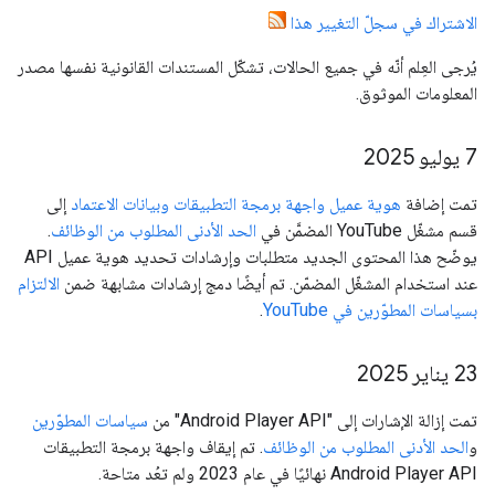
الاشتراك في سجلّ التغيير هذا
يُرجى العِلم أنّه في جميع الحالات، تشكّل المستندات القانونية نفسها مصدر
المعلومات الموثوق.
‫7 يوليو 2025
تمت إضافة
هوية عميل واجهة برمجة التطبيقات وبيانات الاعتماد
إلى
قسم مشغّل YouTube المضمَّن في
الحد الأدنى المطلوب من الوظائف
.
يوضّح هذا المحتوى الجديد متطلبات وإرشادات تحديد هوية عميل API
عند استخدام المشغّل المضمّن. تم أيضًا دمج إرشادات مشابهة ضمن
الالتزام
بسياسات المطوّرين في YouTube
.
‫23 يناير 2025
تمت إزالة الإشارات إلى "Android Player API" من
سياسات المطوّرين
و
الحد الأدنى المطلوب من الوظائف
. تم إيقاف واجهة برمجة التطبيقات
Android Player API نهائيًا في عام 2023 ولم تعُد متاحة.