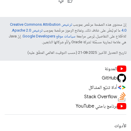
إنّ محتوى هذه الصفحة مرخّص بموجب
ترخيص Creative Commons Attribution
4.0‏
ما لم يُنصّ على خلاف ذلك، ونماذج الرموز مرخّصة بموجب
ترخيص Apache 2.0‏
.
للاطّلاع على التفاصيل، يُرجى مراجعة
سياسات موقع Google Developers‏
. إنّ Java
هي علامة تجارية مسجَّلة لشركة Oracle و/أو شركائها التابعين.
تاريخ التعديل الأخير: 2025-08-21 (حسب التوقيت العالمي المتفَّق عليه)
المدونة
GitHub
أداة تتبّع المشاكل
Stack Overflow
برنامج باحثي YouTube
الأدوات