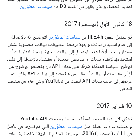
تمديد الحصة، والذي يظهر في القسم D.3 من
سياسات المطوّرين
.
18 كانون الأول (ديسمبر)،2017
تم تعديل الفقرة III.E.4.h من
سياسات المطوّرين
لتوضيح أنّه بالإضافة
إلى عدم استبدال بيانات واجهة برمجة التطبيقات ببيانات محسوبة بشكل
مستقل، يجب أيضًا عدم الوصول إلى بيانات واجهة برمجة التطبيقات أو
استخدامها لإنشاء بيانات أو مقاييس جديدة أو مشتقة. بالإضافة إلى ذلك،
توضّح السياسة المعدَّلة شرطًا على عملاء API بأن يفصحوا بوضوح عن
أنّ أي معلومات أو بيانات أو مقاييس لا تستند إلى بيانات API ولكن يتم
عرضها إلى جانب بيانات API ليست من YouTube وهي جزء من منتجك
الخاص.
‫10 فبراير 2017
تشكّل الآن بنود الخدمة المعدَّلة الخاصة بخدمات YouTube API
والمستندات ذات الصلة، مثل
سياسات المطوّرين
التي تم نشرها في الأصل
في 11 آب (أغسطس) 2016، مجموعة الأحكام السارية الخاصة بخدمات