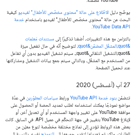
YouTube مضمَّنة.
يوضّح دليل
الاطّلاع على حالة "محتوى مخصّص للأطفال" لفيديو
كيفية
البحث عن حالة "محتوى مخصّص للأطفال" لفيديو باستخدام
خدمة
.
YouTube Data API
بالتزامن مع هذه التغييرات، أضفنا تذكيرًا إلى
مستندات مَعلمات
&quot;المشغّل المضمّن&quot;
لتوضيح أنّه في حال تفعيل ميزة
&quot;التشغيل التلقائي&quot;، سيتم تشغيل الفيديو بدون أي تفاعل
من المستخدم مع المشغّل، وبالتالي سيتم جمع بيانات التشغيل ومشاركتها
عند تحميل الصفحة.
27 آب (أغسطس) 2020
تتضمّن
بنود خدمة YouTube API
ورابط
سياسات المطوّرين
في عدّة
مواضع نموذجًا يمكنك استخدامه لطلب تمديد الحصة أو الحصول على
موافقة YouTube على تغيير واجهة المستخدم أو أي تعديل آخر، أو
لإبلاغ YouTube بتغيير في جهة التحكّم في عميل API. في السابق، كانت
بعض هذه الروابط تؤدي إلى نماذج مختلفة مخصّصة لنوع معيّن من
الطلبات، ولكن تم تعديلها لتؤدي جميعها إلى
النموذج
نفسه. بالنسبة إلى