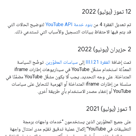
12 تموز (يوليو) 2022
تم تعديل الفقرة 4 من
بنود خدمة YouTube API
لتوضيح الحالات التي
قد يتم فيها الاحتفاظ ببيانات التسجيل والأسباب التي تستدعي ذلك.
2 حزيران (يونيو) 2022
تمت إضافة
الفقرة III.I.21
إلى
سياسات المطوّرين
. توضّح السياسة
المعدَّلة استخدام مشغّل YouTube في سيناريوهات إطارات iframe
المتداخلة. على وجه التحديد، يجب ألا يكون مشغّل YouTube مضمّنًا في
سلسلة من إطارات iframe المتداخلة أو الهرمية للتحايل على سياسات
YouTube أو إخفاء مصدر الاستخدام بأي طريقة أخرى.
1 تموز (يوليو) 2021
على جميع المطوّرين الذين يستخدمون "خدمات واجهات برمجة
التطبيقات في YouTube" إكمال عملية تدقيق تقيّم مدى امتثال واجهة