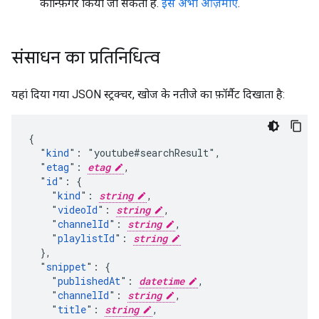
कॉन्फ़िगर किया जा सकता है.
इसे अभी आज़माएं
.
संसाधन का प्रतिनिधित्व
यहां दिया गया JSON स्ट्रक्चर, खोज के नतीजे का फ़ॉर्मैट दिखाता है:
{

  "
kind
": "youtube#searchResult",

  "
etag
": 
etag
,

  "
id
": {

    "
kind
": 
string
,

    "
videoId
": 
string
,

    "
channelId
": 
string
,

    "
playlistId
": 
string
  },

  "
snippet
": {

    "
publishedAt
": 
datetime
,

    "
channelId
": 
string
,

    "
title
": 
string
,
