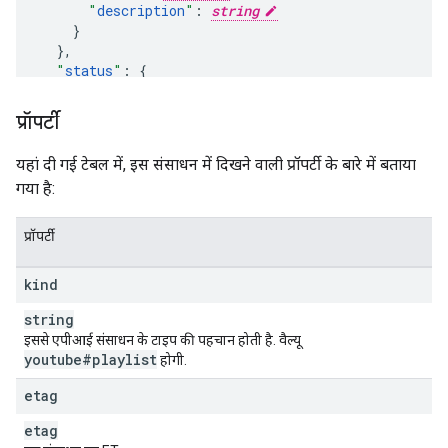
"
description
"
:
string
}
,
"
status
"
:
"
privacyStatus
"
:
string
,
"
podcastStatus
"
:
enum
प्रॉपर्टी
}
,
"
contentDetails
"
:
यहां दी गई टेबल में, इस संसाधन में दिखने वाली प्रॉपर्टी के बारे में बताया
"
itemCount
"
:
unsigned integer
गया है:
}
,
"
player
"
:
"
embedHtml
"
:
string
प्रॉपर्टी
}
,
"
localizations
"
:
kind
(key)
:
"
title
"
:
string
,
string
"
description
"
:
string
इससे एपीआई संसाधन के टाइप की पहचान होती है. वैल्यू
youtube#playlist
होगी.
}

}
etag
etag