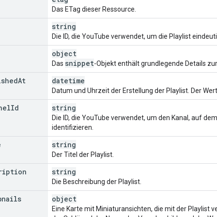
ription
"
:
string
Das ETag dieser Ressource.
string
Die ID, die YouTube verwendet, um die Playlist eindeuti
object
snippet
Das
-Objekt enthält grundlegende Details zur 
ished
At
datetime
Datum und Uhrzeit der Erstellung der Playlist. Der Wer
nel
Id
string
Die ID, die YouTube verwendet, um den Kanal, auf dem d
identifizieren.
e
string
Der Titel der Playlist.
ription
string
Die Beschreibung der Playlist.
bnails
object
Eine Karte mit Miniaturansichten, die mit der Playlist v