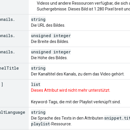
Videos und andere Ressourcen verfügbar, die sich a
Suchergebnisse. Dieses Bild ist 1.280 Pixel breit un
bnails
.
string
Die URL des Bildes.
bnails
.
unsigned integer
Die Breite des Bildes.
bnails
.
unsigned integer
Die Höhe des Bildes.
nel
Title
string
Der Kanaltitel des Kanals, zu dem das Video gehört.
[]
list
Dieses Attribut wird nicht mehr unterstützt.
Keyword-Tags, die mit der Playlist verknüpft sind.
ult
Language
string
snippet
.
ti
Die Sprache des Texts in den Attributen
playlist
-Ressource.