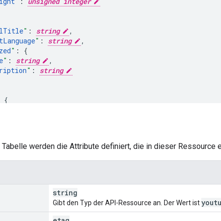
ight
"
:
unsigned integer
lTitle
"
:
string
,
tLanguage
"
:
string
,
zed
"
:
e
"
:
string
,
ription
"
:
string
yStatus
"
:
string
,
tStatus
"
:
enum
etails
"
:
 Tabelle werden die Attribute definiert, die in dieser Ressource e
unt
"
:
unsigned integer
tml
"
:
string
string
tions
"
:
yout
Gibt den Typ der API-Ressource an. Der Wert ist
:
e
"
:
string
,
etag