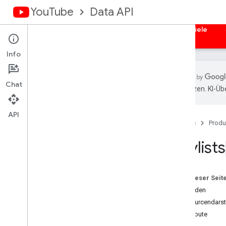
YouTube
Data API
Startseite
Leitfäden
Referenzen
Beispiele
Info
Chat
übersetzen. KI-Üb
Übersicht
Aktivitäten
API
Startseite
Produ
Untertitel
Kanalbanner
Playlists
Kanäle
Kanalabschnitte
Kommentare
Auf dieser Seit
Kommentarthreads
Methoden
i18n
Sprachen
Ressourcendarst
i18n-Regionen
Attribute
Mitglieder