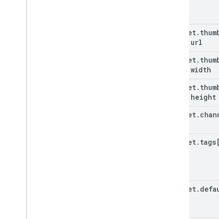
snippet
.
thum
(key)
.
url
snippet
.
thum
(key)
.
width
snippet
.
thum
(key)
.
height
snippet
.
chan
snippet
.
tags
snippet
.
defa