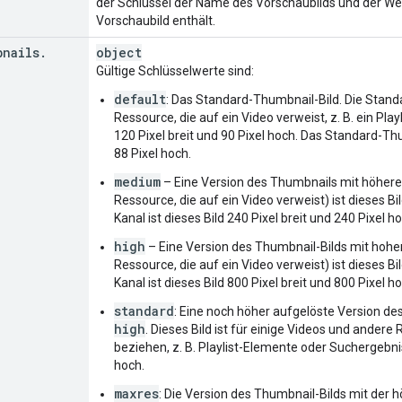
der Schlüssel der Name des Vorschaubilds und der We
Vorschaubild enthält.
bnails
.
object
Gültige Schlüsselwerte sind:
default
: Das Standard-Thumbnail-Bild. Die Standa
Ressource, die auf ein Video verweist, z. B. ein Pla
120 Pixel breit und 90 Pixel hoch. Das Standard-Thu
88 Pixel hoch.
medium
– Eine Version des Thumbnails mit höherer
Ressource, die auf ein Video verweist) ist dieses Bil
Kanal ist dieses Bild 240 Pixel breit und 240 Pixel h
high
– Eine Version des Thumbnail-Bilds mit hoher
Ressource, die auf ein Video verweist) ist dieses Bil
Kanal ist dieses Bild 800 Pixel breit und 800 Pixel h
standard
: Eine noch höher aufgelöste Version des
high
. Dieses Bild ist für einige Videos und andere
beziehen, z. B. Playlist-Elemente oder Suchergebniss
hoch.
maxres
: Die Version des Thumbnail-Bilds mit der h