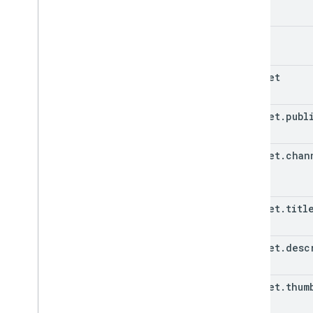
"
desc
id
}

}
snippet
snippet
.
publ
snippet
.
chan
snippet
.
titl
snippet
.
desc
snippet
.
thum