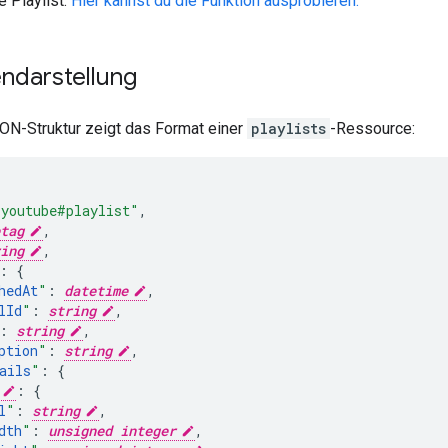
e Playlist.
Hier kannst du die Funktion ausprobieren.
ndarstellung
ON-Struktur zeigt das Format einer
playlists
-Ressource:
"youtube#playlist"
,
tag
,
ing
,
:
hedAt
"
:
datetime
,
lId
"
:
string
,
:
string
,
ption
"
:
string
,
ails
"
:
:
l
"
:
string
,
dth
"
:
unsigned integer
,