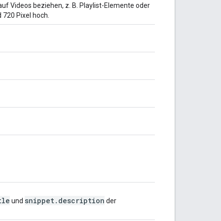
uf Videos beziehen, z. B. Playlist-Elemente oder
d 720 Pixel hoch.
tle
snippet
.
description
und
der