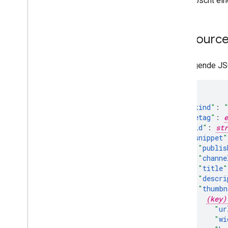
Löscht ein
Ressource
Die folgende JS
"
kind
"
:
"
etag
"
:
e
"
id
"
:
str
"
snippet
"
"
publis
"
channe
"
title
"
"
descri
"
thumbn
(key)
"
ur
"
wi