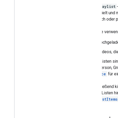
Mitgliedschaftsstufen
Eine
playlist
Playlist
Images
abgespielt und m
Playlist-Elemente
öffentlich oder p
Playlists
Übersicht
YouTube verwende
list
hochgelad
insert
update
Videos, di
delete
Diese Listen si
Suchen
einer Person, Gr
Abos
resource
für e
Thumbnails
Video
Abuse
Report
Reasons
Anschließend k
Videokategorien
diesen Listen h
Videos
playlistItems
Wasserzeichen
Standardabfrageparameter
You
Tube Data API-Fehler