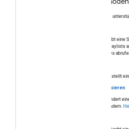
Methoden
Die API unterst
list
Gibt eine 
Playlists 
IDs abrufe
insert
Erstellt ei
Aktualisieren
Ändert ein
ändern.
Hi
Delete