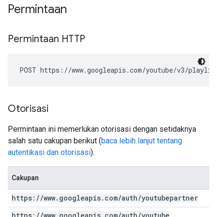
Permintaan
Permintaan HTTP
POST https://www.googleapis.com/youtube/v3/playlis
Otorisasi
Permintaan ini memerlukan otorisasi dengan setidaknya
salah satu cakupan berikut (
baca lebih lanjut tentang
autentikasi dan otorisasi
).
Cakupan
https:
/
/
www
.
googleapis
.
com
/
auth
/
youtubepartner
https:
/
/
www
.
googleapis
.
com
/
auth
/
youtube