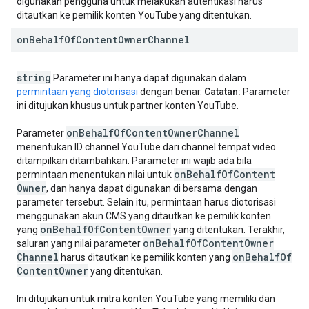
digunakan pengguna untuk melakukan autentikasi harus
ditautkan ke pemilik konten YouTube yang ditentukan.
on
Behalf
Of
Content
Owner
Channel
string
Parameter ini hanya dapat digunakan dalam
permintaan yang diotorisasi
dengan benar.
Catatan:
Parameter
ini ditujukan khusus untuk partner konten YouTube.
on
Behalf
Of
Content
Owner
Channel
Parameter
menentukan ID channel YouTube dari channel tempat video
ditampilkan ditambahkan. Parameter ini wajib ada bila
on
Behalf
Of
Content
permintaan menentukan nilai untuk
Owner
, dan hanya dapat digunakan di bersama dengan
parameter tersebut. Selain itu, permintaan harus diotorisasi
menggunakan akun CMS yang ditautkan ke pemilik konten
on
Behalf
Of
Content
Owner
yang
yang ditentukan. Terakhir,
on
Behalf
Of
Content
Owner
saluran yang nilai parameter
Channel
on
Behalf
Of
harus ditautkan ke pemilik konten yang
Content
Owner
yang ditentukan.
Ini ditujukan untuk mitra konten YouTube yang memiliki dan