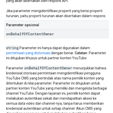
yang akan disertakan oleh respons API.
Jika parameter mengidentifikasi properti yang berisi properti
turunan, yaitu properti turunan akan disertakan dalam respons.
Parameter opsional
on
Behalf
Of
Content
Owner
string
Parameter ini hanya dapat digunakan dalam
permintaan yang diotorisasi
dengan benar.
Catatan:
Parameter
ini ditujukan khusus untuk partner konten YouTube.
on
Behalf
Of
Content
Owner
Parameter
menunjukkan bahwa
kredensial otorisasi permintaan mengidentifikasi pengguna
YouTube CMS yang bertindak atas nama pemilik konten yang
ditentukan di nilai parameter. Parameter ini ditujukan untuk
partner konten YouTube yang memiliki dan mengelola berbagai
channel YouTube. Dengan layanan ini, pemilik konten dapat
melakukan autentikasi sekali dan mendapatkan akses ke
semua data video dan channel-nya, tanpa harus memberikan
kredensial autentikasi untuk setiap channel. Akun CMS yang