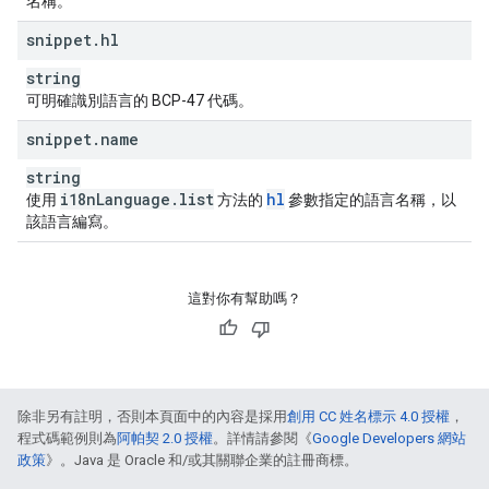
名稱。
snippet
.
hl
string
可明確識別語言的 BCP-47 代碼。
snippet
.
name
string
i18n
Language
.
list
hl
使用
方法的
參數指定的語言名稱，以
該語言編寫。
這對你有幫助嗎？
除非另有註明，否則本頁面中的內容是採用
創用 CC 姓名標示 4.0 授權
，
程式碼範例則為
阿帕契 2.0 授權
。詳情請參閱《
Google Developers 網站
政策
》。Java 是 Oracle 和/或其關聯企業的註冊商標。