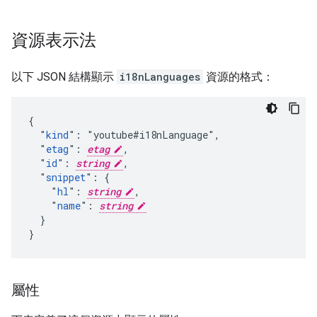
資源表示法
以下 JSON 結構顯示
i18nLanguages
資源的格式：
{

  "
kind
": "youtube#i18nLanguage",

  "
etag
": 
etag
,

  "
id
": 
string
,

  "
snippet
": {

    "
hl
": 
string
,

    "
name
": 
string
  }

}
屬性