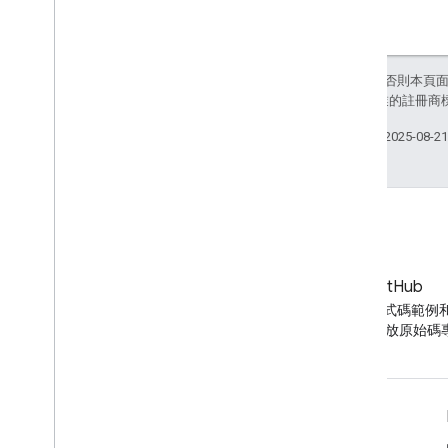
除非另有註明，否則本頁
和/或其關聯企業的註冊商
上次更新時間：2025-08-2
網誌
GitHub
YouTube 網誌的最新消息
尋找 API 程式碼範例
YouTube 開放原始
工具