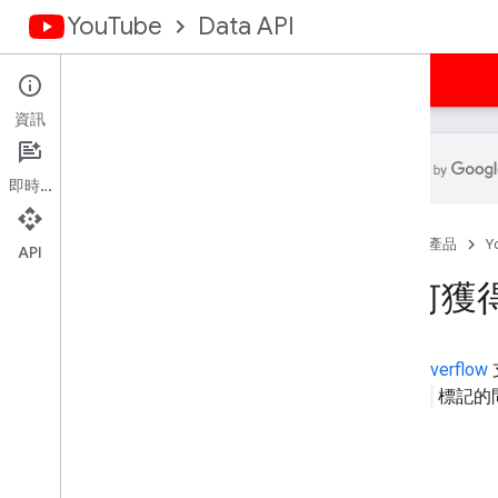
YouTube
Data API
首頁
指南
參考資料
範例
支援
資訊
即時通訊
如何獲得協助
首頁
產品
Y
修訂記錄
API
如何獲
Stack Overflow
v3-api
標記的