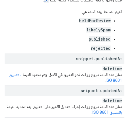
طلب واجهة برمجة التطبيقات يستخدم مَعلمة الفلتر
.
القيم الصالحة لهذه السمة هي:
heldForReview
likelySpam
published
rejected
snippet
.
published
At
datetime
تمثّل هذه السمة تاريخ ووقت نشر التعليق في الأصل. يتم تحديد القيمة
بالتنسيق
.
ISO 8601
snippet
.
updated
At
datetime
تمثّل هذه السمة تاريخ ووقت إجراء التعديل الأخير على التعليق. يتم تحديد القيمة
بالتنسيق ISO 8601
.