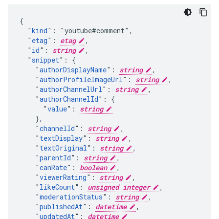
{

  "
kind
": "youtube#comment",

  "
etag
": 
etag
,

  "
id
": 
string
,

  "
snippet
": {

    "
authorDisplayName
": 
string
,

    "
authorProfileImageUrl
": 
string
,

    "
authorChannelUrl
": 
string
,

    "
authorChannelId
": {

      "
value
": 
string
    },

    "
channelId
": 
string
,

    "
textDisplay
": 
string
,

    "
textOriginal
": 
string
,

    "
parentId
": 
string
,

    "
canRate
": 
boolean
,

    "
viewerRating
": 
string
,

    "
likeCount
": 
unsigned integer
,

    "
moderationStatus
": 
string
,

    "
publishedAt
": 
datetime
,

    "
updatedAt
": 
datetime