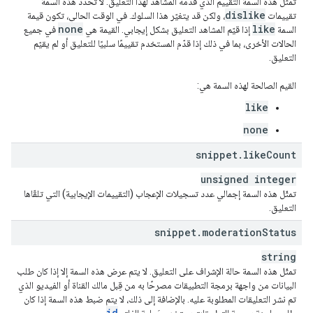
تمثّل هذه السمة التقييم الذي قدّمه المشاهد لهذا التعليق. لا تحدّد هذه السمة
dislike
تقييمات
، ولكن قد يتغيّر هذا السلوك. في الوقت الحالي، تكون قيمة
none
like
السمة
إذا قيّم المشاهد التعليق بشكل إيجابي. القيمة هي
في جميع
الحالات الأخرى، بما في ذلك إذا قدّم المستخدم تقييمًا سلبيًا للتعليق أو لم يقيّم
التعليق.
القيم الصالحة لهذه السمة هي:
like
none
snippet
.
like
Count
unsigned integer
تمثّل هذه السمة إجمالي عدد تسجيلات الإعجاب (التقييمات الإيجابية) التي تلقّاها
التعليق.
snippet
.
moderation
Status
string
تمثّل هذه السمة حالة الإشراف على التعليق. لا يتم عرض هذه السمة إلا إذا كان طلب
البيانات من واجهة برمجة التطبيقات مصرحًا به من قِبل مالك القناة أو الفيديو الذي
تم نشر التعليقات المطلوبة عليه. بالإضافة إلى ذلك، لا يتم ضبط هذه السمة إذا كان
id