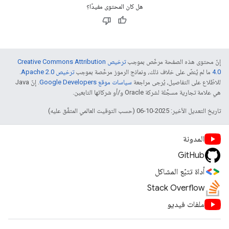
هل كان المحتوى مفيدًا؟
إنّ محتوى هذه الصفحة مرخّص بموجب
ترخيص Creative Commons Attribution
4.0‏
ما لم يُنصّ على خلاف ذلك، ونماذج الرموز مرخّصة بموجب
ترخيص Apache 2.0‏
.
للاطّلاع على التفاصيل، يُرجى مراجعة
سياسات موقع Google Developers‏
. إنّ Java
هي علامة تجارية مسجَّلة لشركة Oracle و/أو شركائها التابعين.
تاريخ التعديل الأخير: 2025-10-06 (حسب التوقيت العالمي المتفَّق عليه)
المدونة
GitHub
أداة تتبّع المشاكل
Stack Overflow
ملفات فيديو