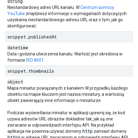
string
}
,
Niestandardowy adres URL kanału. W
Centrum pomocy
"
auditDetails
"
:
YouTube
znajdziesz informacje o wymaganiach dotyczących
"
overallGoodStanding
"
:
boolean
,
uzyskania niestandardowego adresu URL oraz o tym, jak go
"
communityGuidelinesGoodStanding
"
:
boolean
,
skonfigurować.
"
copyrightStrikesGoodStanding
"
:
boolean
,
"
contentIdClaimsGoodStanding
"
:
boolean
snippet
.
published
At
}
,
"
contentOwnerDetails
"
:
datetime
"
contentOwner
"
:
string
,
Data i godzina utworzenia kanału. Wartość jest określona w
"
timeLinked
"
:
datetime
formacie
ISO 8601
.
}
,
snippet
.
thumbnails
"
localizations
"
:
(key)
:
object
"
title
"
:
string
,
Mapa miniatur powiązanych z kanałem W przypadku każdego
"
description
"
:
string
obiektu na mapie kluczem jest nazwa miniatury, a wartością
obiekt zawierający inne informacje o miniaturze.
}

}
Podczas wyświetlania miniatur w aplikacji upewnij się, że kod
używa adresów URL obrazów dokładnie tak, jak są one
zwracane w odpowiedziach interfejsu API. Na przykład
http
aplikacja nie powinna używać domeny
zamiast domeny
https
w adresie URL zwracanym w odpowiedzi interfejsu API.