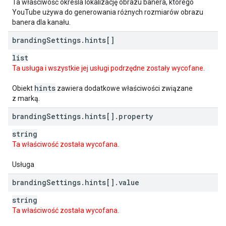
Ta właściwość określa lokalizację obrazu banera, którego
YouTube używa do generowania różnych rozmiarów obrazu
banera dla kanału.
branding
Settings
.
hints[]
list
Ta usługa i wszystkie jej usługi podrzędne zostały wycofane.
hints
Obiekt
zawiera dodatkowe właściwości związane
z marką.
branding
Settings
.
hints[]
.
property
string
Ta właściwość została wycofana.
Usługa
branding
Settings
.
hints[]
.
value
string
Ta właściwość została wycofana.