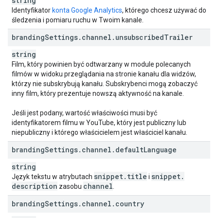
string
Identyfikator
konta Google Analytics
, którego chcesz używać do
śledzenia i pomiaru ruchu w Twoim kanale.
branding
Settings
.
channel
.
unsubscribed
Trailer
string
Film, który powinien być odtwarzany w module polecanych
filmów w widoku przeglądania na stronie kanału dla widzów,
którzy nie subskrybują kanału. Subskrybenci mogą zobaczyć
inny film, który prezentuje nowszą aktywność na kanale.
Jeśli jest podany, wartość właściwości musi być
identyfikatorem filmu w YouTube, który jest publiczny lub
niepubliczny i którego właścicielem jest właściciel kanału.
branding
Settings
.
channel
.
default
Language
string
snippet
.
title
snippet
.
Język tekstu w atrybutach
i
description
channel
zasobu
.
branding
Settings
.
channel
.
country