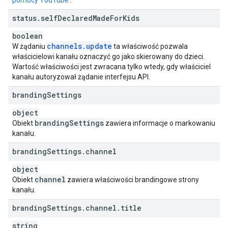
pomocy YouTube
.
status
.
self
Declared
Made
For
Kids
boolean
channels
.
update
W żądaniu
ta właściwość pozwala
właścicielowi kanału oznaczyć go jako skierowany do dzieci.
Wartość właściwości jest zwracana tylko wtedy, gdy właściciel
kanału autoryzował żądanie interfejsu API.
branding
Settings
object
branding
Settings
Obiekt
zawiera informacje o markowaniu
kanału.
branding
Settings
.
channel
object
channel
Obiekt
zawiera właściwości brandingowe strony
kanału.
branding
Settings
.
channel
.
title
string