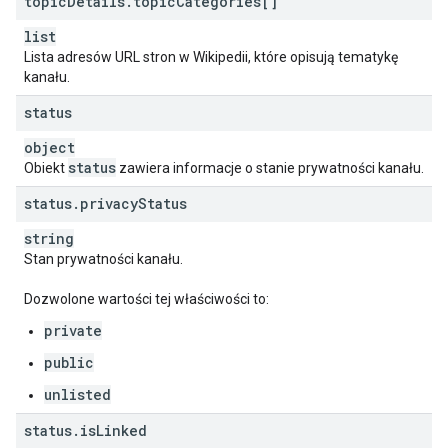
topic
Details
.
topic
Categories[]
list
Lista adresów URL stron w Wikipedii, które opisują tematykę
kanału.
status
object
status
Obiekt
zawiera informacje o stanie prywatności kanału.
status
.
privacy
Status
string
Stan prywatności kanału.
Dozwolone wartości tej właściwości to:
private
public
unlisted
status
.
is
Linked