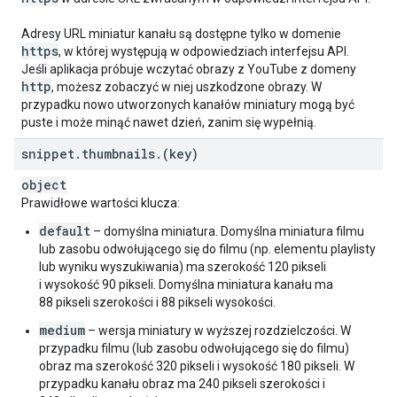
Adresy URL miniatur kanału są dostępne tylko w domenie
https
, w której występują w odpowiedziach interfejsu API.
Jeśli aplikacja próbuje wczytać obrazy z YouTube z domeny
http
, możesz zobaczyć w niej uszkodzone obrazy. W
przypadku nowo utworzonych kanałów miniatury mogą być
puste i może minąć nawet dzień, zanim się wypełnią.
snippet
.
thumbnails
.
(key)
object
Prawidłowe wartości klucza:
default
– domyślna miniatura. Domyślna miniatura filmu
lub zasobu odwołującego się do filmu (np. elementu playlisty
lub wyniku wyszukiwania) ma szerokość 120 pikseli
i wysokość 90 pikseli. Domyślna miniatura kanału ma
88 pikseli szerokości i 88 pikseli wysokości.
medium
– wersja miniatury w wyższej rozdzielczości. W
przypadku filmu (lub zasobu odwołującego się do filmu)
obraz ma szerokość 320 pikseli i wysokość 180 pikseli. W
przypadku kanału obraz ma 240 pikseli szerokości i