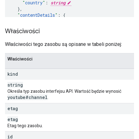
"
country
"
:
string
}
,
"
contentDetails
"
:
"
relatedPlaylists
"
:
"
likes
"
:
string
,
Właściwości
"
favorites
"
:
string
,
"
uploads
"
:
string
Właściwości tego zasobu są opisane w tabeli poniżej:
}
,
"
statistics
"
:
Właściwości
"
viewCount
"
:
unsigned long
,
"
subscriberCount
"
:
unsigned long
,
//
this
v
kind
"
hiddenSubscriberCount
"
:
boolean
,
"
videoCount
"
:
unsigned long
string
}
,
Określa typ zasobu interfejsu API. Wartość będzie wynosić
"
topicDetails
"
:
youtube#channel
.
"
topicIds
"
:
[
string
etag
],
etag
"
topicCategories
"
:
[
Etag tego zasobu.
string
]
id