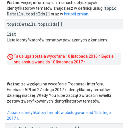
Ważne:
więcej informacji o zmianach dotyczących
topic
identyfikatorów tematów znajdziesz w definicji usługi
Details
.
topic
Ids[]
oraz w
historii zmian
.
topic
Details
.
topic
Ids[]
list
Lista identyfikatorów tematów powiązanych z kanałem.
Ta usługa została wycofana 10 listopada 2016 r. Będzie
ona obsługiwana do 10 listopada 2017 r.
Ważne:
ze względu na wycofanie Freebase i interfejsu
Freebase API od 27 lutego 2017 r. identyfikatory tematów
działają inaczej. Wtedy YouTube zaczął zwracać niewielki
zestaw zweryfikowanych identyfikatorów tematów.
Zobacz identyfikatory tematów obsługiwane od 15 lutego
2017 r.