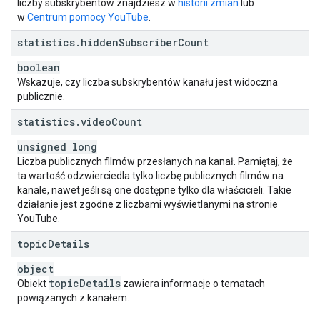
liczby subskrybentów znajdziesz w
historii zmian
lub
w
Centrum pomocy YouTube
.
statistics
.
hidden
Subscriber
Count
boolean
Wskazuje, czy liczba subskrybentów kanału jest widoczna
publicznie.
statistics
.
video
Count
unsigned long
Liczba publicznych filmów przesłanych na kanał. Pamiętaj, że
ta wartość odzwierciedla tylko liczbę publicznych filmów na
kanale, nawet jeśli są one dostępne tylko dla właścicieli. Takie
działanie jest zgodne z liczbami wyświetlanymi na stronie
YouTube.
topic
Details
object
topic
Details
Obiekt
zawiera informacje o tematach
powiązanych z kanałem.