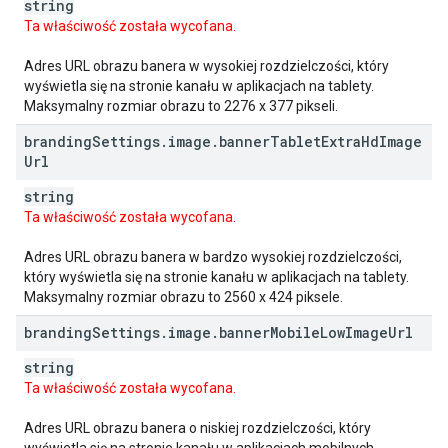
string
Ta właściwość została wycofana.
Adres URL obrazu banera w wysokiej rozdzielczości, który
wyświetla się na stronie kanału w aplikacjach na tablety.
Maksymalny rozmiar obrazu to 2276 x 377 pikseli.
branding
Settings
.
image
.
banner
Tablet
Extra
Hd
Image
Url
string
Ta właściwość została wycofana.
Adres URL obrazu banera w bardzo wysokiej rozdzielczości,
który wyświetla się na stronie kanału w aplikacjach na tablety.
Maksymalny rozmiar obrazu to 2560 x 424 piksele.
branding
Settings
.
image
.
banner
Mobile
Low
Image
Url
string
Ta właściwość została wycofana.
Adres URL obrazu banera o niskiej rozdzielczości, który