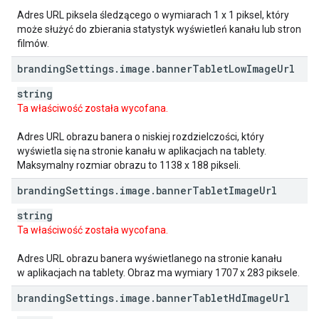
Adres URL piksela śledzącego o wymiarach 1 x 1 piksel, który
może służyć do zbierania statystyk wyświetleń kanału lub stron
filmów.
branding
Settings
.
image
.
banner
Tablet
Low
Image
Url
string
Ta właściwość została wycofana.
Adres URL obrazu banera o niskiej rozdzielczości, który
wyświetla się na stronie kanału w aplikacjach na tablety.
Maksymalny rozmiar obrazu to 1138 x 188 pikseli.
branding
Settings
.
image
.
banner
Tablet
Image
Url
string
Ta właściwość została wycofana.
Adres URL obrazu banera wyświetlanego na stronie kanału
w aplikacjach na tablety. Obraz ma wymiary 1707 x 283 piksele.
branding
Settings
.
image
.
banner
Tablet
Hd
Image
Url