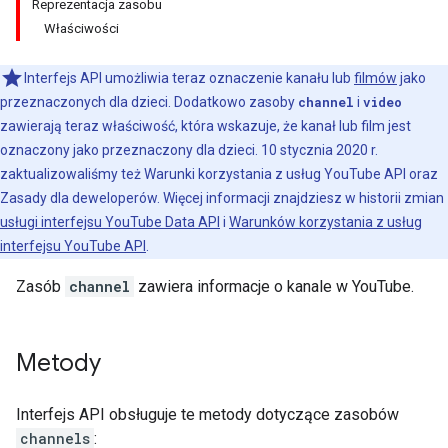
Reprezentacja zasobu
Właściwości
Interfejs API umożliwia teraz oznaczenie kanału lub
filmów
jako
przeznaczonych dla dzieci. Dodatkowo zasoby
channel
i
video
zawierają teraz właściwość, która wskazuje, że kanał lub film jest
oznaczony jako przeznaczony dla dzieci. 10 stycznia 2020 r.
zaktualizowaliśmy też Warunki korzystania z usług YouTube API oraz
Zasady dla deweloperów. Więcej informacji znajdziesz w historii zmian
usługi interfejsu YouTube Data API
i
Warunków korzystania z usług
interfejsu YouTube API
.
Zasób
channel
zawiera informacje o kanale w YouTube.
Metody
Interfejs API obsługuje te metody dotyczące zasobów
channels
: