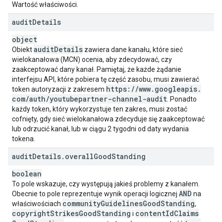
Wartość właściwości.
audit
Details
object
audit
Details
Obiekt
zawiera dane kanału, które sieć
wielokanałowa (MCN) ocenia, aby zdecydować, czy
zaakceptować dany kanał. Pamiętaj, że każde żądanie
interfejsu API, które pobiera tę część zasobu, musi zawierać
https:
/
/
www
.
googleapis
.
token autoryzacji z zakresem
com
/
auth
/
youtubepartner-channel-audit
. Ponadto
każdy token, który wykorzystuje ten zakres, musi zostać
cofnięty, gdy sieć wielokanałowa zdecyduje się zaakceptować
lub odrzucić kanał, lub w ciągu 2 tygodni od daty wydania
tokena.
audit
Details
.
overall
Good
Standing
boolean
To pole wskazuje, czy występują jakieś problemy z kanałem.
AND
Obecnie to pole reprezentuje wynik operacji logicznej
na
community
Guidelines
Good
Standing
właściwościach
,
copyright
Strikes
Good
Standing
content
Id
Claims
i