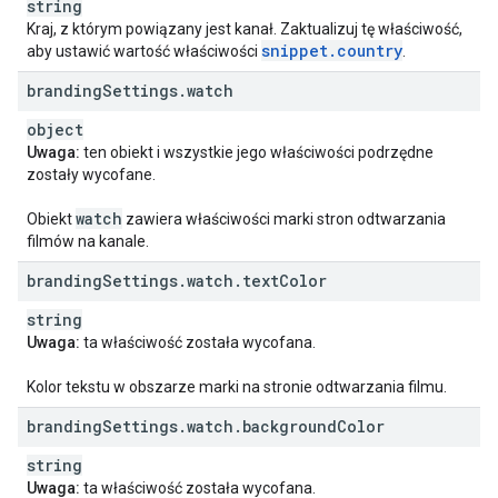
string
Kraj, z którym powiązany jest kanał. Zaktualizuj tę właściwość,
snippet
.
country
aby ustawić wartość właściwości
.
branding
Settings
.
watch
object
Uwaga:
ten obiekt i wszystkie jego właściwości podrzędne
zostały wycofane.
watch
Obiekt
zawiera właściwości marki stron odtwarzania
filmów na kanale.
branding
Settings
.
watch
.
text
Color
string
Uwaga:
ta właściwość została wycofana.
Kolor tekstu w obszarze marki na stronie odtwarzania filmu.
branding
Settings
.
watch
.
background
Color
string
Uwaga:
ta właściwość została wycofana.