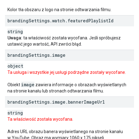
Kolor tła obszaru z logo na stronie odtwarzania filmu.
branding
Settings
.
watch
.
featured
Playlist
Id
string
Uwaga:
ta właściwość została wycofana. Jeśli spróbujesz
ustawić jego wartość, API zwróci błąd.
branding
Settings
.
image
object
Ta usługa i wszystkie jej usługi podrzędne zostały wycofane.
image
Obiekt
zawiera informacje o obrazach wyświetlanych
na stronie kanału lub stronach odtwarzania filmu.
branding
Settings
.
image
.
banner
Image
Url
string
Ta właściwość została wycofana.
Adres URL obrazu banera wyświetlanego na stronie kanału
w YouTube. Obraz ma wymiary 1060 x 175 pikseli.