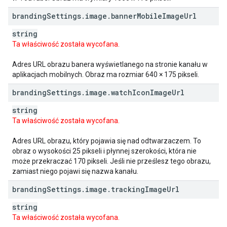
branding
Settings
.
image
.
banner
Mobile
Image
Url
string
Ta właściwość została wycofana.
Adres URL obrazu banera wyświetlanego na stronie kanału w
aplikacjach mobilnych. Obraz ma rozmiar 640 × 175 pikseli.
branding
Settings
.
image
.
watch
Icon
Image
Url
string
Ta właściwość została wycofana.
Adres URL obrazu, który pojawia się nad odtwarzaczem. To
obraz o wysokości 25 pikseli i płynnej szerokości, która nie
może przekraczać 170 pikseli. Jeśli nie prześlesz tego obrazu,
zamiast niego pojawi się nazwa kanału.
branding
Settings
.
image
.
tracking
Image
Url
string
Ta właściwość została wycofana.