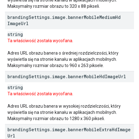
wyświetla się na stronie kanału w aplikacjach mobilnych.
Maksymalny rozmiar obrazu to 320 x 88 pikseli.
branding
Settings
.
image
.
banner
Mobile
Medium
Hd
Image
Url
string
Ta właściwość została wycofana.
Adres URL obrazu banera o średniej rozdzielczości, który
wyświetla się na stronie kanału w aplikacjach mobilnych.
Maksymalny rozmiar obrazu to 960 x 263 piksele.
branding
Settings
.
image
.
banner
Mobile
Hd
Image
Url
string
Ta właściwość została wycofana.
Adres URL obrazu banera w wysokiej rozdzielczości, który
wyświetla się na stronie kanału w aplikacjach mobilnych.
Maksymalny rozmiar obrazu to 1280 x 360 pikseli.
branding
Settings
.
image
.
banner
Mobile
Extra
Hd
Image
Url