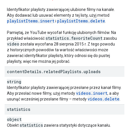
Identyfikator playlisty zawierającej ulubione filmy na kanale.
Aby dodawać lub usuwać elementy z tej listy, użyj metod
playlist
Items
.
insert
playlist
Items
.
delete
i
.
Pamiętaj, że YouTube wycofał funkcję ulubionych filmów. Na
statistics
.
favorite
Count
przykład właściwość
zasobu
video
została wycofana 28 sierpnia 2015 r. Z tego powodu
z historycznych powodów ta wartość właściwości może
zawierać identyfikator playlisty, który odnosi się do pustej
playlisty, więc nie można jej pobrać.
content
Details
.
related
Playlists
.
uploads
string
Identyfikator playlisty zawierającej przesłane przez kanał filmy.
videos
.
insert
Aby przesłać nowe filmy, użyj metody
, a aby
videos
.
delete
usunąć wcześniej przesłane filmy – metody
.
statistics
object
statistics
Obiekt
zawiera statystyki dotyczące kanału.