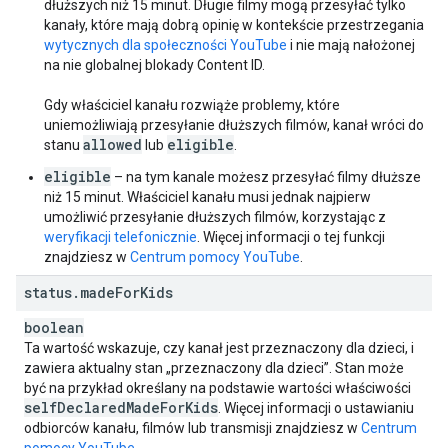
dłuższych niż 15 minut. Długie filmy mogą przesyłać tylko
kanały, które mają dobrą opinię w kontekście przestrzegania
wytycznych dla społeczności YouTube
i nie mają nałożonej
na nie globalnej blokady Content ID.
Gdy właściciel kanału rozwiąże problemy, które
uniemożliwiają przesyłanie dłuższych filmów, kanał wróci do
allowed
eligible
stanu
lub
.
eligible
– na tym kanale możesz przesyłać filmy dłuższe
niż 15 minut. Właściciel kanału musi jednak najpierw
umożliwić przesyłanie dłuższych filmów, korzystając z
weryfikacji telefonicznie
. Więcej informacji o tej funkcji
znajdziesz w
Centrum pomocy YouTube
.
status
.
made
For
Kids
boolean
Ta wartość wskazuje, czy kanał jest przeznaczony dla dzieci, i
zawiera aktualny stan „przeznaczony dla dzieci”. Stan może
być na przykład określany na podstawie wartości właściwości
self
Declared
Made
For
Kids
. Więcej informacji o ustawianiu
odbiorców kanału, filmów lub transmisji znajdziesz w
Centrum