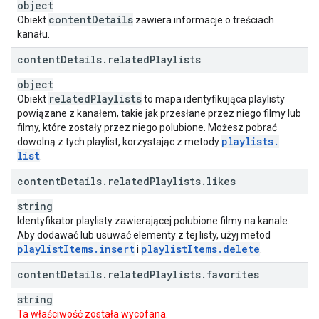
object
content
Details
Obiekt
zawiera informacje o treściach
kanału.
content
Details
.
related
Playlists
object
related
Playlists
Obiekt
to mapa identyfikująca playlisty
powiązane z kanałem, takie jak przesłane przez niego filmy lub
filmy, które zostały przez niego polubione. Możesz pobrać
playlists
.
dowolną z tych playlist, korzystając z metody
list
.
content
Details
.
related
Playlists
.
likes
string
Identyfikator playlisty zawierającej polubione filmy na kanale.
Aby dodawać lub usuwać elementy z tej listy, użyj metod
playlist
Items
.
insert
playlist
Items
.
delete
i
.
content
Details
.
related
Playlists
.
favorites
string
Ta właściwość została wycofana.