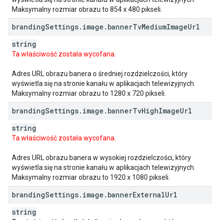
Maksymalny rozmiar obrazu to 854 x 480 pikseli.
branding
Settings
.
image
.
banner
Tv
Medium
Image
Url
string
Ta właściwość została wycofana.
Adres URL obrazu banera o średniej rozdzielczości, który
wyświetla się na stronie kanału w aplikacjach telewizyjnych.
Maksymalny rozmiar obrazu to 1280 x 720 pikseli.
branding
Settings
.
image
.
banner
Tv
High
Image
Url
string
Ta właściwość została wycofana.
Adres URL obrazu banera w wysokiej rozdzielczości, który
wyświetla się na stronie kanału w aplikacjach telewizyjnych.
Maksymalny rozmiar obrazu to 1920 x 1080 pikseli.
branding
Settings
.
image
.
banner
External
Url
string