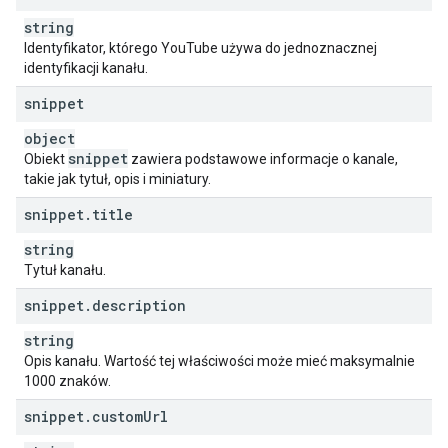
}
,
"
status
"
:
string
"
privacyStatus
"
:
string
,
Identyfikator, którego YouTube używa do jednoznacznej
"
isLinked
"
:
boolean
,
identyfikacji kanału.
"
longUploadsStatus
"
:
string
,
"
madeForKids
"
:
boolean
,
snippet
"
selfDeclaredMadeForKids
"
:
boolean
object
}
,
snippet
Obiekt
"
brandingSettings
zawiera podstawowe informacje o kanale,
"
:
takie jak tytuł, opis i miniatury.
"
channel
"
:
"
title
"
:
string
,
snippet
.
title
"
description
"
:
string
,
"
keywords
"
:
string
,
string
"
trackingAnalyticsAccountId
"
:
string
,
Tytuł kanału.
"
unsubscribedTrailer
"
:
string
,
"
defaultLanguage
"
:
string
,
snippet
.
description
"
country
"
:
string
string
}
,
"
watch
"
:
Opis kanału. Wartość tej właściwości może mieć maksymalnie
"
textColor
"
:
string
,
1000 znaków.
"
backgroundColor
"
:
string
,
snippet
.
custom
Url
"
featuredPlaylistId
"
:
string