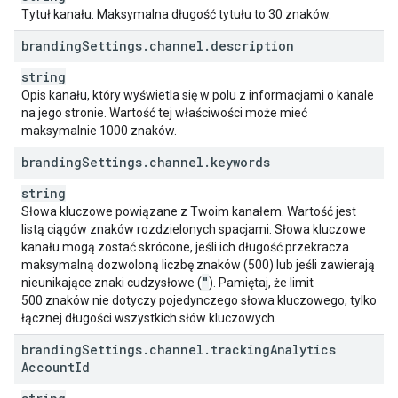
Tytuł kanału. Maksymalna długość tytułu to 30 znaków.
branding
Settings
.
channel
.
description
string
Opis kanału, który wyświetla się w polu z informacjami o kanale
na jego stronie. Wartość tej właściwości może mieć
maksymalnie 1000 znaków.
branding
Settings
.
channel
.
keywords
string
Słowa kluczowe powiązane z Twoim kanałem. Wartość jest
listą ciągów znaków rozdzielonych spacjami. Słowa kluczowe
kanału mogą zostać skrócone, jeśli ich długość przekracza
maksymalną dozwoloną liczbę znaków (500) lub jeśli zawierają
"
nieunikające znaki cudzysłowe (
). Pamiętaj, że limit
500 znaków nie dotyczy pojedynczego słowa kluczowego, tylko
łącznej długości wszystkich słów kluczowych.
branding
Settings
.
channel
.
tracking
Analytics
Account
Id