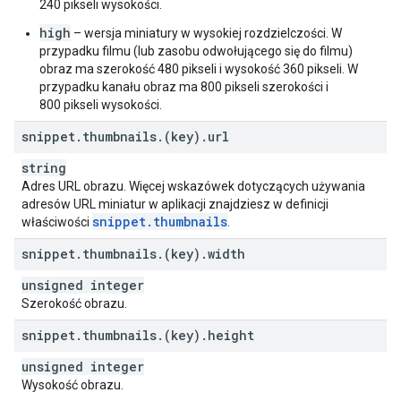
240 pikseli wysokości.
high
– wersja miniatury w wysokiej rozdzielczości. W
przypadku filmu (lub zasobu odwołującego się do filmu)
obraz ma szerokość 480 pikseli i wysokość 360 pikseli. W
przypadku kanału obraz ma 800 pikseli szerokości i
800 pikseli wysokości.
snippet
.
thumbnails
.
(key)
.
url
string
Adres URL obrazu. Więcej wskazówek dotyczących używania
adresów URL miniatur w aplikacji znajdziesz w definicji
snippet
.
thumbnails
właściwości
.
snippet
.
thumbnails
.
(key)
.
width
unsigned integer
Szerokość obrazu.
snippet
.
thumbnails
.
(key)
.
height
unsigned integer
Wysokość obrazu.