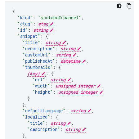
"
kind
"
:
"youtube#channel"
,
"
etag
"
:
etag
,
"
id
"
:
string
,
"
snippet
"
:
"
title
"
:
string
,
"
description
"
:
string
,
"
customUrl
"
:
string
,
"
publishedAt
"
:
datetime
,
"
thumbnails
"
:
(key)
:
"
url
"
:
string
,
"
width
"
:
unsigned integer
,
"
height
"
:
unsigned integer
}
,
"
defaultLanguage
"
:
string
,
"
localized
"
:
"
title
"
:
string
,
"
description
"
:
string
}
,