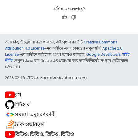
এটি কাজে লেগেছে?
অন্য কিছু উল্লেখ না করা থাকলে, এই পৃষ্ঠার কন্টেন্ট
Creative Commons
Attribution 4.0 License
-এর অধীনে এবং কোডের নমুনাগুলি
Apache 2.0
License
-এর অধীনে লাইসেন্স প্রাপ্ত। আরও জানতে,
Google Developers সাইট
নীতি
দেখুন। Java হল Oracle এবং/অথবা তার অ্যাফিলিয়েট সংস্থার রেজিস্টার্ড
ট্রেডমার্ক।
2026-02-18 UTC-তে শেষবার আপডেট করা হয়েছে।
ব্লগ
গিটহাব
সমস্যা অনুসরণকারী
স্ট্যাক ওভারফ্লো
ভিডিও, ভিডিও, ভিডিও, ভিডিও