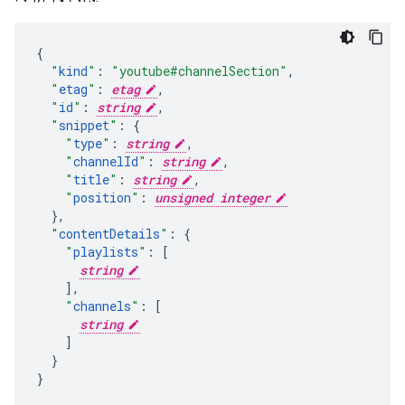
"
kind
"
:
"youtube#channelSection"
,
"
etag
"
:
etag
,
"
id
"
:
string
,
"
snippet
"
:
"
type
"
:
string
,
"
channelId
"
:
string
,
"
title
"
:
string
,
"
position
"
:
unsigned integer
}
,
"
contentDetails
"
:
"
playlists
"
:
[
string
],
"
channels
"
:
[
string
]
}

}