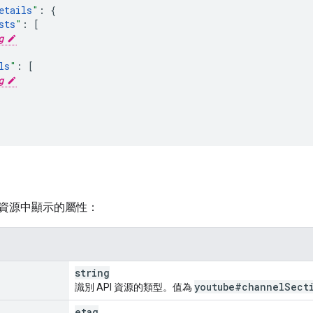
etails
"
:
sts
"
:
[
g
ls
"
:
[
g
資源中顯示的屬性：
string
youtube#channel
Sect
識別 API 資源的類型。值為
etag