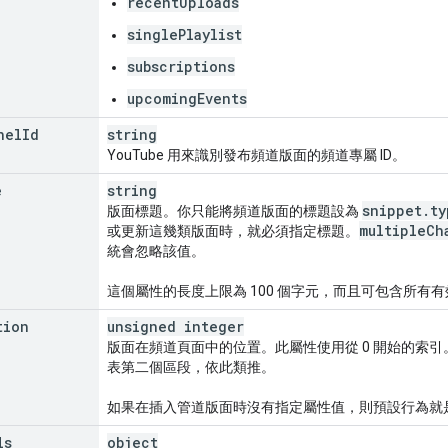
recentUploads
singlePlaylist
subscriptions
upcomingEvents
nel
Id
string
YouTube 用來識別發布頻道版面的頻道專屬 ID。
e
string
snippet
.
ty
版面標題。你只能將頻道版面的標題設為
multiple
Ch
或更新這幾類版面時，就必須指定標題。
統會忽略該值。
這個屬性的長度上限為 100 個字元，而且可包含所有有效的 
tion
unsigned integer
版面在頻道頁面中的位置。此屬性使用從 0 開始的索引
表第二個區段，依此類推。
如果在插入管道版面時沒有指定屬性值，則預設行為就
ls
object