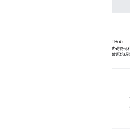
網誌
GitHub
YouTube 網誌的最新消息
尋找 API 程式碼範例
YouTube 開放原始
工具
Google APIs Explorer
YouTube 播放器試用版
設定「訂閱」按鈕