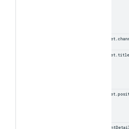
snippet
.
chan
snippet
.
titl
snippet
.
posi
content
Detai