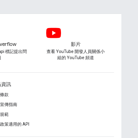
verflow
影片
-api 標記提出問
查看 YouTube 開發人員關係小
題
組的 YouTube 頻道
品資訊
條款
宣傳指南
規範
政策適用的 API