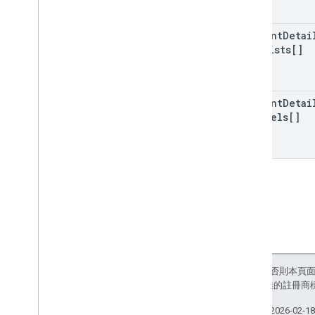
content
Detai
playlists[]
content
Detai
channels[]
除非另有註明，否則本頁
和/或其關聯企業的註冊商
上次更新時間：2026-02-1