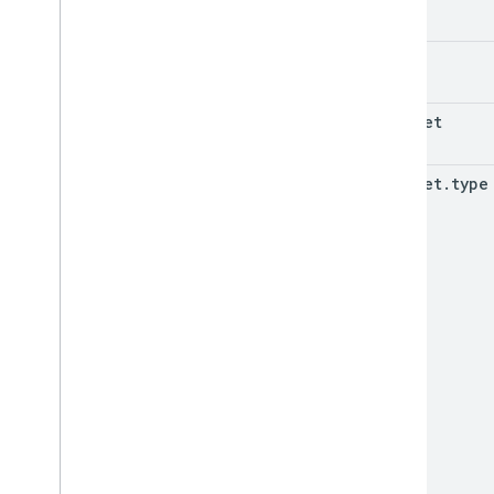
id
snippet
snippet
.
type