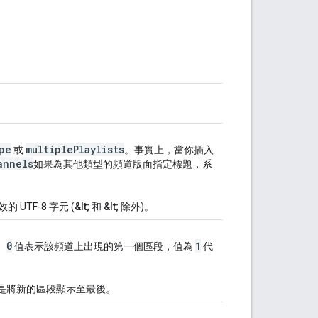
pe
multiple
Playlists
或
。事實上，當你插入
annels
如果為其他類型的頻道版面指定標題，系
UTF-8 字元 (
&lt;
和
&lt;
除外)。
0
1
。
值表示該頻道上出現的第一個區段，值為
代
是將新的區段顯示至最後。