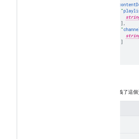
"
contentD
"
playli
strin
],
"
channe
strin
]
}

}
屬性
下表定義了這個
屬性
kind
etag