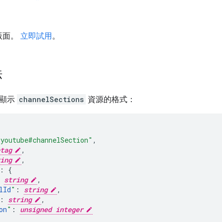
版面。
立即試用
。
法
構顯示
channelSections
資源的格式：
"youtube#channelSection"
,
tag
,
ing
,
:
string
,
lId
"
:
string
,
:
string
,
on
"
:
unsigned integer