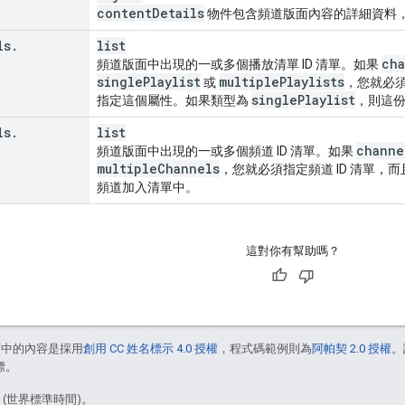
content
Details
物件包含頻道版面內容的詳細資料
ls
.
list
ch
頻道版面中出現的一或多個播放清單 ID 清單。如果
single
Playlist
multiple
Playlists
或
，您就必須
single
Playlist
指定這個屬性。如果類型為
，則這份
ls
.
list
channe
頻道版面中出現的一或多個頻道 ID 清單。如果
multiple
Channels
，您就必須指定頻道 ID 清單
頻道加入清單中。
這對你有幫助嗎？
面中的內容是採用
創用 CC 姓名標示 4.0 授權
，程式碼範例則為
阿帕契 2.0 授權
。
標。
8 (世界標準時間)。