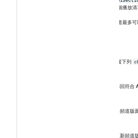
channelSecti
留言
一或多個播放清
註解串
i18n
Languages
一個頻道最多可以
i18n 地區
成員
會員等級
方法
Playlist
Images
播放清單項目
API 支援下列
c
播放清單
搜尋
list
訂閱
傳回符合 
縮圖
影片濫用原因
插入
影片類別
影片
將頻道版
浮水印
更新
標準查詢參數
You
Tube Data API 錯誤
更新頻道