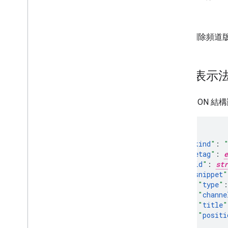
刪除
刪除頻道
資源表示
下列 JSON 結
"
kind
"
:
"
etag
"
:
e
"
id
"
:
str
"
snippet
"
"
type
"
:
"
channe
"
title
"
"
positi
}
,