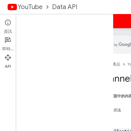
YouTube
Data API
首頁
指南
參考資料
範例
支援
資訊
即時通訊
總覽
首頁
產品
Y
活動
API
字幕
Channe
頻道橫幅
頻道
頻道版面
這個頁面中的內
總覽
方法
清單
資源表示法
insert
屬性
update
刪除