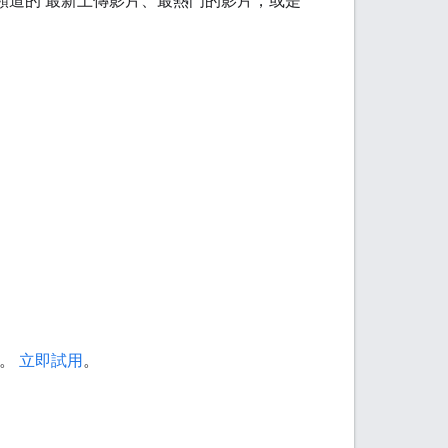
頻道的 最新上傳影片、最熱門的影片，或是
櫃。
立即試用
。