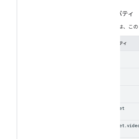
プロパティ
次の表は、この
プロパティ
kind
etag
id
snippet
snippet
.
vide