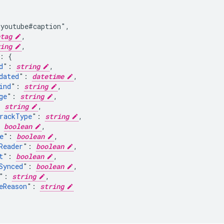
youtube#caption",

tag
,

ing
,

: {

d
": 
string
,

dated
": 
datetime
,

ind
": 
string
,

ge
": 
string
,

: 
string
,

rackType
": 
string
,

 
boolean
,

e
": 
boolean
,

Reader
": 
boolean
,

t
": 
boolean
,

Synced
": 
boolean
,

": 
string
,

eReason
": 
string