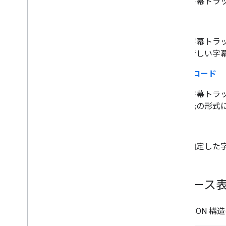
字幕トラ
You
Tube Data API のエラー
update
字幕トラ
新しい字
ダウンロード
字幕トラ
元の形式
delete
指定した
リソース
次の JSON 構