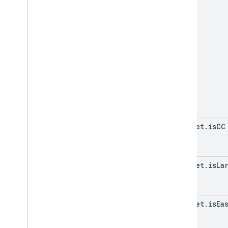
snippet
.
is
CC
snippet
.
is
La
snippet
.
is
Ea