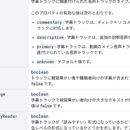
字幕トラックに関連付けられた音声トラックのタイプ
このプロパティの有効な値は次のとおりです。
commentary
- 字幕トラックは、ディレクトリ 
ラックに対応します。
descriptive
- 字幕トラックは、追加の説明音
primary
- 字幕トラックは、動画のメイン音声ト
連付けられている音声トラックです。
unknown
- デフォルト値です。
boolean
トラックに聴覚障がい者や難聴者向けの字幕が含まれ
false
です。
rge
boolean
字幕トラックで視覚障がい者向けの大きなテキストが
false
値は
です。
sy
Reader
boolean
字幕トラックが「読みやすい」形式になっているかどう
生レベルの形式になっているかどうかを示します。デ