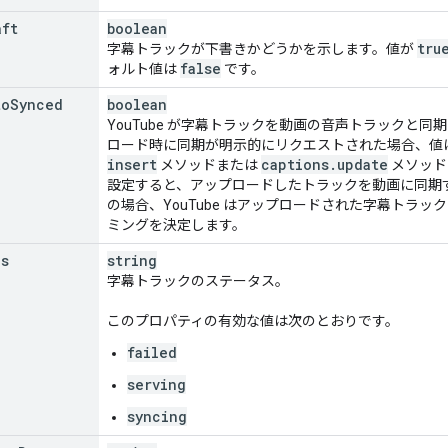
aft
boolean
tru
字幕トラックが下書きかどうかを示します。値が
false
ォルト値は
です。
to
Synced
boolean
YouTube が字幕トラックを動画の音声トラックと
ロード時に同期が明示的にリクエストされた場合、値
insert
captions
.
update
メソッドまたは
メソッド
設定すると、アップロードしたトラックを動画に同期する
の場合、YouTube はアップロードされた字幕トラ
ミングを決定します。
us
string
字幕トラックのステータス。
このプロパティの有効な値は次のとおりです。
failed
serving
syncing