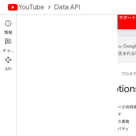
YouTube
Data API
ホーム
ガイド
リファレンス
サンプル
サポート
情報
チャット
は誤りが含まれる
概要
アクティビティ
API
ホーム
プロダ
字幕
概要
Caption
list
insert
update
このページの内
download
メソッド
delete
リソース表現
channel
Banners
プロパティ
チャンネル