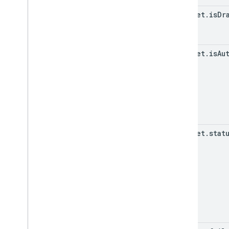
snippet
.
is
Dr
snippet
.
is
Au
snippet
.
stat