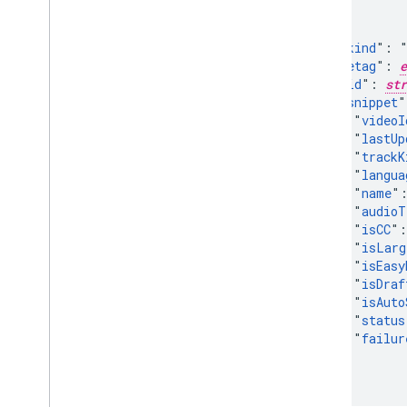
{

  "
kind
": "
  "
etag
": 
e
  "
id
": 
str
  "
snippet
"
    "
videoI
    "
lastUp
    "
trackK
    "
langua
    "
name
"
    "
audioT
    "
isCC
":
    "
isLarg
    "
isEasy
    "
isDraf
    "
isAuto
    "
status
    "
failur
  }

}