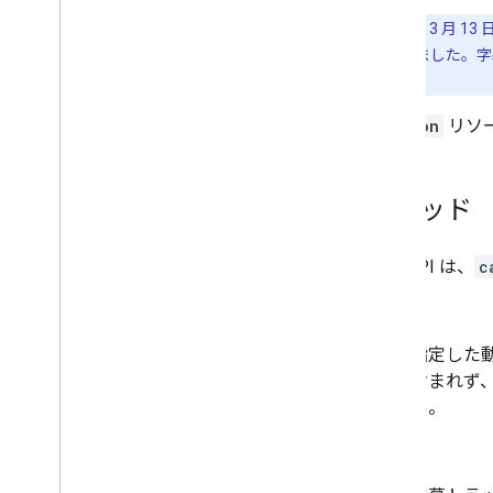
チャンネルのセクション
注:
2024 年 3 月 13
コメント
終了を発表しました。字幕
コメント スレッド
い。
i18n
Language
caption
リソー
i18n
Region
メンバー
メンバーシップ レベル
メソッド
Playlist
Images
playlist
Itemspage
Info
.
total
Results
プレイリスト
この API は、
c
検索
list
定期購入
サムネイル
指定した
Video
Abuse
Report
Reason
含まれず
video
Categories
い
。
動画
ウォーターマーク
insert
標準クエリ パラメータ