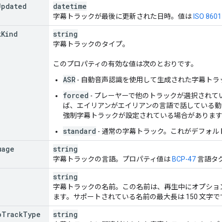
Updated
datetime
字幕トラックが最後に更新された日時。値は
ISO 8601
k
Kind
string
字幕トラックのタイプ。
このプロパティの有効な値は次のとおりです。
ASR
- 自動音声認識を使用して生成された字幕トラ
forced
- プレーヤーで他のトラックが選択され
ば、エイリアンがエイリアンの言語で話している動
強制字幕トラックが設定されている場合がありま
standard
- 通常の字幕トラック。これがデフォル
uage
string
字幕トラックの言語。プロパティ値は
BCP-47
言語タ
string
字幕トラックの名前。この名前は、再生中にオプショ
ます。サポートされている名前の最大長は 150 文字で
o
Track
Type
string