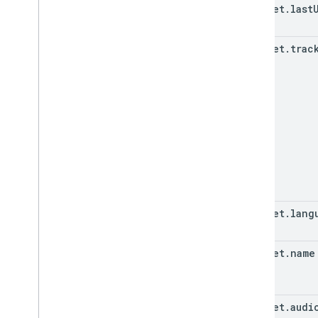
snippet
.
last
snippet
.
trac
snippet
.
lang
snippet
.
name
snippet
.
audi