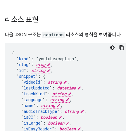
리소스 표현
다음 JSON 구조는
captions
리소스의 형식을 보여줍니다.
{

  "
kind
": "youtube#caption",

  "
etag
": 
etag
,

  "
id
": 
string
,

  "
snippet
": {

    "
videoId
": 
string
,

    "
lastUpdated
": 
datetime
,

    "
trackKind
": 
string
,

    "
language
": 
string
,

    "
name
": 
string
,

    "
audioTrackType
": 
string
,

    "
isCC
": 
boolean
,

    "
isLarge
": 
boolean
,

    "
isEasyReader
": 
boolean
,
