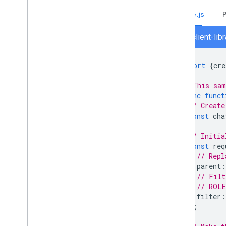
Node.js
chat/client-li
import
{
cre
// This sam
async
funct
// Create
const
cha
// Initia
const
req
// Repl
parent
:
// Filt
// ROLE
filter
:
};