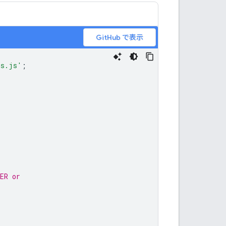
GitHub で表示
ls.js'
;
ER or