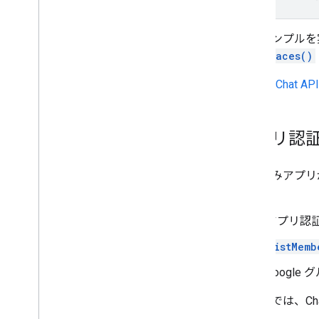
このサンプルを
ListSpaces()
Google Ch
アプリ認
認証済みアプリ
す。
アプリ認
ListMemb
Googl
次の例では、C