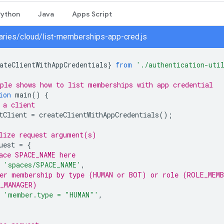
Python
Java
Apps Script
braries/cloud/list-memberships-app-cred.js
ateClientWithAppCredentials
}
from
'./authentication-uti
ple shows how to list memberships with app credential
ion
main
()
{
 a client
tClient
=
createClientWithAppCredentials
();
lize request argument(s)
uest
=
{
ace SPACE_NAME here
'spaces/SPACE_NAME'
,
er membership by type (HUMAN or BOT) or role (ROLE_MEMB
_MANAGER)
'member.type = "HUMAN"'
,