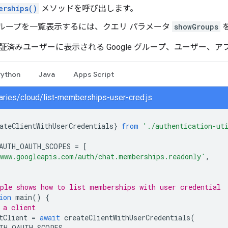
erships()
メソッドを呼び出します。
e グループを一覧表示するには、クエリ パラメータ
showGroups
証済みユーザーに表示される Google グループ、ユーザー、
Python
Java
Apps Script
braries/cloud/list-memberships-user-cred.js
ateClientWithUserCredentials
}
from
'./authentication-ut
AUTH_OAUTH_SCOPES
=
[
www.googleapis.com/auth/chat.memberships.readonly'
,
ple shows how to list memberships with user credential
ion
main
()
{
 a client
tClient
=
await
createClientWithUserCredentials
(
TH_OAUTH_SCOPES
,