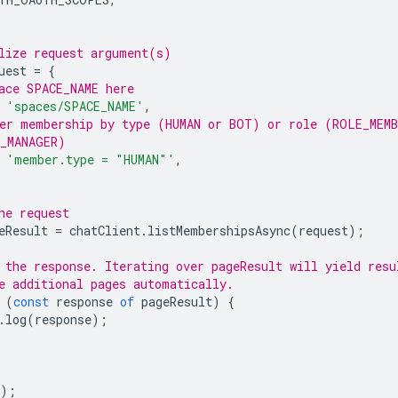
lize request argument(s)
uest
=
{
ace SPACE_NAME here
'spaces/SPACE_NAME'
,
er membership by type (HUMAN or BOT) or role (ROLE_MEMB
_MANAGER)
'member.type = "HUMAN"'
,
he request
eResult
=
chatClient
.
listMembershipsAsync
(
request
);
 the response. Iterating over pageResult will yield resu
e additional pages automatically.
(
const
response
of
pageResult
)
{
.
log
(
response
);
);