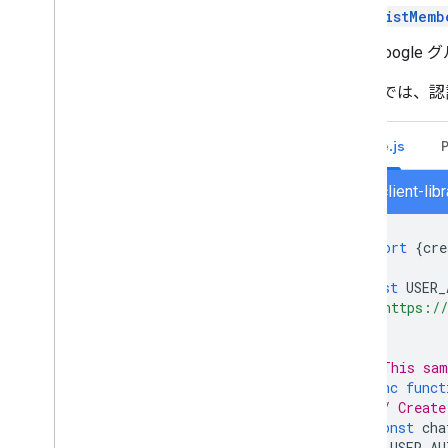
ListMemb
Googl
次の例では、認
Node.js
chat/client-li
import
{
cre
const
USER_
'https://
];
// This sam
async
funct
// Create
const
cha
USER_AU