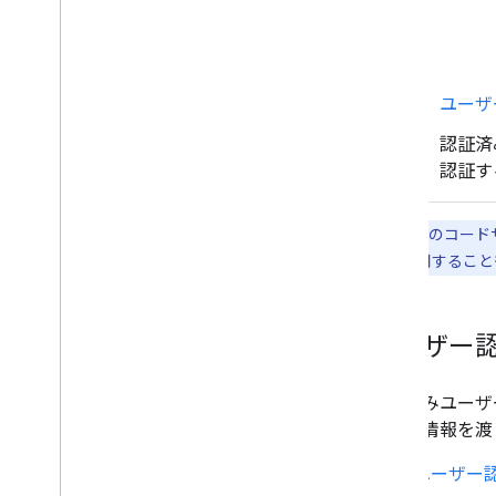
を Google Workspace アドオンに
変換する
Google Workspace Marketplace に
公開する
ユーザ
Chat アプリを Google Workspace
認証済
Marketplace に公開する
認証す
公開 Chat アプリのプロセスと審査
要件
公開済みの Chat アプリを維持する
このページのコードサン
アプリをオフにする、削除する
フェースを使用することも
Google Workspace 管理者として
Chat を管理する
ユーザー
概要
組織内のスペースを検索、管理する
特定のユーザーがスペースを検索でき
認証済みユーザー
るようにする
で次の情報を渡
組織を Chat に移行する
ユーザー