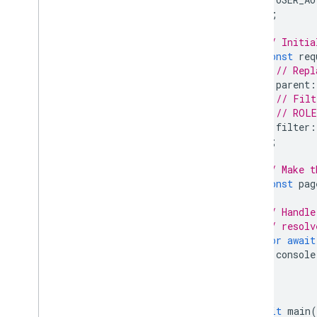
);
// Initia
const
req
// Repl
parent
:
// Filt
// ROLE
filter
:
};
// Make t
const
pag
// Handle
// resolv
for
await
console
}
}
await
main
(