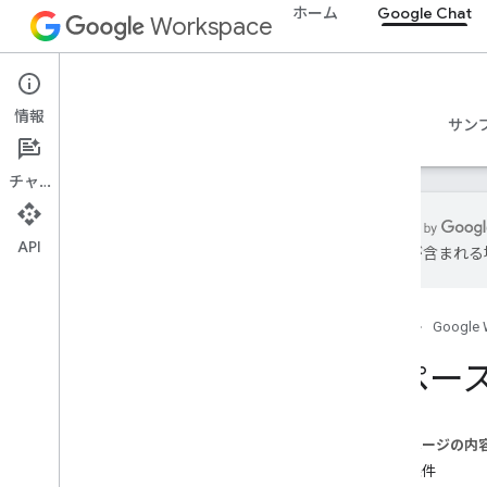
ホーム
Google Chat
Workspace
Google Chat
情報
概要
ガイド
リファレンス
MCP サーバー
サン
チャット
API
は誤りが含まれる
使ってみる
Google Chat での開発の概要
ホーム
Google 
Google Workspace での開発
クイックスタート
スペー
認証と認可
Chat API を呼び出す
このページの内
計画
前提条件