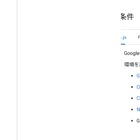
カスタム絵文字を使用する
添付ファイルのアップロードとダウン
前提条件
ロード
ユーザーとやり取りを行う
Google Chat からの予定を管理する
Node.js
Google Chat ユーザーを特定して指定
する
Googl
ユーザーの空き状況を管理する
実用的なエラー メッセージを作成する
環境を
Chat アプリのサンプルとチュートリア
ルを確認する
デプロイ、テスト、トラブルシューテ
ィング
デプロイの作成と管理
インタラクティブ機能をテストする
ログのエラー
トラブルシューティング
インタラクティブな Chat 用アプリ