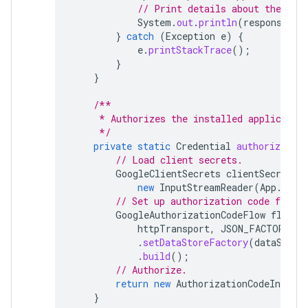
// Print details about the cre
System
.
out
.
println
(
response
);
}
catch
(
Exception
e
)
{
e
.
printStackTrace
();
}
}
/**
     * Authorizes the installed applicatio
     */
private
static
Credential
authorize
()
// Load client secrets.
GoogleClientSecrets
clientSecrets
new
InputStreamReader
(
App
.
clas
// Set up authorization code flow.
GoogleAuthorizationCodeFlow
flow
=
httpTransport
,
JSON_FACTORY
,
c
.
setDataStoreFactory
(
dataStore
.
build
();
// Authorize.
return
new
AuthorizationCodeInstall
}