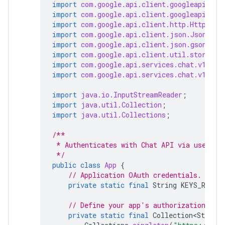
import
com.google.api.client.googleapis.au
import
com.google.api.client.googleapis.ja
import
com.google.api.client.http.HttpTran
import
com.google.api.client.json.JsonFact
import
com.google.api.client.json.gson.Gso
import
com.google.api.client.util.store.Fi
import
com.google.api.services.chat.v1.Han
import
com.google.api.services.chat.v1.mod
import
java.io.InputStreamReader
;
import
java.util.Collection
;
import
java.util.Collections
;
/**
 * Authenticates with Chat API via user cr
 */
public
class
App
{
// Application OAuth credentials.
private
static
final
String
KEYS_RESOU
// Define your app's authorization sco
private
static
final
Collection<String>