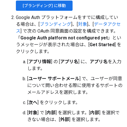
[ブランディング] に移動
Google Auth プラットフォームをすでに構成してい
る場合は、[
ブランディング
]、[
対象
]、[
データアクセ
ス
] で次の OAuth 同意画面の設定を構成できます。
「
Google Auth platform not configured yet
」とい
うメッセージが表示された場合は、[
Get Started
] を
クリックします。
[
アプリ情報
] の [
アプリ名
] に、
アプリ名
を入力
します。
[
ユーザー サポートメール
] で、ユーザーが同意
について問い合わせる際に使用するサポートの
メールアドレスを選択します。
[
次へ
] をクリックします。
[
対象
] で [
内部
] を選択します。[
内部
] を選択で
きない場合は、[
外部
] を選択します。