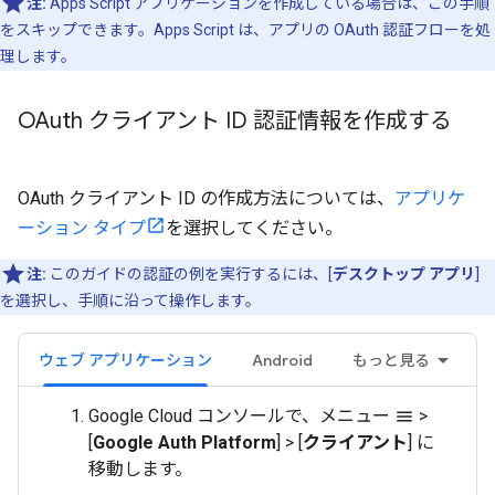
注:
Apps Script アプリケーションを作成している場合は、この手順
をスキップできます。Apps Script は、アプリの OAuth 認証フローを処
理します。
OAuth クライアント ID 認証情報を作成する
OAuth クライアント ID の作成方法については、
アプリケ
ーション タイプ
を選択してください。
注:
このガイドの認証の例を実行するには、[
デスクトップ アプリ
]
を選択し、手順に沿って操作します。
ウェブ アプリケーション
Android
もっと見る
Google Cloud コンソールで、メニュー
>
menu
[
Google Auth Platform
]
>
[
クライアント
] に
移動します。