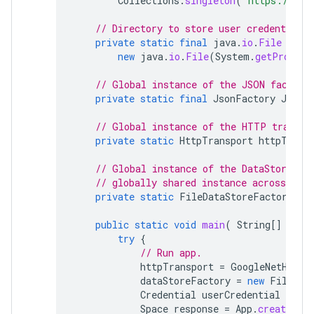
Collections
.
singleton
(
"https://www
// Directory to store user credentials.
private
static
final
java
.
io
.
File
DATA
new
java
.
io
.
File
(
System
.
getPropert
// Global instance of the JSON factory
private
static
final
JsonFactory
JSON_
// Global instance of the HTTP transpo
private
static
HttpTransport
httpTrans
// Global instance of the DataStoreFac
// globally shared instance across your
private
static
FileDataStoreFactory
da
public
static
void
main
(
String
[]
args
try
{
// Run app.
httpTransport
=
GoogleNetHttpT
dataStoreFactory
=
new
FileDat
Credential
userCredential
=
aut
Space
response
=
App
.
createChat