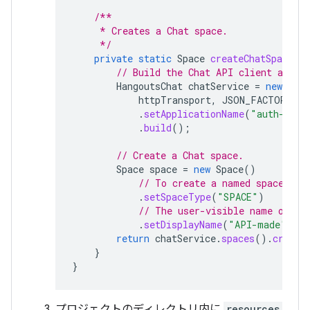
/**
     * Creates a Chat space.
     */
private
static
Space
createChatSpace
(
C
// Build the Chat API client and a
HangoutsChat
chatService
=
new
Hang
httpTransport
,
JSON_FACTORY
,
u
.
setApplicationName
(
"auth-samp
.
build
();
// Create a Chat space.
Space
space
=
new
Space
()
// To create a named space, se
.
setSpaceType
(
"SPACE"
)
// The user-visible name of th
.
setDisplayName
(
"API-made"
);
return
chatService
.
spaces
().
create
}
}
プロジェクトのディレクトリ内に
resources