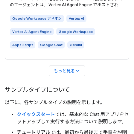
のエージェントは、 Vertex AI Agent Engine でホストされて
います。 AI エージェントは、環境を自律的に認識し、推論を
行い、定義された目標を達成するために複雑な複数ステップ
Google Workspace アドオン
Vertex AI
のアクションを実行します。このチュートリアルでは、
Gemini と Google
Vertex AI Agent Engine
Google Workspace
Apps Script
Google Chat
Gemini
expand_more
もっと見る
サンプルタイプについて
以下に、各サンプルタイプの説明を示します。
クイックスタート
では、基本的な Chat 用アプリをセ
ットアップして実行する方法について説明します。
チュートリアル
では、最初から最後まで手順を説明