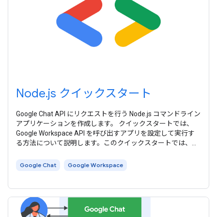
Node.js クイックスタート
Google Chat API にリクエストを行う Node.js コマンドライン
アプリケーションを作成します。 クイックスタートでは、
Google Workspace API を呼び出すアプリを設定して実行す
る方法について説明します。このクイックスタートでは、テ
スト環境に適した簡素化された認証方法を使用します。 本番
環境では、アプリに適したアクセス認証情報を選択する前
Google Chat
Google Workspace
に、 認証と認可 について学習することをおすすめします。
このクイックスタートでは、Google Workspace