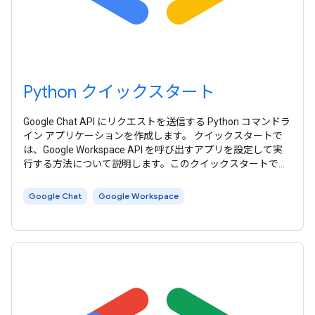
Python クイックスタート
Google Chat API にリクエストを送信する Python コマンドラ
イン アプリケーションを作成します。 クイックスタートで
は、Google Workspace API を呼び出すアプリを設定して実
行する方法について説明します。このクイックスタートで
は、テスト環境に適した簡略化された認証方法を使用しま
す。本番環境では、アプリに適した アクセス認証情報を選択
Google Chat
Google Workspace
する前に、 認証と認可 について学習することをおすすめし
ます。 このクイックスタートでは、Google Workspace