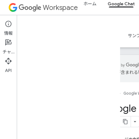
ホーム
Google Chat
Workspace
Google Chat
情報
概要
ガイド
リファレンス
MCP サーバー
サン
チャット
API
は誤りが含まれる
使ってみる
Google Chat での開発の概要
ホーム
Google 
Google Workspace での開発
クイックスタート
Googl
認証と認可
Chat API を呼び出す
クライアント ライブラリをインスト
ールする
Chat API を構成する