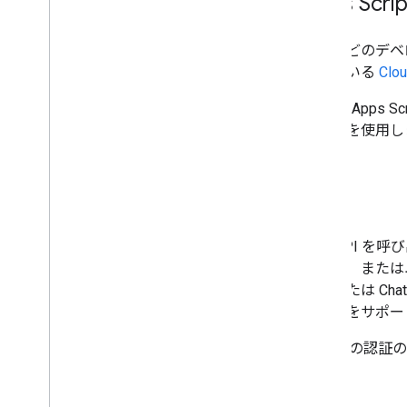
Apps S
ほとんどのデベロッ
されている
Cl
Google A
ービス
を使用し
認証
Chat API 
行する、または
る、または C
の両方をサポー
Chat での認