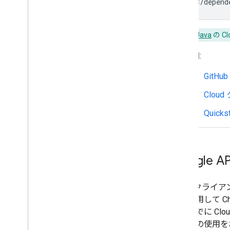
Java
の C
詳細:
GitH
Clo
Quickst
Googl
Cloud クラ
ドを使用して C
や、すでに Cl
ブラリの使用を