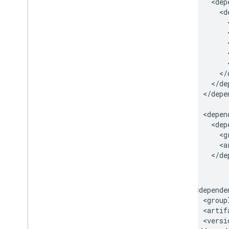
Chat アプリを Google Workspace
Marketplace に公開する
公開 Chat アプリのプロセスと審査
要件
公開済みの Chat アプリを維持する
アプリをオフにする、削除する
Google Workspace 管理者として
Chat を管理する
</depe
概要
組織内のスペースを検索、管理する
特定のユーザーがスペースを検索でき
るようにする
組織を Chat に移行する
<versi