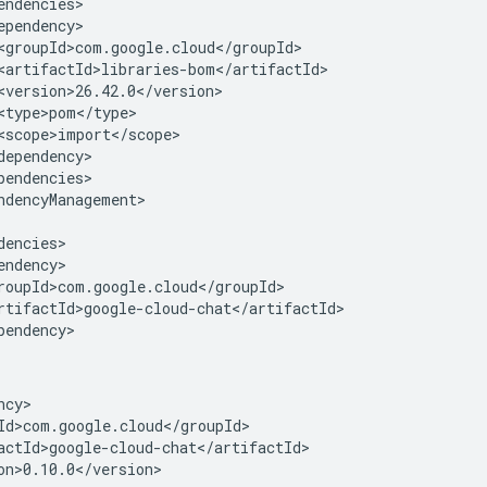
ndencyManagement>

on>0.10.0</version>
