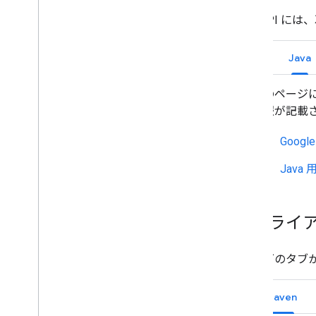
Chat API
Go
Java
このページには
情報が記載
Googl
Java
クライ
以下のタブか
Maven