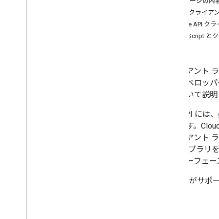
このページの内
Cloud クラ
計画
Google AP
ユーザーのニーズを特定する
Apps Scrip
すべてのユーザー ジャーニーを定義す
認証
る
Chat アプリのアーキテクチャを選択す
クライアント ラ
る
出すデベロッパ
ユーザー操作を設計する
法について説明
Build
Chat API には、
メッセージの送信と管理
あります。Clou
スペースで作業する
クライアント 
スペースをセクションに整理する
ト ライブラリを
スペースのメンバーを管理する
インターフェー
メッセージにリアクションする
カスタム絵文字を使用する
Google が
添付ファイルのアップロードとダウン
い。
ロード
ユーザーとやり取りを行う