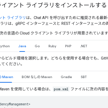
 クライアント ライブラリをインストールす
アント ライブラリ
は、Chat API を呼び出すために推奨される最
ラリは、gRPC インターフェースと REST インターフェース
 には、次の言語の Cloud クライアント ライブラリが用意されて
Python
Java
Go
Ruby
PHP
.NET
らビルド環境を選択します。どちらを使用する場合でも、GitH
してください。
 Maven
BOM なしの Maven
Gradle
SBT
Maven を使用している場合は、
pom.xml
ファイルに次の内容