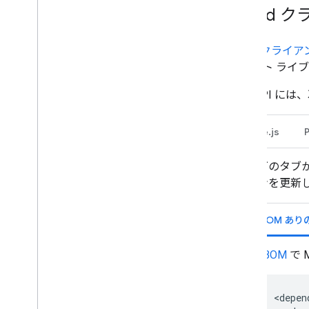
Google Chat からの予定を管理する
Cloud
Google Chat ユーザーを特定して指定
する
ユーザーの空き状況を管理する
Cloud クライ
実用的なエラー メッセージを作成する
イアント ライブ
Chat アプリのサンプルとチュートリア
ルを確認する
Chat API
デプロイ、テスト、トラブルシューテ
Node.js
ィング
デプロイの作成と管理
以下のタブか
インタラクティブ機能をテストする
ョンを更新
ログのエラー
トラブルシューティング
BOM ありの
インタラクティブな Chat 用アプリ
を Google Workspace アドオンに
BOM
で 
変換する
Google Workspace Marketplace に
公開する