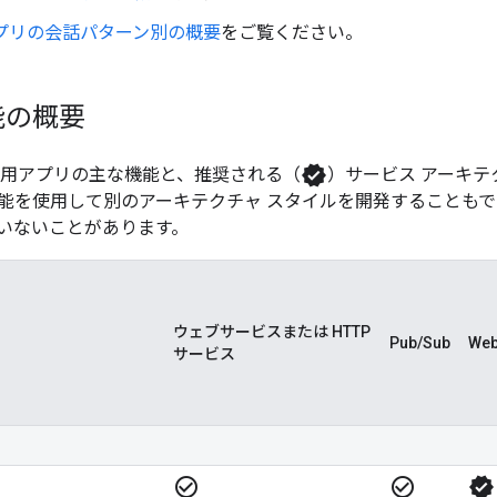
用アプリの会話パターン別の概要
をご覧ください。
能の概要
verified
t 用アプリの主な機能と、推奨される（
）サービス アーキテ
能を使用して別のアーキテクチャ スタイルを開発することも
いないことがあります。
ウェブサービスまたは HTTP
Pub/Sub
We
サービス
check_circle_outline
check_circle_outline
verified