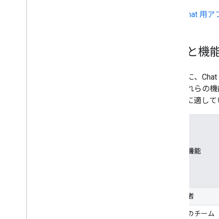
ユーザーの空き状況を管理する
実用的なエラー メッセージを作成する
Chat 
Chat アプリのサンプルとチュートリア
ルを確認する
機能と機
デプロイ、テスト、トラブルシューテ
ィング
デプロイの作成と管理
次の表に、Cha
インタラクティブ機能をテストする
は、これらの機
ログのエラー
ケースに適して
トラブルシューティング
インタラクティブな Chat 用アプリ
を Google Workspace アドオンに
変換する
特長と機能
Google Workspace Marketplace に
公開する
Chat アプリを Google Workspace
対象読者
Marketplace に公開する
公開 Chat アプリのプロセスと審査
あなたのチーム