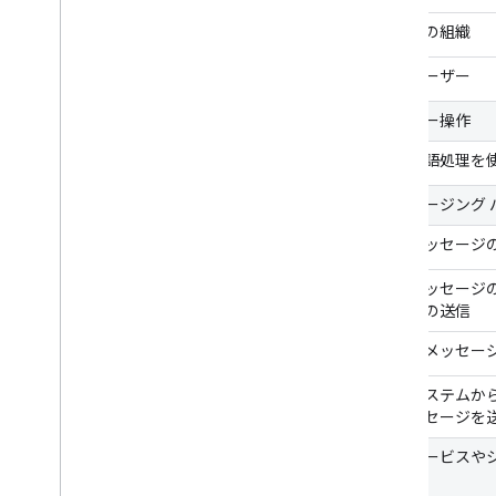
要件
公開済みの Chat アプリを維持する
あなたの組織
アプリをオフにする、削除する
一般ユーザー
Google Workspace 管理者として
ユーザー操作
Chat を管理する
概要
自然言語処理を
組織内のスペースを検索、管理する
メッセージング 
特定のユーザーがスペースを検索でき
るようにする
同期メッセージ
組織を Chat に移行する
同期メッセージ
セージの送信
非同期メッセー
外部システムから単
にメッセージを
他のサービスや
る