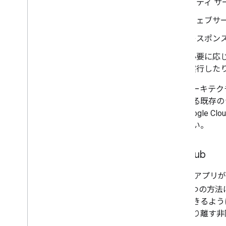
ーティ 
ウェブサー
レスポン
必要に応じ
実行した
このアーキテク
存在する既存の
す。Google C
ください。
Pub
/
Sub
Chat 用アプ
ん。1 つの方法
イブできるよう
スを切り離す非