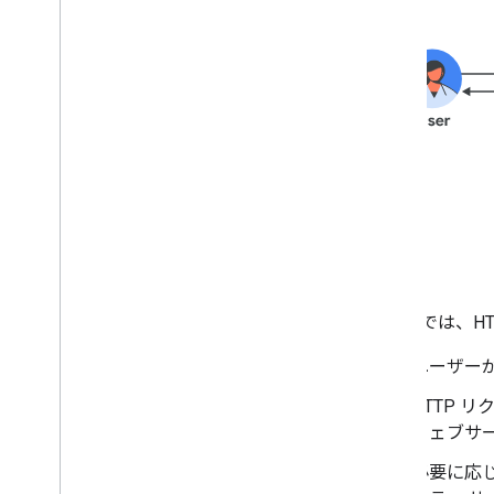
上の図では、HT
ユーザーが
HTTP 
ウェブサ
必要に応