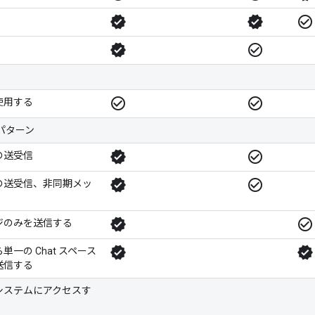
verified
verified
check_circle_outline
verified
check_circle_outline
check_circle_outline
check_circle_outline
使用する
パターン
verified
check_circle_outline
の送受信
verified
check_circle_outline
の送受信、非同期メッ
verified
check_circle_outline
ジのみを送信する
verified
verified
一の Chat スペース
送信する
システムにアクセスす