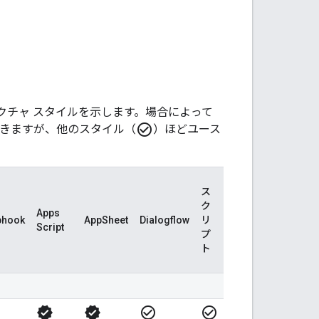
クチャ スタイルを示します。場合によって
check_circle_outline
できますが、他のスタイル（
）ほどユース
ス
ク
Apps
bhook
AppSheet
Dialogflow
リ
Script
プ
ト
verified
verified
check_circle_outline
check_circle_outline