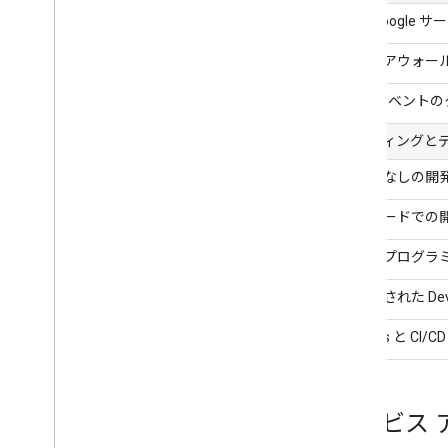
他の Google 
ファイアウォー
Chat イベン
コーディングと
コードなしの開
ローコードでの
任意のプログラ
簡素化された Dev
DevOps と CI
サービス 