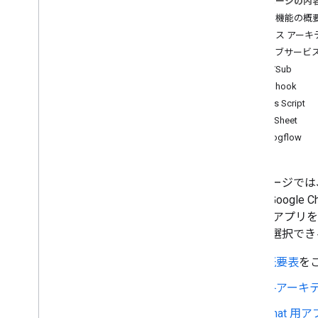
このページの内
ユーザーのニーズを特定する
機能と機能の概
すべてのユーザー ジャーニーを定義す
る
サービス アーキ
Chat アプリのアーキテクチャを選択す
ウェブサービス
る
Pub/Sub
ユーザー操作を設計する
Webhook
Apps Script
Build
AppSheet
メッセージの送信と管理
Dialogflow
スペースで作業する
スペースをセクションに整理する
スペースのメンバーを管理する
このページでは、
メッセージにリアクションする
ます。Googl
カスタム絵文字を使用する
Chat 用ア
添付ファイルのアップロードとダウン
チャを選択でき
ロード
ユーザーとやり取りを行う
概要表
を
Google Chat からの予定を管理する
各アーキ
Google Chat ユーザーを特定して指定
する
Chat 