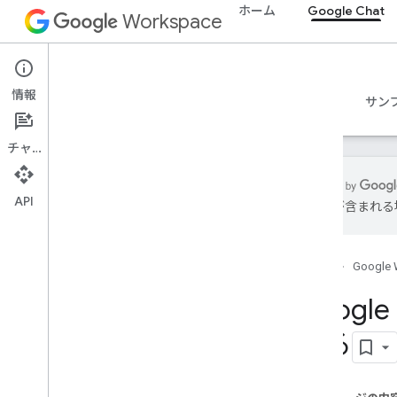
ホーム
Google Chat
Workspace
Google Chat
情報
概要
ガイド
リファレンス
MCP サーバー
サン
チャット
API
は誤りが含まれる
使ってみる
Google Chat での開発の概要
ホーム
Google 
Google Workspace での開発
クイックスタート
Goog
認証と認可
する
Chat API を呼び出す
計画