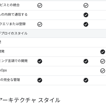
check_circle_outline
check_circle_outline
サービスとの統合
verified
ルの内側で通信する
check_circle_outline
verified
トのクエリまたは登録
デプロイのスタイル
発
verified
開発
verified
verified
check_circle_outline
ミング言語での開発
check_circle_outline
Ops
verified
verified
/CD の完全な管理
アーキテクチャ スタイル