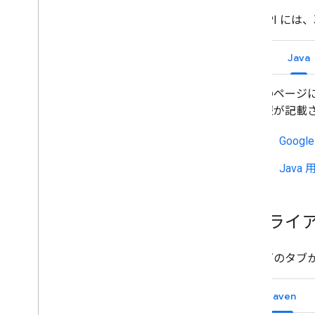
Chat API
Go
Java
このページには
情報が記載
Googl
Java
クライ
以下のタブか
Maven