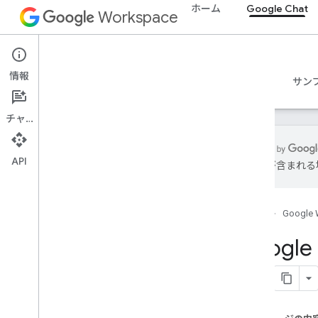
ホーム
Google Chat
Workspace
Google Chat
情報
概要
ガイド
リファレンス
MCP サーバー
サン
チャット
API
は誤りが含まれる
使ってみる
Google Chat での開発の概要
ホーム
Google 
Google Workspace での開発
クイックスタート
Googl
認証と認可
Chat API を呼び出す
クライアント ライブラリをインスト
ールする
Chat API を構成する