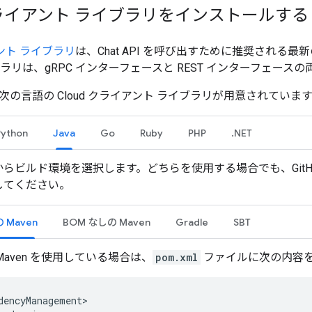
 クライアント ライブラリをインストールす
アント ライブラリ
は、Chat API を呼び出すために推奨される最
ラリは、gRPC インターフェースと REST インターフェース
 には、次の言語の Cloud クライアント ライブラリが用意されて
Python
Java
Go
Ruby
PHP
.NET
らビルド環境を選択します。どちらを使用する場合でも、GitH
してください。
 Maven
BOM なしの Maven
Gradle
SBT
Maven を使用している場合は、
pom.xml
ファイルに次の内容