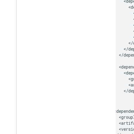
Chat アプリを Google Workspace
Marketplace に公開する
公開 Chat アプリのプロセスと審査
要件
公開済みの Chat アプリを維持する
アプリをオフにする、削除する
Google Workspace 管理者として
Chat を管理する
</depe
概要
組織内のスペースを検索、管理する
特定のユーザーがスペースを検索でき
るようにする
組織を Chat に移行する
<versi