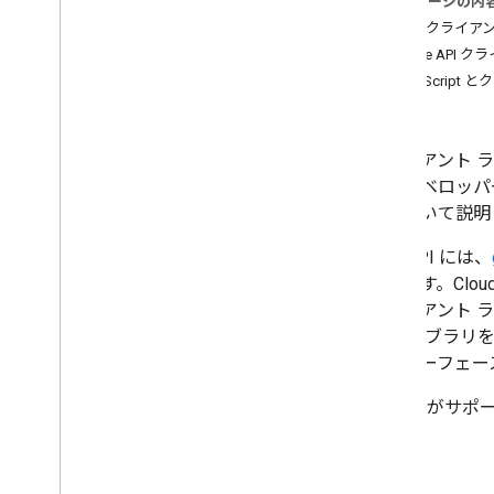
このページの内
Cloud クラ
計画
Google AP
ユーザーのニーズを特定する
Apps Scrip
すべてのユーザー ジャーニーを定義す
認証
る
Chat アプリのアーキテクチャを選択す
クライアント ラ
る
出すデベロッパ
ユーザー操作を設計する
法について説明
Build
Chat API には、
メッセージの送信と管理
あります。Clou
スペースで作業する
クライアント 
スペースをセクションに整理する
ト ライブラリを
スペースのメンバーを管理する
インターフェー
メッセージにリアクションする
カスタム絵文字を使用する
Google が
添付ファイルのアップロードとダウン
い。
ロード
ユーザーとやり取りを行う