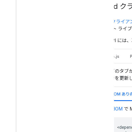
Google Chat からの予定を管理する
Cloud
Google Chat ユーザーを特定して指定
する
ユーザーの空き状況を管理する
Cloud クライ
実用的なエラー メッセージを作成する
イアント ライブ
Chat アプリのサンプルとチュートリア
ルを確認する
Chat API
デプロイ、テスト、トラブルシューテ
Node.js
ィング
デプロイの作成と管理
以下のタブか
インタラクティブ機能をテストする
ョンを更新
ログのエラー
トラブルシューティング
BOM ありの
インタラクティブな Chat 用アプリ
を Google Workspace アドオンに
BOM
で 
変換する
Google Workspace Marketplace に
公開する