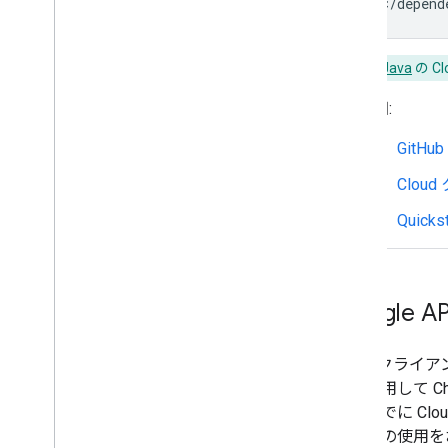
Java
の C
詳細:
GitH
Clo
Quickst
Googl
Cloud クラ
ドを使用して C
や、すでに Cl
ブラリの使用を