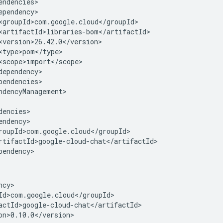
ndencyManagement>

on>0.10.0</version>
