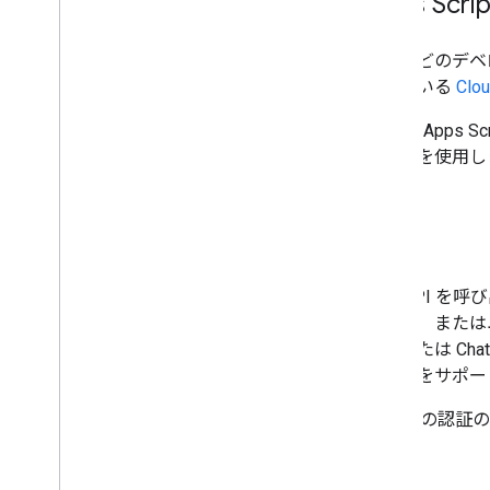
Apps S
ほとんどのデベロッ
されている
Cl
Google A
ービス
を使用し
認証
Chat API 
行する、または
る、または C
の両方をサポー
Chat での認