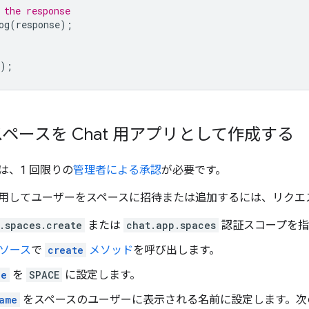
 the response
og
(
response
);
);
ペースを Chat 用アプリとして作成する
は、1 回限りの
管理者による承認
が必要です。
用してユーザーをスペースに招待または追加するには、リクエ
.spaces.create
または
chat.app.spaces
認証スコープを指
ソース
で
create
メソッド
を呼び出します。
pe
を
SPACE
に設定します。
ame
をスペースのユーザーに表示される名前に設定します。次