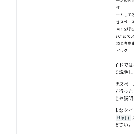
このページの内
ユーザーのニーズを特定する
前提条件
すべてのユーザー ジャーニーを定義す
る
ユーザーとして
Chat アプリのアーキテクチャを選択す
名前付きスペース
る
Chat API
ユーザー操作を設計する
Google Chat
制限事項と考慮
Build
関連トピック
メッセージの送信と管理
スペースで作業する
このガイドでは、Go
名前付きスペースを作成する
について説明し
スペースを作成してメンバーを追加
する
名前付きスペー
スペースの詳細を表示する
同作業を行った
ダイレクト メッセージ スペースを検
管理設定や説明
索する
グループ チャットを検索する
さまざまなタイ
スペースを一覧表示する
スの
setUp()
スペースを更新する
ご覧ください。
スペースを削除する