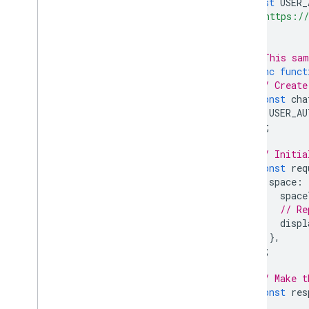
const
USER_
'https://
];
// This sam
async
funct
// Create
const
cha
USER_AU
);
// Initia
const
req
space
:
space
// Re
displ
},
};
// Make t
const
res