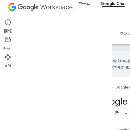
ホーム
Google Chat
Workspace
Google Chat
情報
概要
ガイド
リファレンス
MCP サーバー
サン
チャット
API
は誤りが含まれる
使ってみる
Google Chat での開発の概要
ホーム
Google 
Google Workspace での開発
クイックスタート
Goog
認証と認可
Chat API を呼び出す
計画