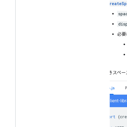
CreateSp
組織内のスペースを検索、管理する
特定のユーザーがスペースを検索でき
spa
るようにする
組織を Chat に移行する
dis
必要
名前付きスペー
Node.js
chat/client-li
import
{
cre