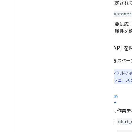
設定され
customer
必要に応
ス属性を
Chat AP
名前付きスペー
注: 次のサンプルでは
gRPC インターフェース
Python
作業デ
chat_