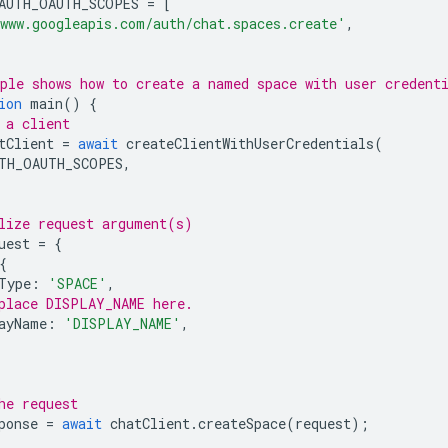
AUTH_OAUTH_SCOPES
=
[
www.googleapis.com/auth/chat.spaces.create'
,
ple shows how to create a named space with user credent
ion
main
()
{
 a client
tClient
=
await
createClientWithUserCredentials
(
TH_OAUTH_SCOPES
,
lize request argument(s)
uest
=
{
{
Type
:
'SPACE'
,
place DISPLAY_NAME here.
ayName
:
'DISPLAY_NAME'
,
he request
ponse
=
await
chatClient
.
createSpace
(
request
);