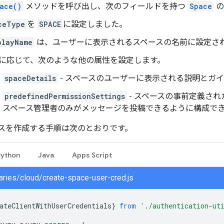
ace()
メソッドを呼び出し、次のフィールドを持つ
Space
の
ceType
を
SPACE
に設定しました。
playName
は、ユーザーに表示されるスペースの名前に設定さ
に応じて、次のような他の属性を設定します。
spaceDetails
- スペースのユーザーに表示される説明とガ
predefinedPermissionSettings
- スペースの事前定義さ
スペース管理者のみがメッセージを投稿できるように構成で
スを作成する手順は次のとおりです。
Python
Java
Apps Script
braries/cloud/create-space-user-cred.js
ateClientWithUserCredentials
}
from
'./authentication-ut