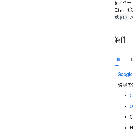
ユーザーのスペースの通知設定を取
名前付きスペー
得する
加するには、追
ユーザーのスペースの通知設定を更
は、
setUp()
新する
スペースをセクションに整理する
スペースのメンバーを管理する
前提条件
メッセージにリアクションする
カスタム絵文字を使用する
添付ファイルのアップロードとダウン
ロード
Node.js
ユーザーとやり取りを行う
Google Chat からの予定を管理する
Google
Google Chat ユーザーを特定して指定
する
環境を
ユーザーの空き状況を管理する
実用的なエラー メッセージを作成する
Chat アプリのサンプルとチュートリア
ルを確認する
デプロイ、テスト、トラブルシューテ
N
ィング