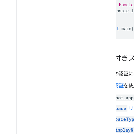
// Handle
console
.
l
}
await
main
(
名前付きス
アプリの認証に
アプリ認証
を使
chat.app
Space
リ
spaceTy
displayN