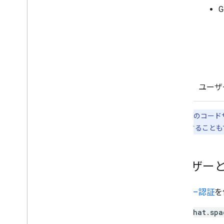
デプロイの作成と管理
インタラクティブ機能をテストする
ログのエラー
トラブルシューティング
インタラクティブな Chat 用アプリ
を Google Workspace アドオンに
変換する
ユーザ
Google Workspace Marketplace に
公開する
このページのコードサン
Chat アプリを Google Workspace
ェースを使用することもで
Marketplace に公開する
公開 Chat アプリのプロセスと審査
要件
ユーザー
公開済みの Chat アプリを維持する
アプリをオフにする、削除する
ユーザー認証
を
Google Workspace 管理者として
Chat を管理する
chat.spa
概要