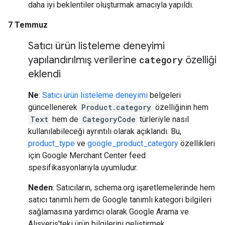
daha iyi beklentiler oluşturmak amacıyla yapıldı.
7 Temmuz
Satıcı ürün listeleme deneyimi
yapılandırılmış verilerine
category
özelliği
eklendi
Ne
:
Satıcı ürün listeleme deneyimi
belgeleri
güncellenerek
Product.category
özelliğinin hem
Text
hem de
CategoryCode
türleriyle nasıl
kullanılabileceği ayrıntılı olarak açıklandı. Bu,
product_type
ve
google_product_category
özellikleri
için Google Merchant Center feed
spesifikasyonlarıyla uyumludur.
Neden
: Satıcıların, schema.org işaretlemelerinde hem
satıcı tanımlı hem de Google tanımlı kategori bilgileri
sağlamasına yardımcı olarak Google Arama ve
Alışveriş'teki ürün bilgilerini geliştirmek.