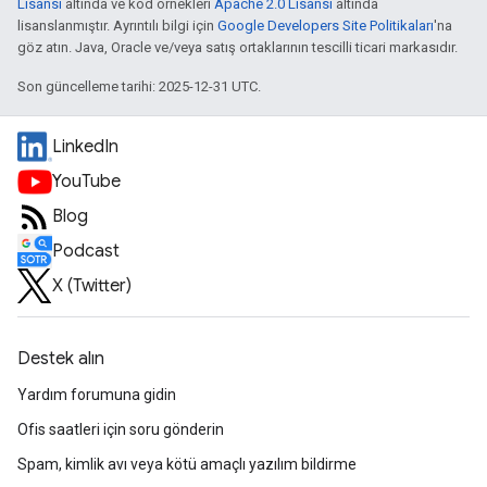
Lisansı
altında ve kod örnekleri
Apache 2.0 Lisansı
altında
lisanslanmıştır. Ayrıntılı bilgi için
Google Developers Site Politikaları
'na
göz atın. Java, Oracle ve/veya satış ortaklarının tescilli ticari markasıdır.
Son güncelleme tarihi: 2025-12-31 UTC.
LinkedIn
YouTube
Blog
Podcast
X (Twitter)
Destek alın
Yardım forumuna gidin
Ofis saatleri için soru gönderin
Spam, kimlik avı veya kötü amaçlı yazılım bildirme