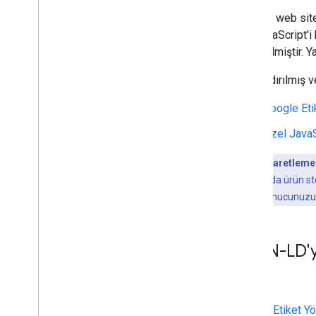
Esnek Örnekleme
Modern web sitel
Google Keşfet
için JavaScript'i
Resimler
yer verilmiştir.
Yerel özellikler
Yapılandırılmış ve
Sayfa deneyimi
Tercih edilen kaynaklar
Google Eti
Sıralama sistemleri
Özel JavaS
Sıralama güncellemeleri
Site adları
Product
işaretleme
Site Bağlantıları
hatırlatırız. Bu da ürün s
Snippet'ler
satıcıysanız sunucunuzun
Yapılandırılmış veri
Yapılandırılmış verilerin işleyiş
şeklini anlayın
JSON-LD'yi
Yapılandırılmış veri genel
yönergeleri
Zenginleştirilmiş arama sonuçları
Java
Script ile yapılandırılmış veri
oluşturma
Google Etiket Yö