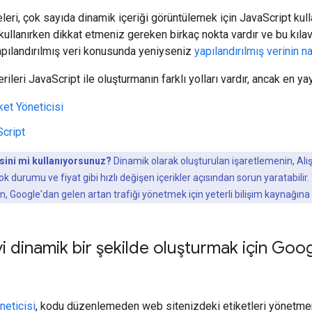
eri, çok sayıda dinamik içeriği görüntülemek için JavaScript kulla
 kullanırken dikkat etmeniz gereken birkaç nokta vardır ve bu kıla
 Yapılandırılmış veri konusunda yeniyseniz
yapılandırılmış verinin na
rileri JavaScript ile oluşturmanın farklı yolları vardır, ancak en yay
ket Yöneticisi
cript
sini mi kullanıyorsunuz?
Dinamik olarak oluşturulan işaretlemenin, Alışve
tok durumu ve fiyat gibi hızlı değişen içerikler açısından sorun yaratabili
, Google'dan gelen artan trafiği yönetmek için yeterli bilişim kaynağın
 dinamik bir şekilde oluşturmak için Google
neticisi
, kodu düzenlemeden web sitenizdeki etiketleri yönetmeniz