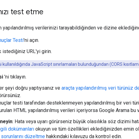
ızı test etme
 yapılandırılmış verilerinizi tarayabildiğinden ve dizine eklediği
uçlar Testi
'ni açın.
istediğiniz URL'yi girin.
şi kullanıldığında JavaScript sınırlamaları bulunduğundan (CORS kısıtlamalar
si
'ni tıklayın.
Her şeyi doğru yaptıysanız ve
araçta yapılandırılmış veri türünüz 
örürsünüz.
uçlar testi tarafından desteklenmeyen yapılandırılmış bir veri tü
urulan HTML yapılandırılmış verileri içeriyorsa Google Arama bu ver
neyin
: Hata veya uyarı görürseniz büyük olasılıkla söz dizimi hata
lgili dokümanları
okuyun ve tüm özellikleri eklediğinizden emin
 sorunlarını düzeltme
hakkındaki kılavuzu da kontrol edin.