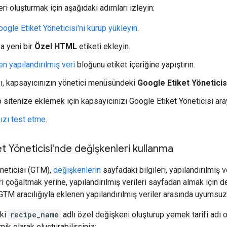
eri oluşturmak için aşağıdaki adımları izleyin:
oogle Etiket Yöneticisi'ni kurup yükleyin
.
a yeni bir
Özel HTML
etiketi ekleyin.
n yapılandırılmış veri
bloğunu etiket içeriğine yapıştırın.
ı, kapsayıcınızın yönetici menüsündeki
Google Etiket Yöneticis
b sitenize eklemek için kapsayıcınızı Google Etiket Yöneticisi ar
zı test etme
.
t Yöneticisi'nde değişkenleri kullanma
neticisi (GTM),
değişkenlerin
sayfadaki bilgileri, yapılandırılmış v
ri çoğaltmak yerine, yapılandırılmış verileri sayfadan almak için d
 GTM aracılığıyla eklenen yapılandırılmış veriler arasında uyumsuzlu
aki
recipe_name
adlı özel değişkeni oluşturup yemek tarifi adı o
ik olarak oluşturabilirsiniz: