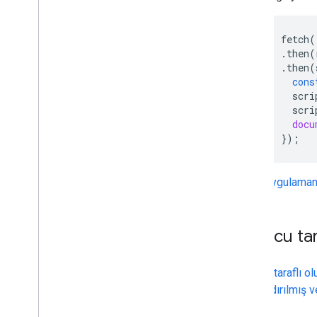
fetch
(
.
then
(
.
then
(
cons
scri
scri
docu
});
Uygulamanı
Sunucu tar
Sunucu taraflı o
yapılandırılmış v