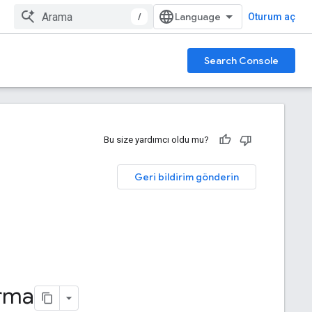
/
Oturum aç
Search Console
Bu size yardımcı oldu mu?
Geri bildirim gönderin
urma