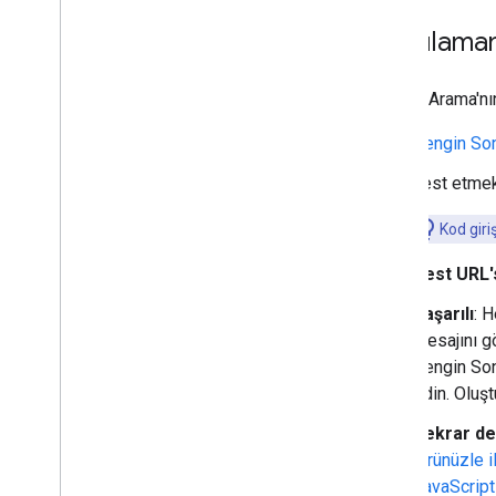
Uygulaman
Google Arama'nın
Zengin Son
Test etmek 
Kod giri
Test URL'
Başarılı
: 
mesajını g
Zengin Son
edin. Oluşt
Tekrar de
türünüzle i
JavaScript