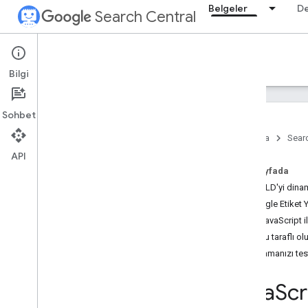
Belgeler
D
Search Central
Documentation
Bilgi
Giriş
Sohbet
Arama Yönergeleri
Ana Sayfa
Searc
API
SEO ile ilgili temel bilgiler
Bu sayfada
JSON-LD'yi dinami
Tarama ve dizine ekleme
Google Etiket Y
Özel JavaScript il
Sıralama ve arama görünümü
Sunucu taraflı ol
Genel bakış
Uygulamanızı tes
Yapay zeka özellikleri
Bilgi satırı tarihleri
Java
Scr
Site simgeleri
Öne çıkan snippet'ler