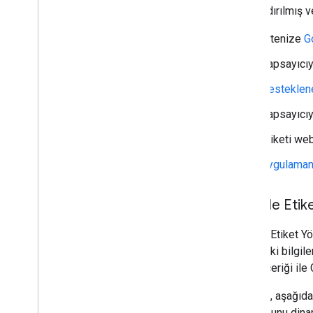
Özellik rehberleri
yapılandırılmış v
Başlık bağlantıları
Çevrilmiş özellikler
Sitenize
G
Videolar
Kapsayıcıy
Görsel Öğeler galerisi
Web Hikayeleri
Desteklene
İlk Kullanıcılar Programı
Kapsayıcıy
İzleme ve hata ayıklama
Etiketi we
Uygulamanı
Siteye özel yönergeler
Google Etike
Google Etiket Yö
GTM'deki bilgile
sayfa içeriği ile
Örneğin, aşağıd
LD bloğunu dinam