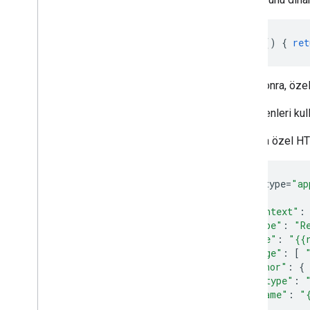
function
()
{
ret
Daha sonra, öze
Değişkenleri kul
Aşağıda özel HTML
<
script
type
=
"ap
{
"@context"
:
"@type"
:
"R
"name"
:
"{{
"image"
:
[
"author"
:
{
"@type"
:
"name"
:
"
}