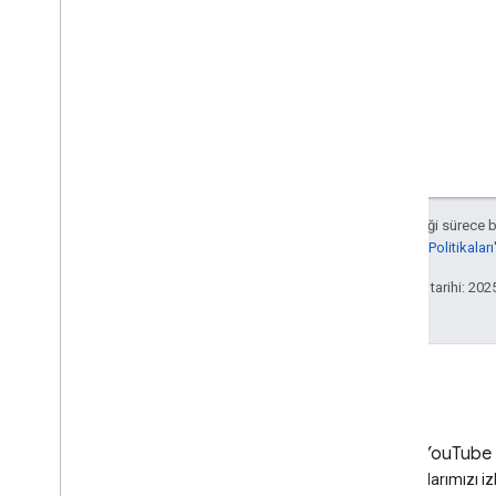
Aksi belirtilmediği sürece 
Developers Site Politikaları
Son güncelleme tarihi: 202
LinkedIn
YouTube
LinkedIn'de bize katılın
Videolarımızı iz