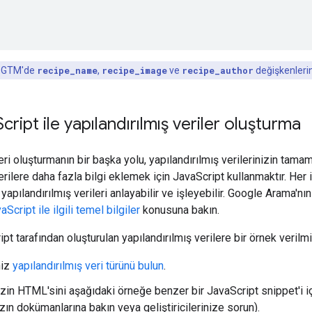
, GTM'de
recipe_name
,
recipe_image
ve
recipe_author
değişkenlerin
Script ile yapılandırılmış veriler oluşturma
eri oluşturmanın bir başka yolu, yapılandırılmış verilerinizin tama
verilere daha fazla bilgi eklemek için JavaScript kullanmaktır. He
pılandırılmış verileri anlayabilir ve işleyebilir. Google Arama'nın 
aScript ile ilgili temel bilgiler
konusuna bakın.
t tarafından oluşturulan yapılandırılmış verilere bir örnek verilmiş
niz
yapılandırılmış veri türünü bulun
.
zin HTML'sini aşağıdaki örneğe benzer bir JavaScript snippet'i 
zın dokümanlarına bakın veya geliştiricilerinize sorun).