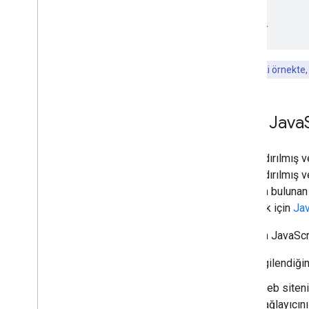
}
<
/script
>
Not:
Önceki örnekte
Özel Java
Yapılandırılmış v
yapılandırılmış 
DOM'da bulunan ya
edinmek için
Jav
Aşağıda JavaScrip
İlgilendiği
Web siteni
sağlayıcını