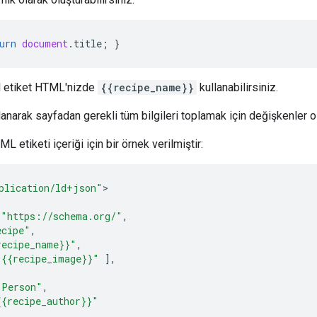
urn
document
.
title
;
}
l etiket HTML'nizde
{{recipe_name}}
kullanabilirsiniz.
lanarak sayfadan gerekli tüm bilgileri toplamak için değişkenler o
 etiketi içeriği için bir örnek verilmiştir:
plication/ld+json"
"https://schema.org/"
,
ecipe"
,
recipe_name}}"
,
"{{recipe_image}}"
],
"Person"
,
{{recipe_author}}"