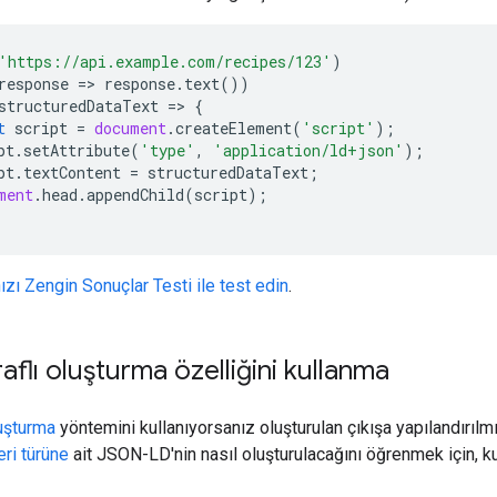
'https://api.example.com/recipes/123'
)
response
=>
response
.
text
())
structuredDataText
=>
{
t
script
=
document
.
createElement
(
'script'
);
pt
.
setAttribute
(
'type'
,
'application/ld+json'
);
pt
.
textContent
=
structuredDataText
;
ment
.
head
.
appendChild
(
script
);
zı Zengin Sonuçlar Testi ile test edin
.
aflı oluşturma özelliğini kullanma
luşturma
yöntemini kullanıyorsanız oluşturulan çıkışa yapılandırılmış
eri türüne
ait JSON-LD'nin nasıl oluşturulacağını öğrenmek için, ku