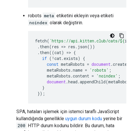
robots
meta
etiketini ekleyin veya etiketi
noindex
olarak değiştirin.
fetch
(
`https://api.kitten.club/cats/
${
id
.
then
(
res
=>
res
.
json
())
.
then
((
cat
)
=>
{
if
(
!
cat
.
exists
)
{
const
metaRobots
=
document
.
createE
metaRobots
.
name
=
'robots'
;
metaRobots
.
content
=
'noindex'
;
document
.
head
.
appendChild
(
metaRobot
}
});
SPA, hataları işlemek için istemci taraflı JavaScript
kullandığında genellikle
uygun durum kodu
yerine bir
200
HTTP durum kodunu bildirir. Bu durum, hata