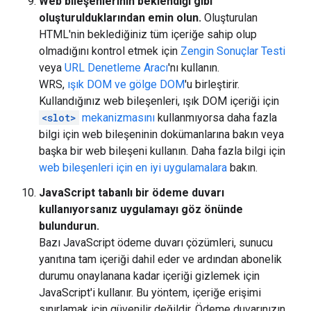
Web bileşenlerinin beklendiği gibi
oluşturulduklarından emin olun.
Oluşturulan
HTML'nin beklediğiniz tüm içeriğe sahip olup
olmadığını kontrol etmek için
Zengin Sonuçlar Testi
veya
URL Denetleme Aracı
'nı kullanın.
WRS,
ışık DOM ve gölge DOM
'u birleştirir.
Kullandığınız web bileşenleri, ışık DOM içeriği için
<slot>
mekanizmasını
kullanmıyorsa daha fazla
bilgi için web bileşeninin dokümanlarına bakın veya
başka bir web bileşeni kullanın. Daha fazla bilgi için
web bileşenleri için en iyi uygulamalara
bakın.
JavaScript tabanlı bir ödeme duvarı
kullanıyorsanız uygulamayı göz önünde
bulundurun.
Bazı JavaScript ödeme duvarı çözümleri, sunucu
yanıtına tam içeriği dahil eder ve ardından abonelik
durumu onaylanana kadar içeriği gizlemek için
JavaScript'i kullanır. Bu yöntem, içeriğe erişimi
sınırlamak için güvenilir değildir. Ödeme duvarınızın,