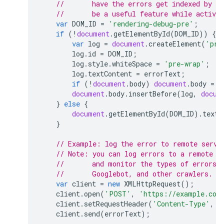
//       have the errors get indexed by G
//       be a useful feature while activel
var
DOM_ID
=
'rendering-debug-pre'
;
if
(
!
document
.
getElementById
(
DOM_ID
))
{
var
log
=
document
.
createElement
(
'pre
log
.
id
=
DOM_ID
;
log
.
style
.
whiteSpace
=
'pre-wrap'
;
log
.
textContent
=
errorText
;
if
(
!
document
.
body
)
document
.
body
=
d
document
.
body
.
insertBefore
(
log
,
docum
}
else
{
document
.
getElementById
(
DOM_ID
).
textC
}
// Example: log the error to remote servi
// Note: you can log errors to a remote s
//       and monitor the types of errors 
//       Googlebot, and other crawlers.
var
client
=
new
XMLHttpRequest
();
client
.
open
(
'POST'
,
'https://example.com
client
.
setRequestHeader
(
'Content-Type'
,
'
client
.
send
(
errorText
);