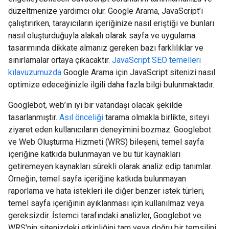
düzeltmenize yardımcı olur. Google Arama, JavaScript’i
çalıştırırken, tarayıcıların içeriğinize nasıl eriştiği ve bunları
nasıl oluşturduğuyla alakalı olarak sayfa ve uygulama
tasarımında dikkate almanız gereken bazı farklılıklar ve
sınırlamalar ortaya çıkacaktır.
JavaScript SEO temelleri
kılavuzumuzda
Google Arama için JavaScript sitenizi nasıl
optimize edeceğinizle ilgili daha fazla bilgi bulunmaktadır.
Googlebot, web’in iyi bir vatandaşı olacak şekilde
tasarlanmıştır.
Asıl önceliği
tarama olmakla birlikte, siteyi
ziyaret eden kullanıcıların deneyimini bozmaz. Googlebot
ve Web Oluşturma Hizmeti (WRS) bileşeni, temel sayfa
içeriğine katkıda bulunmayan ve bu tür kaynakları
getiremeyen kaynakları sürekli olarak analiz edip tanımlar.
Örneğin, temel sayfa içeriğine katkıda bulunmayan
raporlama ve hata istekleri ile diğer benzer istek türleri,
temel sayfa içeriğinin ayıklanması için kullanılmaz veya
gereksizdir. İstemci tarafındaki analizler, Googlebot ve
WRS'nin sitenizdeki etkinliğini tam veya doğru bir temsilini