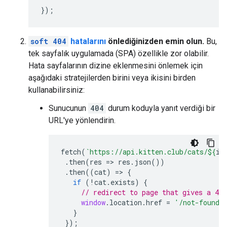
});
soft 404
hatalarını
önlediğinizden emin olun.
Bu,
tek sayfalık uygulamada (SPA) özellikle zor olabilir.
Hata sayfalarının dizine eklenmesini önlemek için
aşağıdaki stratejilerden birini veya ikisini birden
kullanabilirsiniz:
Sunucunun
404
durum koduyla yanıt verdiği bir
URL'ye yönlendirin.
fetch
(
`https://api.kitten.club/cats/
${
id
.
then
(
res
=>
res
.
json
())
.
then
((
cat
)
=>
{
if
(
!
cat
.
exists
)
{
// redirect to page that gives a 404
window
.
location
.
href
=
'/not-found'
}
});