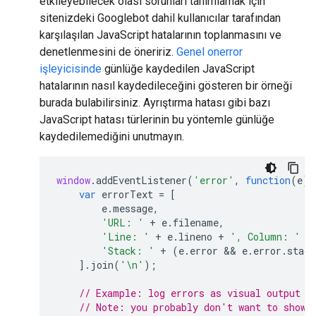
etkileyebilecek olası sorunları tanımlamak için
sitenizdeki Googlebot dahil kullanıcılar tarafından
karşılaşılan JavaScript hatalarının toplanmasını ve
denetlenmesini de öneririz.
Genel onerror
işleyicisinde
günlüğe kaydedilen JavaScript
hatalarının nasıl kaydedileceğini gösteren bir örneği
burada bulabilirsiniz. Ayrıştırma hatası gibi bazı
JavaScript hatası türlerinin bu yöntemle günlüğe
kaydedilemediğini unutmayın.
window
.
addEventListener
(
'error'
,
function
(
e
)
var
errorText
=
[
e
.
message
,
'URL: '
+
e
.
filename
,
'Line: '
+
e
.
lineno
+
', Column: '
+
'Stack: '
+
(
e
.
error
 && 
e
.
error
.
stack
].
join
(
'\n'
);
// Example: log errors as visual output i
// Note: you probably don't want to show 