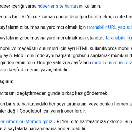
haber içeriği varsa
haberler site haritasını
kullanın.
enmiş bir URL'nin ne zaman güncellendiğini belirtmek için site har
sayfalarınızı bulmasına yardımcı olmak için
taranabilir URL yapısı
sayfalarınızı bulmasına yardımcı olmak için standart,
taranabilir
<
mobil ve masaüstü sürümleri için ayrı HTML kullanılıyorsa mobil
ağlayın. Mobil sürümde aynı bağlantı grubunu sağlamak mümkün de
diğinden emin olun. Google yalnızca sayfaların
mobil sürümünü diz
arın keşfedilmesini yavaşlatabilir.
çının:
haritasını değiştirmeden günde birkaç kez göndermek.
un bir site haritasındaki her şeyi taramasını veya bunları hemen t
er değil, Googlebot için yararlı önerilerdir.
örünmesini istemediğiniz
URL'leri site haritalarınıza ekleme. B
niz sayfalarla harcanmasına neden olabilir.