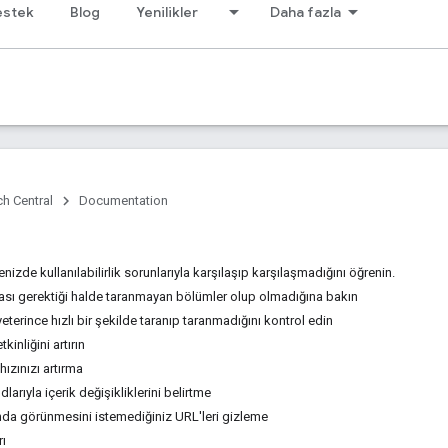
estek
Blog
Yenilikler
Daha fazla
h Central
Documentation
izde kullanılabilirlik sorunlarıyla karşılaşıp karşılaşmadığını öğrenin.
ası gerektiği halde taranmayan bölümler olup olmadığına bakın
eterince hızlı bir şekilde taranıp taranmadığını kontrol edin
kinliğini artırın
ızınızı artırma
arıyla içerik değişikliklerini belirtme
da görünmesini istemediğiniz URL'leri gizleme
rı