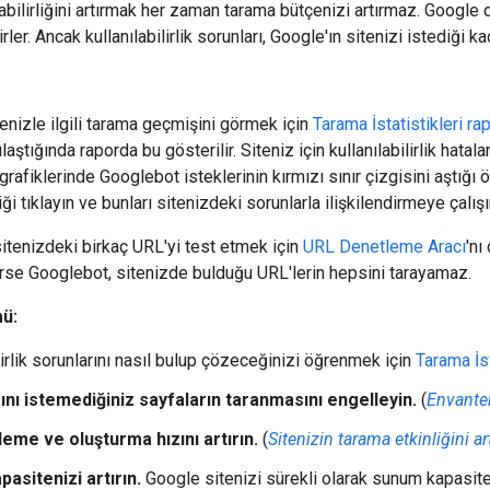
labilirliğini artırmak her zaman tarama bütçenizi artırmaz. Google 
rler. Ancak kullanılabilirlik sorunları, Google'ın sitenizi istediği k
enizle ilgili tarama geçmişini görmek için
Tarama İstatistikleri ra
laştığında raporda bu gösterilir. Siteniz için kullanılabilirlik hatalar
grafiklerinde Googlebot isteklerinin kırmızı sınır çizgisini aştığı 
ği tıklayın ve bunları sitenizdeki sorunlarla ilişkilendirmeye çalışı
sitenizdeki birkaç URL'yi test etmek için
URL Denetleme Aracı
'nı
ürse Googlebot, sitenizde bulduğu URL'lerin hepsini tarayamaz.
ü:
lirlik sorunlarını nasıl bulup çözeceğinizi öğrenmek için
Tarama İst
nı istemediğiniz sayfaların taranmasını engelleyin.
(
Envanter
eme ve oluşturma hızını artırın.
(
Sitenizin tarama etkinliğini art
asitenizi artırın.
Google sitenizi sürekli olarak sunum kapasite