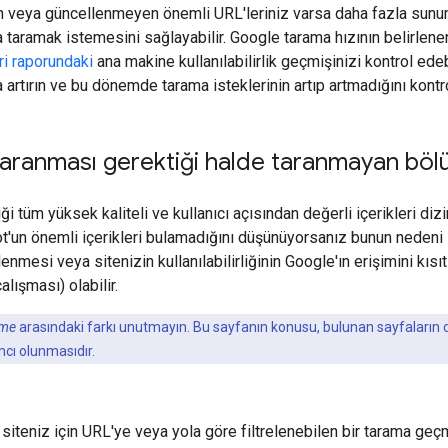
 veya güncellenmeyen önemli URL'leriniz varsa daha fazla sunu
a taramak istemesini sağlayabilir. Google tarama hızının belirlene
eri raporundaki
ana makine kullanılabilirlik geçmişinizi kontrol ede
artırın ve bu dönemde tarama isteklerinin artıp artmadığını kontro
taranması gerektiği halde taranmayan böl
ği tüm yüksek kaliteli ve kullanıcı açısından değerli içerikleri d
ot'un önemli içerikleri bulamadığını düşünüyorsanız bunun nedeni
enmesi veya sitenizin kullanılabilirliğinin Google'ın erişimini kıs
lışması) olabilir.
eme
arasındaki farkı unutmayın. Bu sayfanın konusu, bulunan sayfaların di
cı olunmasıdır.
siteniz için URL'ye veya yola göre filtrelenebilen bir tarama geç