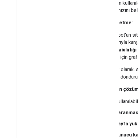
Sitenizin kullanı
tarama hızını beli
Teşhis etme:
Googlebot'un sit
sorunlarıyla karşı
kullanılabilirliği
görmek için grafi
Buna ek olarak, 
uyarıları döndür
Sorunun çözüm
Kullanılabi
Taranması
Sayfa yükl
Sunucu kap