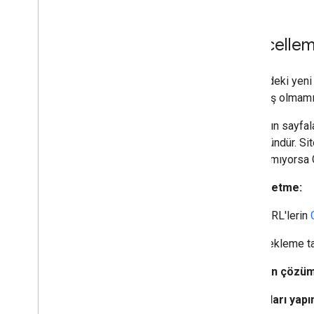
Güncelleme
Sitenizdeki yeni
etmemiş olmamızd
Google'ın sayfal
az üç gündür. Si
barındırmıyorsa 
Teşhis etme:
Belirli URL'lerin
Dizine ekleme ta
Sorunun çözüm
Şunları yapı