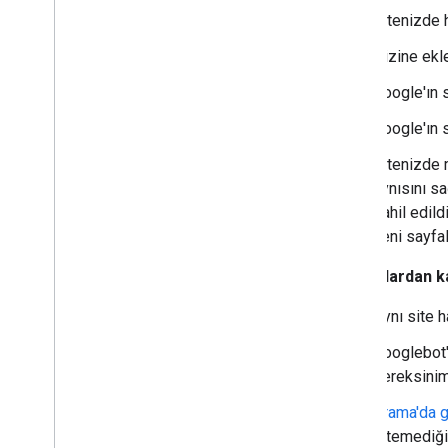
Sitenizde 
Dizine ekl
Google'ın 
Google'ın 
Sitenizde 
aynısını s
dahil edil
yeni sayfal
Şunlardan ka
Aynı site 
Googlebot'
gereksiniml
Arama'da g
istemediği