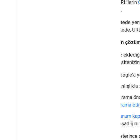
belirli URL'lerin
konudur.
Çoğu sitede yeni
çoğu sitede, URL
Sorunun çözüm
Sitenize eklediğ
olması, siteniz
Google'a ye
Yanlışlıkla
Tarama önce
tarama etkin
Sunum kap
yaşadığını 
İçerik yeterince