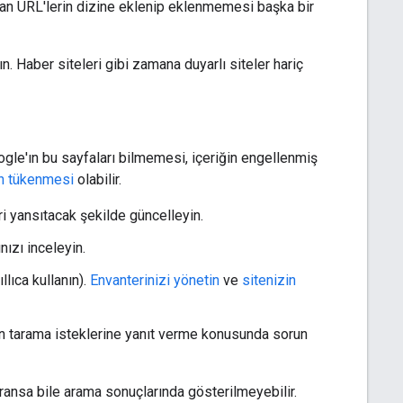
anan URL'lerin dizine eklenip eklenmemesi başka bir
. Haber siteleri gibi zamana duyarlı siteler hariç
gle'ın bu sayfaları bilmemesi, içeriğin engellenmiş
in tükenmesi
olabilir.
eri yansıtacak şekilde güncelleyin.
nızı inceleyin.
llıca kullanın).
Envanterinizi yönetin
ve
sitenizin
ın tarama isteklerine yanıt verme konusunda sorun
aransa bile arama sonuçlarında gösterilmeyebilir.