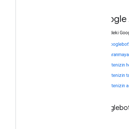
Google'dan URL'lerinizi yeniden
taramasını isteme
Tarama hatalarını giderme
Google 
Google tarayıcıları
robots
.
txt
Sitenizdeki Goog
Standartlaştırma
Mobil site ve mobil öncelikli dizine
Googlebot'u
ekleme
Taranmayan
AMP
Java
Script
Sitenizin 
Sayfa ve içerik meta verisi
Sitenizin ta
Kaldırma
Site taşıma ve değiştirme
Sitenizin a
Sıralama ve arama görünümü
Googlebot'u
İzleme ve hata ayıklama
Siteye özel yönergeler