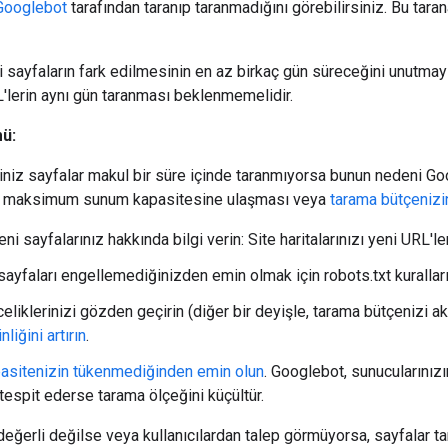
Googlebot
tarafından taranıp taranmadığını görebilirsiniz. Bu tar
 sayfaların fark edilmesinin en az birkaç gün süreceğini unutmayın
'lerin aynı gün taranması beklenmemelidir.
ü:
iniz sayfalar makul bir süre içinde taranmıyorsa bunun nedeni Goo
in maksimum sunum kapasitesine ulaşması veya
tarama bütçeniz
ni sayfalarınız hakkında bilgi verin: Site haritalarınızı yeni URL'l
 sayfaları engellemediğinizden emin olmak için robots.txt kuralları
liklerinizi gözden geçirin (diğer bir deyişle, tarama bütçenizi akı
liğini artırın
.
asitenizin tükenmediğinden emin olun
. Googlebot, sunucularınız
tespit ederse tarama ölçeğini küçültür.
 değerli değilse veya kullanıcılardan talep görmüyorsa, sayfalar t