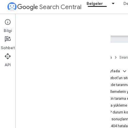
Belgeler
D
Search Central
Documentation
Bilgi
Giriş
Sohbet
Arama Yönergeleri
Ana Sayfa
Searc
API
SEO ile ilgili temel bilgiler
Bu sayfada
Googlebot'un siten
Tarama ve dizine ekleme
Sitenizde taranm
Genel bakış
Güncellemelerin y
Google'ın dizine ekleyebileceği
dosya türleri
Sitenizin tarama et
URL yapısı
Sayfa yükleme h
Bağlantılar
HTTP durum kodl
Site Haritaları
Arama sonuçların
Tarayıcı yönetimi
soft 404 hatala