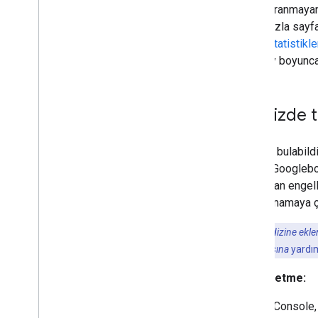
taranmayan
fazla sayf
İstatistikl
ay boyunca 
Sitenizde 
Google, bulabildi
geçirir. Googleb
tarafından engell
oluşturmamaya ça
Tarama
ile
dizine ekl
şekilde
taramasına
yardım
Teşhis etme:
Search Console, 