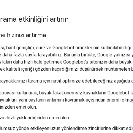
arama etkinliğini artırın
e hızınızı artırma
ı; bant genişliği, süre ve Googlebot örneklerinin kullanılabilirliği i
 daha fazla sayfa tarayabiliriz. Bununla birlikte, Google yalnızca
ayfaları daha hızlı hale getirmek Googlebot'u sitenizin daha büyü
k kaliteli içeriği gözden kaçırdığımızı düşünürsek muhtemelen bu i
kaynaklarınızı tarama için nasıl optimize edebileceğiniz aşağıda a
 dosyası kullanarak, büyük fakat önemsiz kaynakların Googlebot ta
ynakları, yani sayfanın anlamını kavramak açısından önemli olmay
inizden emin olun.
zın hızlı yüklendiğinden emin olun.
lumsuz yönde etkileyen uzun yönlendirme zincirlerine dikkat edi