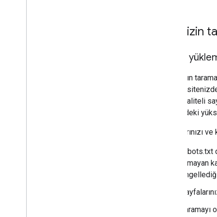
Sitenizin t
Sayfa yüklem
Google'ın taramas
verirse sitenizde
düşük kaliteli s
sitenizdeki yükse
Sayfalarınızı ve 
robots.txt
olmayan ka
engellediğ
Sayfalarını
Taramayı o