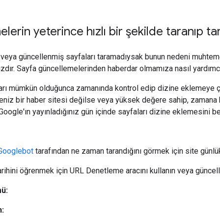
lerin yeterince hızlı bir şekilde taranıp t
 veya güncellenmiş sayfaları taramadıysak bunun nedeni muhteme
ır. Sayfa güncellemelerinden haberdar olmamıza nasıl yardımcı 
arı mümkün olduğunca zamanında kontrol edip dizine eklemeye çalı
teniz bir haber sitesi değilse veya yüksek değere sahip, zamana k
Google'ın yayınladığınız gün içinde sayfaları dizine eklemesini b
Googlebot
tarafından ne zaman tarandığını görmek için site günlükl
rihini öğrenmek için URL Denetleme aracını kullanın veya güncelled
ü:
n: