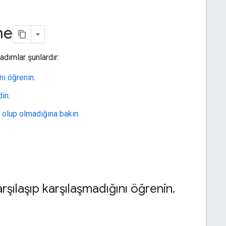
me
dımlar şunlardır:
ını öğrenin
.
din
.
 olup olmadığına bakın.
arşılaşıp karşılaşmadığını öğrenin
.