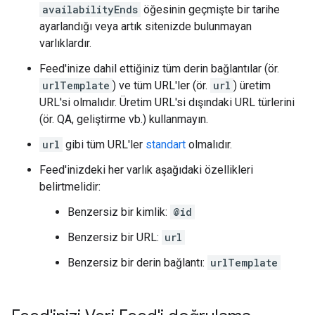
availabilityEnds
öğesinin geçmişte bir tarihe
ayarlandığı veya artık sitenizde bulunmayan
varlıklardır.
Feed'inize dahil ettiğiniz tüm derin bağlantılar (ör.
urlTemplate
) ve tüm URL'ler (ör.
url
) üretim
URL'si olmalıdır. Üretim URL'si dışındaki URL türlerini
(ör. QA, geliştirme vb.) kullanmayın.
url
gibi tüm URL'ler
standart
olmalıdır.
Feed'inizdeki her varlık aşağıdaki özellikleri
belirtmelidir:
Benzersiz bir kimlik:
@id
Benzersiz bir URL:
url
Benzersiz bir derin bağlantı:
urlTemplate