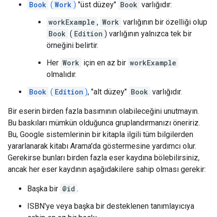
Book
(
Work
)
"üst düzey"
Book
varlığıdır:
workExample
,
Work
varlığının bir özelliği olup
Book
(
Edition
) varlığının yalnızca tek bir
örneğini belirtir.
Her
Work
için en az bir
workExample
olmalıdır.
Book
(
Edition
)
, "alt düzey"
Book
varlığıdır.
Bir eserin birden fazla basımının olabileceğini unutmayın.
Bu baskıları mümkün olduğunca gruplandırmanızı öneririz.
Bu, Google sistemlerinin bir kitapla ilgili tüm bilgilerden
yararlanarak kitabı Arama'da göstermesine yardımcı olur.
Gerekirse bunları birden fazla eser kaydına bölebilirsiniz,
ancak her eser kaydının aşağıdakilere sahip olması gerekir:
Başka bir
@id
.
ISBN'ye veya başka bir desteklenen tanımlayıcıya