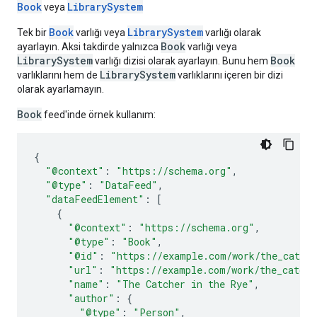
Book
LibrarySystem
veya
Book
LibrarySystem
Tek bir
varlığı veya
varlığı olarak
Book
ayarlayın. Aksi takdirde yalnızca
varlığı veya
LibrarySystem
Book
varlığı dizisi olarak ayarlayın. Bunu hem
LibrarySystem
varlıklarını hem de
varlıklarını içeren bir dizi
olarak ayarlamayın.
Book
feed'inde örnek kullanım:
{
"@context"
:
"https://schema.org"
,
"@type"
:
"DataFeed"
,
"dataFeedElement"
:
[
{
"@context"
:
"https://schema.org"
,
"@type"
:
"Book"
,
"@id"
:
"https://example.com/work/the_catche
"url"
:
"https://example.com/work/the_catche
"name"
:
"The Catcher in the Rye"
,
"author"
:
{
"@type"
:
"Person"
,