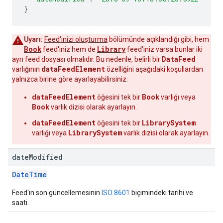
}
Uyarı:
Feed'inizi oluşturma
bölümünde açıklandığı gibi, hem
Book
Library
feed'iniz hem de
feed'iniz varsa bunlar iki
DataFeed
ayrı feed dosyası olmalıdır. Bu nedenle, belirli bir
dataFeedElement
varlığının
özelliğini aşağıdaki koşullardan
yalnızca birine göre ayarlayabilirsiniz:
dataFeedElement
Book
öğesini tek bir
varlığı veya
Book
varlık dizisi olarak ayarlayın.
dataFeedElement
LibrarySystem
öğesini tek bir
LibrarySystem
varlığı veya
varlık dizisi olarak ayarlayın.
date
Modified
DateTime
Feed'in son güncellemesinin
ISO 8601
biçimindeki tarihi ve
saati.