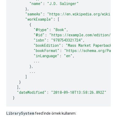
"name"
:
"J.D. Salinger"
},
"sameAs"
:
"https://en.wikipedia.org/wiki/Th
"workExample"
:
[
{
"@type"
:
"Book"
,
"@id"
:
"https://example.com/edition/the
"isbn"
:
"9787543321724"
,
"bookEdition"
:
"Mass Market Paperback"
,
"bookFormat"
:
"https://schema.org/Pape
"inLanguage"
:
"en"
,
...
},
...
]
}
],
"dateModified"
:
"2018-09-10T13:58:26.892Z"
}
LibrarySystem
feed'inde örnek kullanım: