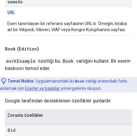
same
As
URL
Eseri tanımlayan bir referans sayfasının URL'si. Örneğin, kitaba
ait bir Vikipedi, Vikiveri, VIAF veya Kongre Kütüphanesi sayfası.
Book
(
Edition
)
workExample
özelliği bu
Book
varlığını kullanır. Bir
eserin
baskısını
temsil eder.
Temel Nokta:
Uygulamanızdaki iki
Book
varlığı arasındaki farkı
anlamak için
Eserler ve baskılar
yönergelerini okuyun.
Google tarafından desteklenen özellikler şunlardır:
Zorunlu özellikler
@id