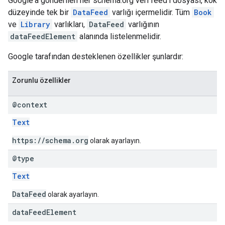
Google'a gönderilen her schema.org veri feed'i dosyası, kök
düzeyinde tek bir
DataFeed
varlığı içermelidir. Tüm
Book
ve
Library
varlıkları,
DataFeed
varlığının
dataFeedElement
alanında listelenmelidir.
Google tarafından desteklenen özellikler şunlardır:
Zorunlu özellikler
@context
Text
https://schema.org
olarak ayarlayın.
@type
Text
DataFeed
olarak ayarlayın.
data
Feed
Element