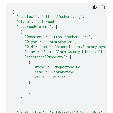
{
"@context"
:
"https://schema.org"
,
"@type"
:
"DataFeed"
,
"dataFeedElement"
:
[
{
"@context"
:
"https://schema.org"
,
"@type"
:
"LibrarySystem"
,
"@id"
:
"https://example.com/library-system
"name"
:
"Santa Clara County Library Distric
"additionalProperty"
:
[
{
"@type"
:
"PropertyValue"
,
"name"
:
"librarytype"
,
"value"
:
"public"
}
],
...
},
...
],
"dateModified"
:
"2018-09-10T13:58:26.892Z"