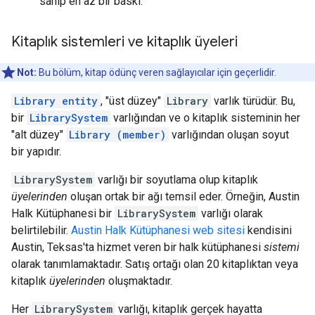
sahip en az bir baskı.
Kitaplık sistemleri ve kitaplık üyeleri
Not:
Bu bölüm, kitap ödünç veren sağlayıcılar için geçerlidir.
Library entity
, "üst düzey"
Library
varlık türüdür. Bu,
bir
LibrarySystem
varlığından ve o kitaplık sisteminin her
"alt düzey"
Library (member)
varlığından oluşan soyut
bir yapıdır.
LibrarySystem
varlığı bir soyutlama olup kitaplık
üyelerinden
oluşan ortak bir ağı temsil eder. Örneğin, Austin
Halk Kütüphanesi bir
LibrarySystem
varlığı olarak
belirtilebilir.
Austin Halk Kütüphanesi web sitesi
kendisini
Austin, Teksas'ta hizmet veren bir halk kütüphanesi
sistemi
olarak tanımlamaktadır. Satış ortağı olan 20 kitaplıktan veya
kitaplık
üyelerinden
oluşmaktadır.
Her
LibrarySystem
varlığı, kitaplık gerçek hayatta