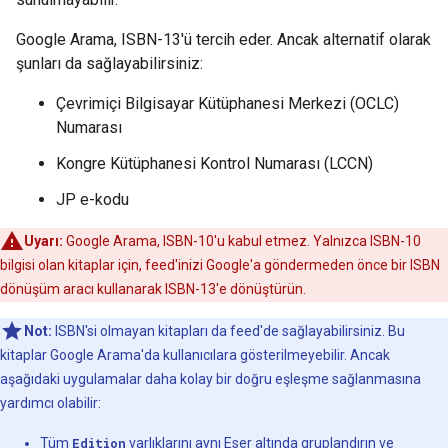
Google Arama, ISBN-13'ü tercih eder. Ancak alternatif olarak
şunları da sağlayabilirsiniz:
Çevrimiçi Bilgisayar Kütüphanesi Merkezi (OCLC)
Numarası
Kongre Kütüphanesi Kontrol Numarası (LCCN)
JP e-kodu
Uyarı:
Google Arama, ISBN-10'u kabul etmez. Yalnızca ISBN-10
bilgisi olan kitaplar için, feed'inizi Google'a göndermeden önce bir ISBN
dönüşüm aracı kullanarak ISBN-13'e dönüştürün.
Not:
ISBN'si olmayan kitapları da feed'de sağlayabilirsiniz. Bu
kitaplar Google Arama'da kullanıcılara gösterilmeyebilir. Ancak
aşağıdaki uygulamalar daha kolay bir doğru eşleşme sağlanmasına
yardımcı olabilir:
Tüm
Edition
varlıklarını aynı
Eser
altında gruplandırın ve