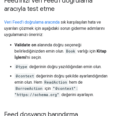
Feed'inizi Veri Feed'i doğrulama
aracıyla test etme
Veri Feed'i doğrulama aracında
sık karşılaşılan hata ve
uyarıları çözmek için aşağıdaki sorun giderme adımlarını
uygulamanızı öneririz:
Validate on
alanında doğru seçeneği
belirlediğinizden emin olun.
Book
varlığı için
Kitap
İşlemi
'ni seçin.
@type
değerinin doğru yazıldığından emin olun.
@context
değerinin doğru şekilde ayarlandığından
emin olun. Hem
ReadAction
hem de
BorrowAction
için
"@context":
"https://schema.org"
değerini ayarlayın.
Feed dosyanızı barındırma