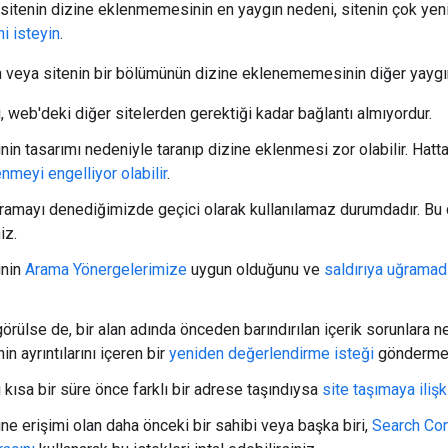
r sitenin dizine eklenmemesinin en yaygın nedeni, sitenin çok yeni
i isteyin
.
n veya sitenin bir bölümünün dizine eklenememesinin diğer yaygın
, web'deki diğer sitelerden gerektiği kadar bağlantı almıyordur.
in tasarımı nedeniyle taranıp dizine eklenmesi zor olabilir. Hatta
nmeyi engelliyor olabilir
.
aramayı denediğimizde geçici olarak kullanılamaz durumdadır. B
iz.
inin
Arama Yönergelerimize
uygun olduğunu ve
saldırıya uğramad
örülse de, bir alan adında önceden barındırılan içerik sorunlara ne
nin ayrıntılarını içeren bir
yeniden değerlendirme isteği
göndermek 
 kısa bir süre önce farklı bir adrese taşındıysa
site taşımaya iliş
ne erişimi olan daha önceki bir sahibi veya başka biri,
Search Cons