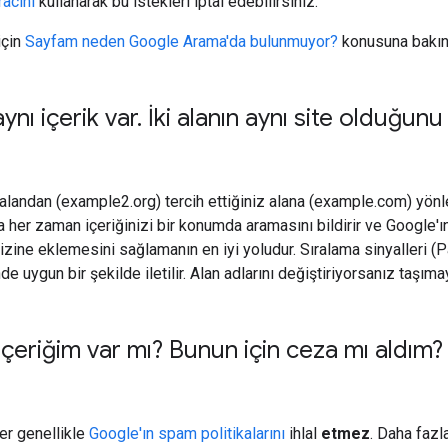
racını
kullanarak bu istekleri iptal edebilirsiniz.
için
Sayfam neden Google Arama'da bulunmuyor?
konusuna bakın
aynı içerik var
.
İki alanın aynı site olduğunu
if alandan (example2.org) tercih ettiğiniz alana (example.com) yön
 her zaman içeriğinizi bir konumda aramasını bildirir ve Google'ın
dizine eklemesini sağlamanın en iyi yoludur. Sıralama sinyalleri (
e uygun bir şekilde iletilir. Alan adlarını değiştiriyorsanız taşıma
içeriğim var mı? Bunun için ceza mı aldım? 
ler genellikle
Google'ın spam politikalarını
ihlal
etmez
. Daha fazla