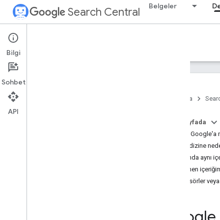
Belgeler
D
Search Central
Support
Bilgi
Genel bakış
Sohbet
Sayfalarınızdaki hataları ayıklama
Ana Sayfa
Searc
Spam
,
kimlik avı veya kötü amaçlı
yazılım bildirme
API
Küçük işletmelerin Google Arama'dan
Bu sayfada
bildirim alma yöntemleri
Sitemi Google'a n
Sitem dizine ne
Arama sistemlerinin durumu
İki alanda aynı iç
Google Arama Durum Kontrol Paneli
Yinelenen içeriği
Durum kontrol panelini kullanma
Alt klasörler veya
Sık Sorulan Sorular
Tarama ve dizine ekleme ile ilgili SSS
Google 