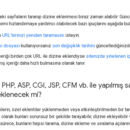
eki sayfaların taranıp dizine eklenmesi biraz zaman alabilir. Gün
emi hızlandırmaya yardımcı olabilecek bazı ipuçlarını aşağıda bula
n
URL'lerinizi yeniden taramasını
isteyin.
sı dosyası
kullanıyorsanız
son değişiklik tarihini
güncellediğinizd
içeriği birden çok URL ile dizine eklendiyse
sitenizde yinelenen 
ş içeriği daha hızlı bulmasına olanak tanır.
 PHP
,
ASP
,
CGI
,
JSP
,
CFM vb
.
ile yapılmış s
eklenecek mi?
jilerin, özel eklentiler yüklenmeden veya etkinleştirilmeden bir t
larak bunları sorunsuz bir şekilde tarayabilir, dizine ekleyebilir v
sürece, bunların hepsi tarama, dizine ekleme ve sıralama açılarınd