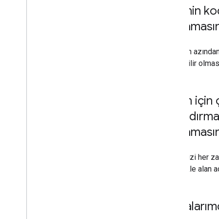
Sitemin ko
sıralaması
Hayır, en azında
erişilebilir olmas
Sitem için
barındırma
sıralamasın
İçeriğinizi her 
genellikle alan a
Sayfalarım