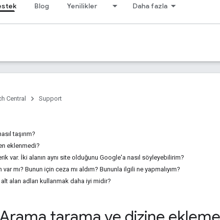
estek
Blog
Yenilikler
Daha fazla
h Central
Support
asıl taşırım?
den eklenmedi?
erik var. İki alanın aynı site olduğunu Google'a nasıl söyleyebilirim?
m var mı? Bunun için ceza mı aldım? Bununla ilgili ne yapmalıyım?
 alt alan adları kullanmak daha iyi midir?
Arama tarama ve dizine ekleme