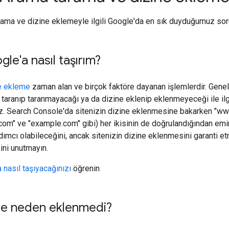
ama ve dizine eklemeyle ilgili Google'da en sık duyduğumuz sorula
le'a nasıl taşırım?
e ekleme
zaman alan ve birçok faktöre dayanan işlemlerdir. Genel 
taranıp taranmayacağı ya da dizine eklenip eklenmeyeceği ile ilg
z. Search Console'da sitenizin dizine eklenmesine bakarken "w
m" ve "example.com" gibi) her ikisinin de doğrulandığından emi
mcı olabileceğini, ancak sitenizin dizine eklenmesini garanti et
ni unutmayın.
 nasıl taşıyacağınızı
öğrenin
ine neden eklenmedi?