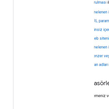
kavuşturulması
i
Yinelenen 
URL parame
İzinsiz içe
Web siteni
Yinelenen 
Benzer vey
Alan adlar
Alt klasörl
Düzenlemeniz ve 