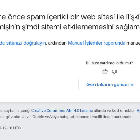
re önce spam içerikli bir web sitesi ile ilişk
şinin şimdi sitemi etkilememesini sağlama
a sitenizi doğrulayın
, ardından
Manuel İşlemler raporunda
manuel
Bu size yardımcı oldu mu?
Geri bildirim gönderin
bu sayfanın içeriği
Creative Commons Atıf 4.0 Lisansı
altında ve kod örnekleri
A
'na göz atın. Java, Oracle ve/veya satış ortaklarının tescilli ticari markasıdır.
5-12-18 UTC.