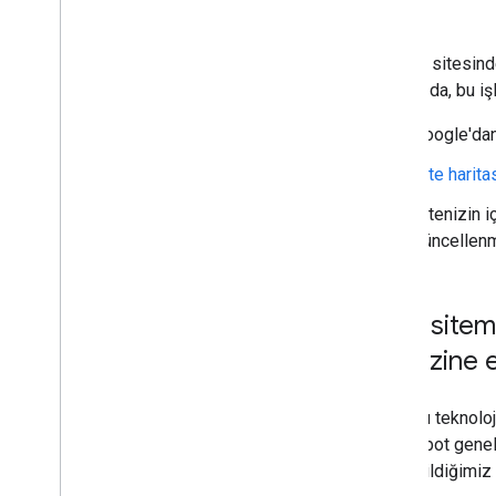
Bir web sitesind
olmasa da, bu işl
Google'da
Site harita
Sitenizin 
güncellenmi
Web sitem
de dizine 
Evet. Bu teknolo
Googlebot genel o
tarayabildiğimiz 