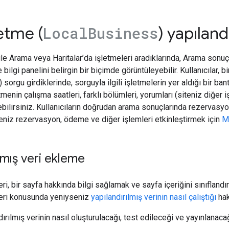
letme (
) yapılandı
Local
Business
le Arama veya Haritalar’da işletmeleri aradıklarında, Arama sonuçlar
bilgi panelini belirgin bir biçimde görüntüleyebilir. Kullanıcılar, bi
) sorgu girdiklerinde, sorguyla ilgili işletmelerin yer aldığı bir ban
tmenin çalışma saatleri, farklı bölümleri, yorumları (siteniz diğer 
ebilirsiniz. Kullanıcıların doğrudan arama sonuçlarında rezervas
niz rezervasyon, ödeme ve diğer işlemleri etkinleştirmek için
M
ılmış veri ekleme
eri, bir sayfa hakkında bilgi sağlamak ve sayfa içeriğini sınıflandır
veri konusunda yeniyseniz
yapılandırılmış verinin nasıl çalıştığı
hak
ırılmış verinin nasıl oluşturulacağı, test edileceği ve yayınlanac