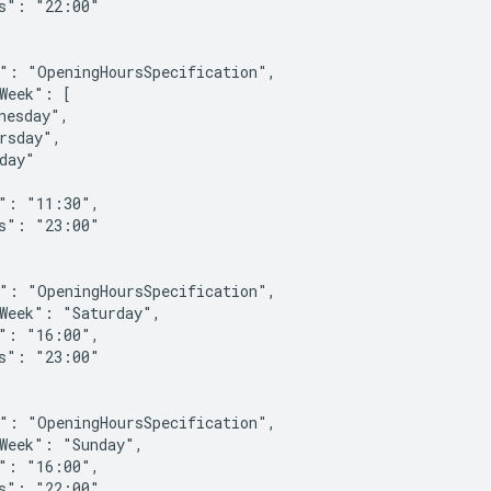
s": "22:00"

": "OpeningHoursSpecification",

Week": [

nesday",

rsday",

day"

": "11:30",

s": "23:00"

": "OpeningHoursSpecification",

Week": "Saturday",

": "16:00",

s": "23:00"

": "OpeningHoursSpecification",

Week": "Sunday",

": "16:00",

s": "22:00"
