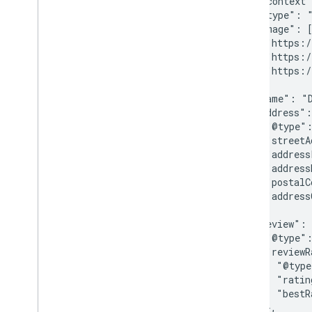
      "@context"
      "@type": "
      "image": [
        "https:/
        "https:/
        "https:/
       ],

      "name": "D
      "address":
        "@type":
        "streetA
        "address
        "address
        "postalC
        "address
      },

      "review": 
        "@type":
        "reviewR
          "@type
          "ratin
          "bestR
        },
