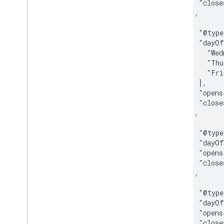
          "close
        },

        {

          "@type
          "dayOf
            "Wed
            "Thu
            "Fri
          ],

          "opens
          "close
        },

        {

          "@type
          "dayOf
          "opens
          "close
        },

        {

          "@type
          "dayOf
          "opens
          "close