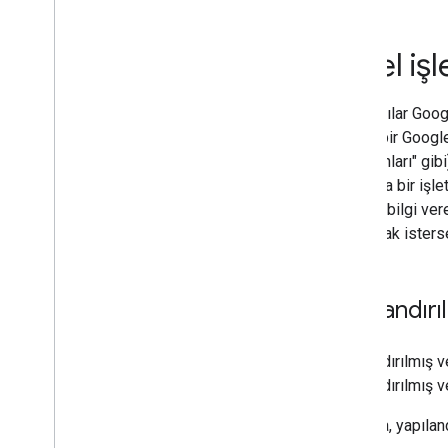
Esnek Örnekleme
Google Keşfet
Yerel iş
Resimler
Yerel özellikler
Kullanıcılar Goog
Sayfa deneyimi
içeren bir Google 
Tercih edilen kaynaklar
restoranları" gibi
Sıralama sistemleri
Google’a bir işle
Sıralama güncellemeleri
konuda bilgi ver
Site adları
sağlamak isterse
Site Bağlantıları
Snippet'ler
Yapılandırılmış veri
Yapılandır
Yapılandırılmış verilerin işleyiş
şeklini anlayın
Yapılandırılmış veri genel
Yapılandırılmış v
yönergeleri
Yapılandırılmış 
Zenginleştirilmiş arama sonuçları
Java
Script ile yapılandırılmış veri
Aşağıda, yapıland
oluşturma