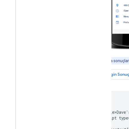
İzleme ve hata ayıklama
Siteye özel yönergeler
Not
: Arama sonuçları
<html>

  <head>

    <title>Dave'
    <script type
    {
