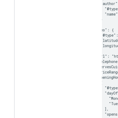
        "author"
          "@type
          "name"
        }

      },

      "geo": {

        "@type":
        "latitud
        "longitu
      },

      "url": "ht
      "telephone
      "servesCui
      "priceRang
      "openingHo
        {

          "@type
          "dayOf
            "Mon
            "Tue
          ],

          "opens