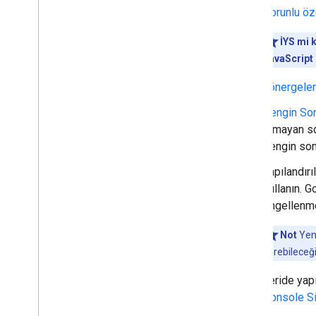
Özellik rehberleri
Zorunlu öze
Tüm yapılandırılmış veri
özellikleri
İYS mi 
Makale
JavaScript
Kitap işlemleri
İçerik haritası
Yönergeler
Bant
Zengin Son
Kurs listesi
olmayan sor
Veri kümesi
zengin sonu
Tartışma forumu
eğitim amaçlı soru-cevap
Yapılandırı
İşveren toplu puanı
kullanın. G
Doğruluk kontrolü
engellenm
Etkinlik
Not
Yeni
Resim meta verisi
sürebileceğ
İş ilanı
Yerel işletme
İleride ya
Matematik problemi çözme
Console S
aracı
Film bandı