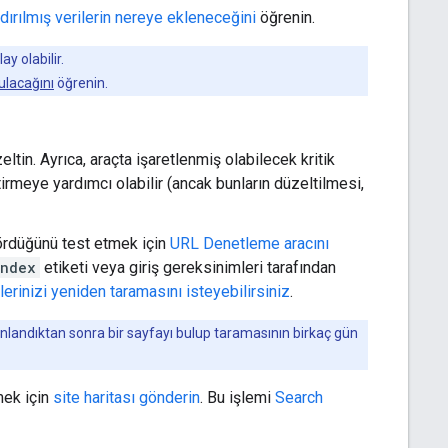
dırılmış verilerin nereye ekleneceğini
öğrenin.
y olabilir.
rulacağını
öğrenin.
ltin. Ayrıca, araçta işaretlenmiş olabilecek kritik
tirmeye yardımcı olabilir (ancak bunların düzeltilmesi,
 gördüğünü test etmek için
URL Denetleme aracını
index
etiketi veya giriş gereksinimleri tarafından
erinizi yeniden taramasını isteyebilirsiniz
.
nlandıktan sonra bir sayfayı bulup taramasının birkaç gün
mek için
site haritası gönderin
. Bu işlemi
Search