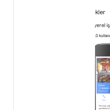
Kuruluş
Örnekler
Alışveriş
Profil sayfası
Soru-Cevap
Basit yerel i
Yemek Tarifi
Yorum snippet'i
JSON-LD kullanan 
Yazılım uygulaması
Sesli söylenebilir
Abonelik ve ödeme duvarlı
içerik
Kiralık yer
Video
Başlık bağlantıları
Çevrilmiş özellikler
Videolar
Görsel Öğeler galerisi
Web Hikayeleri
İlk Kullanıcılar Programı