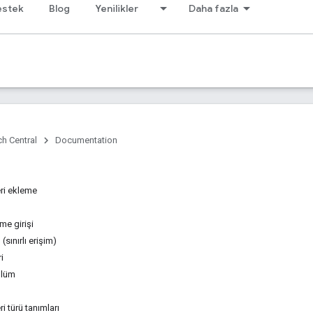
estek
Blog
Yenilikler
Daha fazla
h Central
Documentation
eri ekleme
tme girişi
sınırlı erişim)
i
ölüm
ri türü tanımları