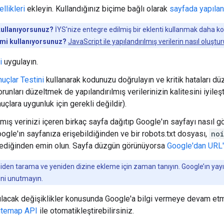
llikleri
ekleyin. Kullandığınız biçime bağlı olarak
sayfada yapılan
kullanıyorsunuz?
İYS'nize entegre edilmiş bir eklenti kullanmak daha kola
 mi kullanıyorsunuz?
JavaScript ile yapılandırılmış verilerin nasıl oluştu
i
uygulayın.
uçlar Testini
kullanarak kodunuzu doğrulayın ve kritik hataları düze
unları düzeltmek de yapılandırılmış verilerinizin kalitesini iyileş
çlara uygunluk için gerekli değildir).
lmış verinizi içeren birkaç sayfa dağıtıp Google'ın sayfayı nasıl
oogle'ın sayfanıza erişebildiğinden ve bir robots.txt dosyası,
no
ediğinden emin olun. Sayfa düzgün görünüyorsa
Google'dan URL'l
den tarama ve yeniden dizine ekleme için zaman tanıyın. Google’ın yayı
ini unutmayın.
pılacak değişiklikler konusunda Google'a bilgi vermeye devam et
itemap API
ile otomatikleştirebilirsiniz.