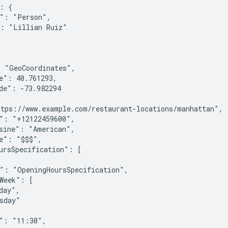
: {

": "Person",

: "Lillian Ruiz"

 "GeoCoordinates",

e": 40.761293,

de": -73.982294

tps://www.example.com/restaurant-locations/manhattan",

": "+12122459600",

sine": "American",

e": "$$$",

ursSpecification": [

": "OpeningHoursSpecification",

Week": [

day",

sday"

": "11:30",
