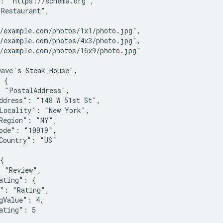
: "https://schema.org",

Restaurant",



/example.com/photos/1x1/photo.jpg",

/example.com/photos/4x3/photo.jpg",

/example.com/photos/16x9/photo.jpg"

ave's Steak House",

 {

 "PostalAddress",

ddress": "148 W 51st St",

Locality": "New York",

Region": "NY",

ode": "10019",

Country": "US"

{

 "Review",

ating": {

": "Rating",

gValue": 4,

ating": 5
