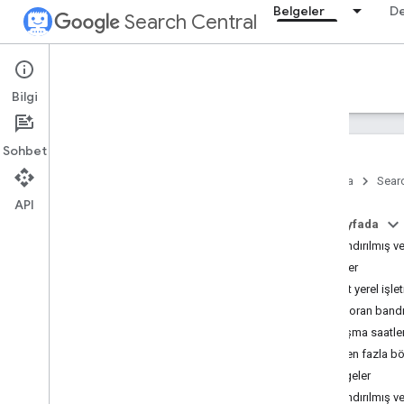
Belgeler
D
Search Central
Documentation
Bilgi
Giriş
Sohbet
Arama Yönergeleri
Ana Sayfa
Searc
API
SEO ile ilgili temel bilgiler
Bu sayfada
Yapılandırılmış v
Tarama ve dizine ekleme
Örnekler
Basit yerel işle
Sıralama ve arama görünümü
Restoran bandı (
Genel bakış
Çalışma saatler
Yapay zeka özellikleri
Birden fazla b
Bilgi satırı tarihleri
Yönergeler
Site simgeleri
Yapılandırılmış ve
Öne çıkan snippet'ler