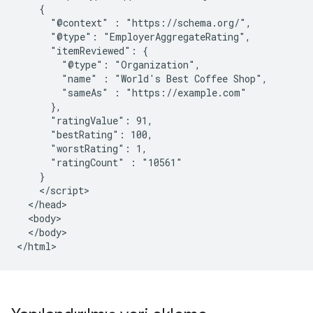
    {

      "@context" : "https://schema.org/",

      "@type": "EmployerAggregateRating",

      "itemReviewed": {

        "@type": "Organization",

        "name" : "World's Best Coffee Shop",

        "sameAs" : "https://example.com"

      },

      "ratingValue": 91,

      "bestRating": 100,

      "worstRating": 1,

      "ratingCount" : "10561"

    }

    </script>

  </head>

  <body>

  </body>

</html>