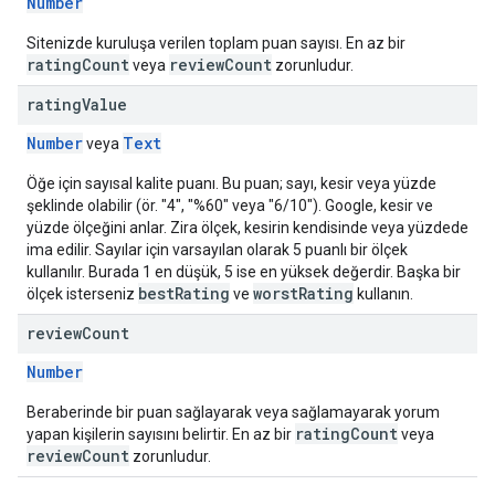
Number
Sitenizde kuruluşa verilen toplam puan sayısı. En az bir
ratingCount
reviewCount
veya
zorunludur.
rating
Value
Number
Text
veya
Öğe için sayısal kalite puanı. Bu puan; sayı, kesir veya yüzde
şeklinde olabilir (ör. "4", "%60" veya "6/10"). Google, kesir ve
yüzde ölçeğini anlar. Zira ölçek, kesirin kendisinde veya yüzdede
ima edilir. Sayılar için varsayılan olarak 5 puanlı bir ölçek
kullanılır. Burada 1 en düşük, 5 ise en yüksek değerdir. Başka bir
bestRating
worstRating
ölçek isterseniz
ve
kullanın.
review
Count
Number
Beraberinde bir puan sağlayarak veya sağlamayarak yorum
ratingCount
yapan kişilerin sayısını belirtir. En az bir
veya
reviewCount
zorunludur.