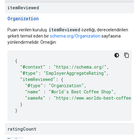
item
Reviewed
Organization
itemReviewed
Puan verilen kuruluş.
özelliği, derecelendirilen
şirketi temsil eden bir
schema.org/Organization
sayfasına
yönlendirmelidir. Örneğin:
{
"@context"
:
"https://schema.org/"
,
"@type"
:
"EmployerAggregateRating"
,
"itemReviewed"
:
{
"@type"
:
"Organization"
,
"name"
:
"World's Best Coffee Shop"
,
"sameAs"
:
"https://www.worlds-best-coffee-sh
}
}
rating
Count